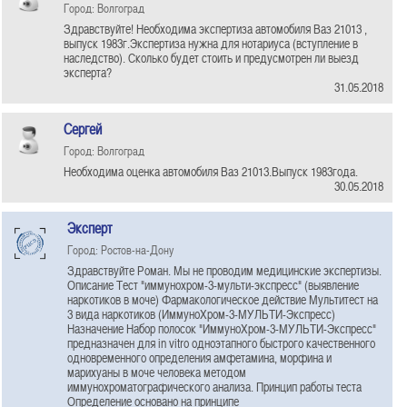
Город: Волгоград
Здравствуйте! Необходима экспертиза автомобиля Ваз 21013 ,
выпуск 1983г.Экспертиза нужна для нотариуса (вступление в
наследство). Сколько будет стоить и предусмотрен ли выезд
эксперта?
31.05.2018
Сергей
Город: Волгоград
Необходима оценка автомобиля Ваз 21013.Выпуск 1983года.
30.05.2018
Эксперт
Город: Ростов-на-Дону
Здравствуйте Роман. Мы не проводим медицинские экспертизы.
Описание Тест "иммунохром-3-мульти-экспресс" (выявление
наркотиков в моче) Фармакологическое действие Мультитест на
3 вида наркотиков (ИммуноХром-3-МУЛЬТИ-Экспресс)
Назначение Набор полосок "ИммуноХром-3-МУЛЬТИ-Экспресс"
предназначен для in vitro одноэтапного быстрого качественного
одновременного определения амфетамина, морфина и
марихуаны в моче человека методом
иммунохроматографического анализа. Принцип работы теста
Определение основано на принципе