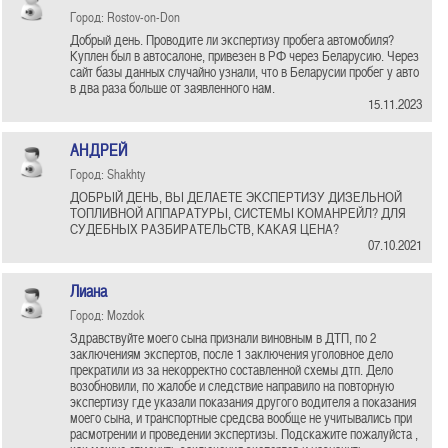
Город: Rostov-on-Don
Добрый день. Проводите ли экспертизу пробега автомобиля?
Куплен был в автосалоне, привезен в РФ через Беларусию. Через
сайт базы данных случайно узнали, что в Беларусии пробег у авто
в два раза больше от заявленного нам.
15.11.2023
АНДРЕЙ
Город: Shakhty
ДОБРЫЙ ДЕНЬ, ВЫ ДЕЛАЕТЕ ЭКСПЕРТИЗУ ДИЗЕЛЬНОЙ
ТОПЛИВНОЙ АППАРАТУРЫ, СИСТЕМЫ КОМАНРЕЙЛ? ДЛЯ
СУДЕБНЫХ РАЗБИРАТЕЛЬСТВ, КАКАЯ ЦЕНА?
07.10.2021
Лиана
Город: Mozdok
Здравствуйте моего сына признали виновным в ДТП, по 2
заключениям экспертов, после 1 заключения уголовное дело
прекратили из за некорректно составленной схемы дтп. Дело
возобновили, по жалобе и следствие направило на повторную
экспертизу где указали показания другого водителя а показания
моего сына, и транспортные средсва вообще не учитывались при
расмотрении и проведении экспертизы. Подскажите пожалуйста ,