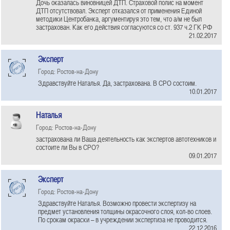
Дочь оказалась виновницей ДТП. Страховой полис на момент
ДТП отсутствовал. Эксперт отказался от применения Единой
методики Центробанка, аргументируя это тем, что а/м не был
застрахован. Как его действия согласуются со ст. 937 ч.2 ГК РФ
21.02.2017
Эксперт
Город: Ростов-на-Дону
Здравствуйте Наталья. Да, застрахована. В СРО состоим.
10.01.2017
Наталья
Город: Ростов-на-Дону
застрахована ли Ваша деятельность как экспертов автотехников и
состоите ли Вы в СРО?
09.01.2017
Эксперт
Город: Ростов-на-Дону
Здравствуйте Наталья. Возможно провести экспертизу на
предмет установления толщины окрасочного слоя, кол-во слоев.
По срокам окраски – в учреждении экспертиза не проводится.
22.12.2016