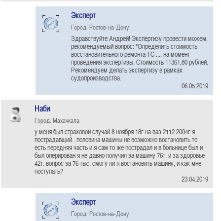
Эксперт
Город: Ростов-на-Дону
Здравствуйте Андрей! Экспертизу провести можем,
рекомендуемый вопрос: "Определить стоимость
восстановительного ремонта ТС .... на момент
проведения экспертизы. Стоимость 11361,80 рублей.
Рекомендуем делать экспертизу в рамках
судопроизводства.
06.05.2019
Наби
Город: Махачкала
у меня был страховой случай 8 ноября 18г на ваз 2112 2004г я
пострадавщий.. половина машины не возможно востановить то
есть передняя часть и я сам то же пострадал и в больнице был и
был оперирован я не давно получил за машину 76т. и за здоровье
42т. вопрос за 76 тыс. смогу ли я востановить машину, и как мне
поступать?
23.04.2019
Эксперт
Город: Ростов-на-Дону