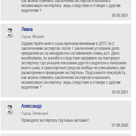
как можно отменить заключения экспертов и назначить
независимую экспертизу .ведь следствие в сговоре с другим
водителем ?
26.03.2021
Лиана
Город: Mozdok
Здравствуйте моего сына признали виновным в ДТП, по 2
заключениям экспертов, после 1 заключения уголовное дело
прекратили из за некорректно составленной схемы дтп. Дело
возобновили, по жалобе и следствие направило на повторную
экспертизу где указали показания другого водителя а показания
моего сына, и транспортные средсва вообще не учитывались при
расмотрении и проведении экспертизы. Подскажите пожалуйста ,
как можно отменить заключения экспертов и назначить
независимую экспертизу .ведь следствие в сговоре с другим
водителем ?
26.03.2021
Александр
Город: Simferopol
Проводите экспертизу грузовых автошин?
07.08.2020