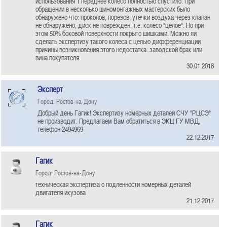
использования 1 переднее колесо полностью спустило. При
обращении в несколько шиномонтажных мастерских было
обнаружено что: проколов, порезов, утечки воздуха через клапан
не обнаружено, диск не поврежден, т.е. колесо "целое". Но при
этом 50% боковой поверхности покрыто шишками. Можно ли
сделать экспертизу такого колеса с целью дифференциации
причины возникновения этого недостатка: заводской брак или
вина покупателя.
30.01.2018
Эксперт
Город: Ростов-на-Дону
Добрый день Гагик! Экспертизу номерных деталей СЧУ "РЦСЭ"
не производит. Предлагаем Вам обратиться в ЭКЦ ГУ МВД,
телефон 2494969
22.12.2017
Гагик
Город: Ростов-на-Дону
техническая экспертиза о подленности номерных деталей
двигателя икузова
21.12.2017
Гагик