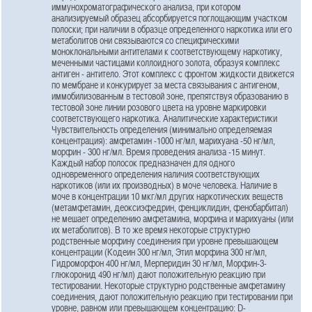
иммунохроматографического анализа, при котором
анализируемый образец абсорбируется поглощающим участком
полоски; при наличии в образце определенного наркотика или его
метаболитов они связываются со специфическими
моноклональными антителами к соответствующему наркотику,
меченными частицами коллоидного золота, образуя комплекс
антиген - антитело. Этот комплекс с фронтом жидкости движется
по мембране и конкурирует за места связывания с антигеном,
иммобилизованным в тестовой зоне, препятствуя образованию в
тестовой зоне линии розового цвета на уровне маркировки
соответствующего наркотика. Аналитические характеристики
Чувствительность определения (минимально определяемая
концентрация): амфетамин -1000 нг/мл, марихуана -50 нг/мл,
морфин - 300 нг/мл. Время проведения анализа -15 минут.
Каждый набор полосок предназначен для одного
одновременного определения наличия соответствующих
наркотиков (или их производных) в моче человека. Наличие в
моче в концентрации 10 мкг/мл других наркотических веществ
(метамфетамин, деоксиэфедрин, фенциклидин, фенобарбитал)
не мешает определению амфетамина, морфина и марихуаны (или
их метаболитов). В то же время некоторые структурно
родственные морфину соединения при уровне превышающем
концентрации (Кодеин 300 нг/мл, Этил морфина 300 нг/мл,
Гидроморфон 400 нг/мл, Мерперидин 30 нг/мл, Морфин-3-
глюкоронид 490 нг/мл) дают положительную реакцию при
тестировании. Некоторые структурно родственные амфетамину
соединения, дают положительную реакцию при тестировании при
уровне, равном или превышающем концентрацию: D-