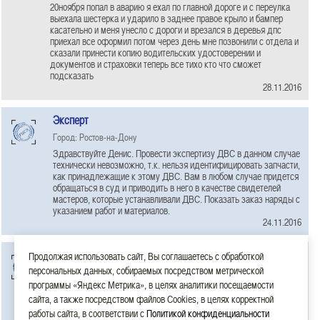
20ноября попал в аварию я ехал по главной дороге и с переулка
выехала шестерка и ударило в заднее правое крыло и бампер
касательно и меня унесло с дороги и врезался в деревья дпс
приехал все оформил потом через день мне позвонили с отдела и
сказали принести копию водительских удостоверении и
документов и страховки теперь все тихо кто что сможет
подсказать
28.11.2016
Эксперт
Город: Ростов-на-Дону
Здравствуйте Денис. Провести экспертизу ДВС в данном случае
технически невозможно, т.к. нельзя идентифицировать запчасти,
как принадлежащие к этому ДВС. Вам в любом случае придется
обращаться в суд и приводить в него в качестве свидетелей
мастеров, которые устанавливали ДВС. Показать заказ наряды с
указанием работ и материалов.
24.11.2016
Эксперт
Продолжая использовать сайт, Вы соглашаетесь с обработкой
персональных данных, собираемых посредством метрической
Город: Ростов-на-Дону
программы «Яндекс Метрика», в целях аналитики посещаемости
Здравствуйте Майя. Мы готовы к сотрудничеству, находимся в
сайта, а также посредством файлов Cookies, в целях корректной
г.Ростове-на-Дону
22.11.2016
работы сайта, в соответствии с
Политикой конфиденциальности