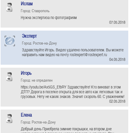
Ислам
Город: Ставрополь
Нужна экспертиза по фотографиям
07.05.2018
Эксперт
Город: Ростов-на-Дону
Здравствуйте Игорь. Видео удалено пользователем. Вы можете
направить нам видео на почту rostexpert@rostexpert.ru
04.05.2018
Игорь
Город: не определен
https://youtu.be/Ax5GS_EfbRY Здравствуйте! Кто виноват в этом
ДТП? Дорога в поселке открыта для все авто как легковых так и
грузовых. Нету не каких знаков. Значит скороль 60. С уважением!
02.05.2018
Елена
Город: Ростов-на-Дону
Добрый день Приобрела зимние покрышки, на втором дне