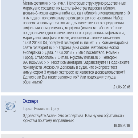
Метамфетамин > 15 нг/мл. Некоторые структурно родственные
марихуане соединения (дельта-9-тетрагидроканнабинол,
дельта-8-тетрагидроканнабинол, каннабинол) в концентриции >10
нг/мл дают положительную реакцию при тестировании. Набор
полосок используется только для качественного определения
амфетамина, марихуаны, морфина (или их метаболитов) и не
предназначен для количественного определения амфетамина,
марихуаны, морфина в моче, или оценки степени опьянения.
14.05.2018 9:04, noreply@rostexpert.ru пишет: > > Комментарий на
сайте rostexpert.ru > > Страница на сайте: Автотехническая
экспертиза > Дата: 14.05.2018 > > Имя посетителя: Роман >
Город: Ставрополь > E-mail: Rguzhev@mail.ru > Телефон:
89618257590 > > Текст комментария: Здравствуйте ! Подскажите
пожалуйста ,можно ли доказать в суде, что экспресс тест
иммунохром 3 мульти экспресс не является доказательством?
Делаете ли Вы такие заключения? Или подскажите куда
обратиться?
21.05.2018
Эксперт
Город: Ростов-на-Дону
Здравствуйте Аслан. Это экспертиза. Вам нужно обратиться к
юристам по этому направлению.
18.05.2018