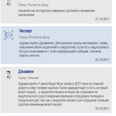
Город: Ростов-на-Дону
техническая экспертиза номерных деталей и писменное
заключение
21.12.2017
Эксперт
Город: Ростов-на-Дону
Здравствуйте Джамилия. Для анализа нужны материалы: схема,
пояснения обоих водителей и свидетелей, если есть видеозаписи.
Когда ознакомимся с этой информацией сообщим, сможем
помочь или нет.
25.10.2017
Джамиля
Город: Нальчик
Здравствуйте.У меня беда! Муж попал в ДТП ехал по главной
дороге и ему поперек выехал Пазик маршрутный то-есть который
возит людей... у водителя пазика не было ни страховки ни
водительского удостоверения приехали сотрудники полиции и
патрульная дпс так как у водителя пазика сын сотрудник полиции
сделали виновным моего мужа!
23.10.2017