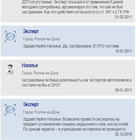
ДТП отсутствовал. Эксперт отказался от применения Единой
методики Центробанка, аргументируя это тем, что а/м не был
застрахован. Как его действия согласуются со ст. 937 ч.2 ГК РФ
21.02.2017
Эксперт
Город: Ростов-на-Дону
Здравствуйте Наталья. Да, застрахована. В СРО состоим.
10.01.2017
Наталья
Город: Ростов-на-Дону
застрахована ли Ваша деятельность как экспертов автотехников и
состоите ли Вы в СРО?
09.01.2017
Эксперт
Город: Ростов-на-Дону
Здравствуйте Наталья. Возможно провести экспертизу на
предмет установления толщины окрасочного слоя, кол-во слоев.
По срокам окраски – в учреждении экспертиза не проводится.
22.12.2016