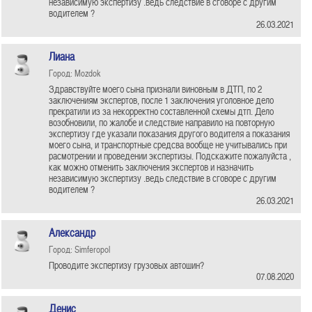
независимую экспертизу .ведь следствие в сговоре с другим
водителем ?
26.03.2021
Лиана
Город: Mozdok
Здравствуйте моего сына признали виновным в ДТП, по 2
заключениям экспертов, после 1 заключения уголовное дело
прекратили из за некорректно составленной схемы дтп. Дело
возобновили, по жалобе и следствие направило на повторную
экспертизу где указали показания другого водителя а показания
моего сына, и транспортные средсва вообще не учитывались при
расмотрении и проведении экспертизы. Подскажите пожалуйста ,
как можно отменить заключения экспертов и назначить
независимую экспертизу .ведь следствие в сговоре с другим
водителем ?
26.03.2021
Александр
Город: Simferopol
Проводите экспертизу грузовых автошин?
07.08.2020
Денис