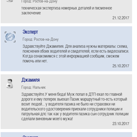
Город: Ростов-на-Дону
техническая экспертиза номерных деталей и писменное
заключение
21.12.2017
Эксперт
Город: Ростов-на-Дону
Здравствуйте Джамилия. Для анализа нужны материалы: схема,
пояснения обоих водителей и свидетелей, если есть видеозаписи.
Когда ознакомимся с этой информацией сообщим, сможем
помочь или нет.
25.10.2017
Джамиля
Город: Нальчик
Здравствуйте.У меня беда! Муж попал в ДТП ехал по главной
дороге и ему поперек выехал Пазик маршрутный то-есть который
возит людей... у водителя пазика не было ни страховки ни
водительского удостоверения приехали сотрудники полиции и
патрульная дпс так как у водителя пазика сын сотрудник полиции
сделали виновным моего мужа!
23.10.2017