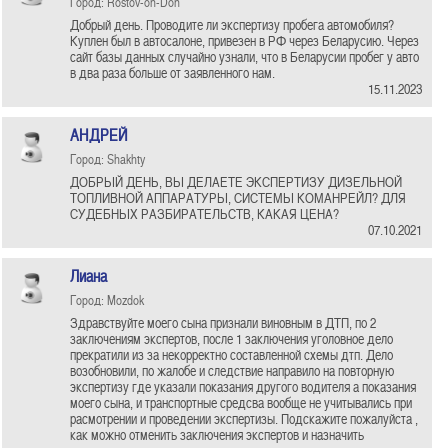
Город: Rostov-on-Don
Добрый день. Проводите ли экспертизу пробега автомобиля?
Куплен был в автосалоне, привезен в РФ через Беларусию. Через
сайт базы данных случайно узнали, что в Беларусии пробег у авто
в два раза больше от заявленного нам.
15.11.2023
АНДРЕЙ
Город: Shakhty
ДОБРЫЙ ДЕНЬ, ВЫ ДЕЛАЕТЕ ЭКСПЕРТИЗУ ДИЗЕЛЬНОЙ
ТОПЛИВНОЙ АППАРАТУРЫ, СИСТЕМЫ КОМАНРЕЙЛ? ДЛЯ
СУДЕБНЫХ РАЗБИРАТЕЛЬСТВ, КАКАЯ ЦЕНА?
07.10.2021
Лиана
Город: Mozdok
Здравствуйте моего сына признали виновным в ДТП, по 2
заключениям экспертов, после 1 заключения уголовное дело
прекратили из за некорректно составленной схемы дтп. Дело
возобновили, по жалобе и следствие направило на повторную
экспертизу где указали показания другого водителя а показания
моего сына, и транспортные средсва вообще не учитывались при
расмотрении и проведении экспертизы. Подскажите пожалуйста ,
как можно отменить заключения экспертов и назначить