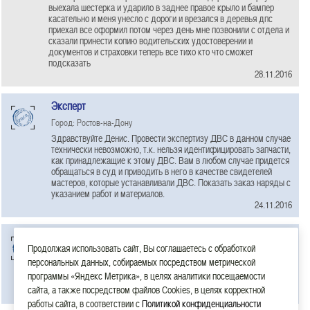
выехала шестерка и ударило в заднее правое крыло и бампер
касательно и меня унесло с дороги и врезался в деревья дпс
приехал все оформил потом через день мне позвонили с отдела и
сказали принести копию водительских удостоверении и
документов и страховки теперь все тихо кто что сможет
подсказать
28.11.2016
Эксперт
Город: Ростов-на-Дону
Здравствуйте Денис. Провести экспертизу ДВС в данном случае
технически невозможно, т.к. нельзя идентифицировать запчасти,
как принадлежащие к этому ДВС. Вам в любом случае придется
обращаться в суд и приводить в него в качестве свидетелей
мастеров, которые устанавливали ДВС. Показать заказ наряды с
указанием работ и материалов.
24.11.2016
Эксперт
Продолжая использовать сайт, Вы соглашаетесь с обработкой
Город: Ростов-на-Дону
персональных данных, собираемых посредством метрической
Здравствуйте Майя. Мы готовы к сотрудничеству, находимся в
программы «Яндекс Метрика», в целях аналитики посещаемости
г.Ростове-на-Дону
сайта, а также посредством файлов Cookies, в целях корректной
22.11.2016
работы сайта, в соответствии с
Политикой конфиденциальности