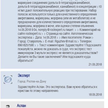
марихуане соединения (дельта-9-тетрагидроканнабинол,
дельта-8-тетрагидроканнабинол, каннабинол) в концентриции >10
нг/мл дают положительную реакцию при тестировании. Набор
полосок используется только для качественного определения
амфетамина, марихуаны, морфина (или их метаболитов) и не
предназначен для количественного определения амфетамина,
марихуаны, морфина в моче, или оценки степени опьянения.
14.05.2018 9:04, noreply@rostexpert.ru пишет: > > Комментарий на
сайте rostexpert.ru > > Страница на сайте: Автотехническая
экспертиза > Дата: 14.05.2018 > > Имя посетителя: Роман >
Город: Ставрополь > E-mail: Rguzhev@mail.ru > Телефон:
89618257590 > > Текст комментария: Здравствуйте ! Подскажите
пожалуйста ,можно ли доказать в суде, что экспресс тест
иммунохром 3 мульти экспресс не является доказательством?
Делаете ли Вы такие заключения? Или подскажите куда
обратиться?
21.05.2018
Эксперт
Город: Ростов-на-Дону
Здравствуйте Аслан. Это экспертиза. Вам нужно обратиться к
юристам по этому направлению.
18.05.2018
Аслан