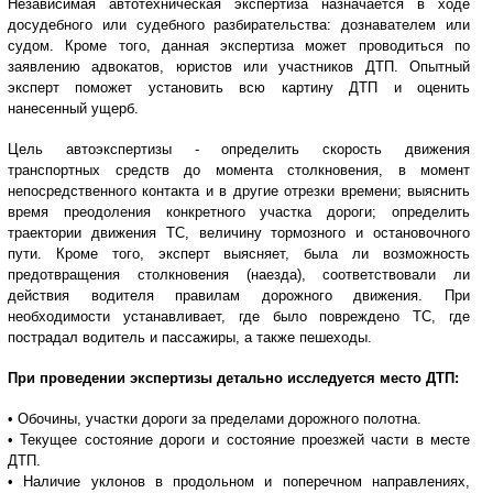
Независимая автотехническая экспертиза назначается в ходе
досудебного или судебного разбирательства: дознавателем или
судом. Кроме того, данная экспертиза может проводиться по
заявлению адвокатов, юристов или участников ДТП. Опытный
эксперт поможет установить всю картину ДТП и оценить
нанесенный ущерб.
Цель автоэкспертизы - определить скорость движения
транспортных средств до момента столкновения, в момент
непосредственного контакта и в другие отрезки времени; выяснить
время преодоления конкретного участка дороги; определить
траектории движения ТС, величину тормозного и остановочного
пути. Кроме того, эксперт выясняет, была ли возможность
предотвращения столкновения (наезда), соответствовали ли
действия водителя правилам дорожного движения. При
необходимости устанавливает, где было повреждено ТС, где
пострадал водитель и пассажиры, а также пешеходы.
При проведении экспертизы детально исследуется место ДТП:
• Обочины, участки дороги за пределами дорожного полотна.
• Текущее состояние дороги и состояние проезжей части в месте
ДТП.
• Наличие уклонов в продольном и поперечном направлениях,