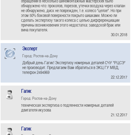
обращении в несколько шиномонтажных мастерских было
обнаружено что: проколов, порезов, утечки воздуха через клапан
не обнаружено, диск не поврежден, т.е. колесо "целое". Но при
этом 50% боковой поверхности покрыто шишками. Можно ли
сделать экспертизу такого колеса с целью дифференциации
причины возникновения этого недостатка: заводской брак или
вина покупателя.
30.01.2018
Эксперт
Город: Ростов-на-Дону
Добрый день Гагик! Экспертизу номерных деталей СЧУ "РЦСЭ"
не производит. Предлагаем Вам обратиться в ЭКЦ ГУ МВД,
телефон 2494969
22.12.2017
Гагик
Город: Ростов-на-Дону
техническая экспертиза о подленности номерных деталей
двигателя икузова
21.12.2017
Гагик