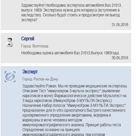
Здравствуйте! Необходима экспертиза автомобиля Ваз 21013 ,
выпуск 1983г.Экспертиза нужна для нотариуса (вступление в
наследство). Сколько будет стоить и предусмотрен ли выезд
эксперта?
31.05.2018
Сергей
Город: Волгоград
Необходима оценка автомобиля Ваз 21013.Выпуск 1983года.
30.05.2018
Эксперт
Город: Ростов-на-Дону
Здравствуйте Роман. Мы не проводим медицинские экспертизы.
Описание Тест "иммунохром-3-мульти-экспресс" (выявление
наркотиков в моче) Фармакологическое действие Мультитест на
3 вида наркотиков (ИммуноХром-3-МУЛЬТИ-Экспресс)
Назначение Набор полосок "ИммуноХром-3-МУЛЬТИ-Экспресс"
предназначен для in vitro одноэтапного быстрого качественного
одновременного определения амфетамина, морфина и
марихуаны в моче человека методом
иммунохроматографического анализа. Принцип работы теста
Определение основано на принципе
иммунохроматографического анализа, при котором