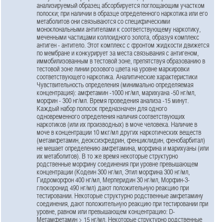
анализируемый образец абсорбируется поглощающим участком
полоски; при наличии в образце определенного наркотика или его
метаболитов они связываются со специфическими
моноклональными антителами к соответствующему наркотику,
меченными частицами коллоидного золота, образуя комплекс
антиген - антитело. Этот комплекс с фронтом жидкости движется
по мембране и конкурирует за места связывания с антигеном,
иммобилизованным в тестовой зоне, препятствуя образованию в
тестовой зоне линии розового цвета на уровне маркировки
соответствующего наркотика. Аналитические характеристики
Чувствительность определения (минимально определяемая
концентрация): амфетамин -1000 нг/мл, марихуана -50 нг/мл,
морфин - 300 нг/мл. Время проведения анализа -15 минут.
Каждый набор полосок предназначен для одного
одновременного определения наличия соответствующих
наркотиков (или их производных) в моче человека. Наличие в
моче в концентрации 10 мкг/мл других наркотических веществ
(метамфетамин, деоксиэфедрин, фенциклидин, фенобарбитал)
не мешает определению амфетамина, морфина и марихуаны (или
их метаболитов). В то же время некоторые структурно
родственные морфину соединения при уровне превышающем
концентрации (Кодеин 300 нг/мл, Этил морфина 300 нг/мл,
Гидроморфон 400 нг/мл, Мерперидин 30 нг/мл, Морфин-3-
глюкоронид 490 нг/мл) дают положительную реакцию при
тестировании. Некоторые структурно родственные амфетамину
соединения, дают положительную реакцию при тестировании при
уровне, равном или превышающем концентрацию: D-
Метамфетамин > 15 нг/мл. Некоторые структурно родственные