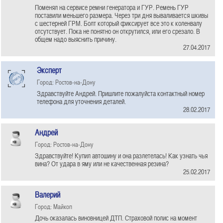
Поменял на сервисе ремни генератора и ГУР. Ремень ГУР
поставили меньшего размера. Через три дня вываливается шкивы
с шестерней ГРМ. Болт который фиксирует все это к коленвалу
отсутствует. Пока не понятно он открутился, или его срезало. В
общем надо выяснить причину.
27.04.2017
Эксперт
Город: Ростов-на-Дону
Здравствуйте Андрей. Пришлите пожалуйста контактный номер
телефона для уточнения деталей.
28.02.2017
Андрей
Город: Ростов-на-Дону
Здравствуйте! Купил автошину и она разлетелась! Как узнать чья
вина? От удара в яму или не качественная резина?
25.02.2017
Валерий
Город: Майкоп
Дочь оказалась виновницей ДТП. Страховой полис на момент