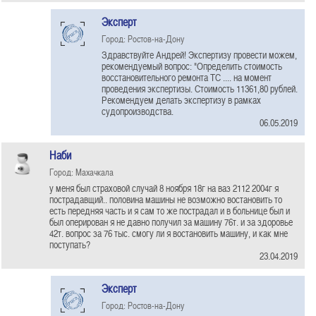
Эксперт
Город: Ростов-на-Дону
Здравствуйте Андрей! Экспертизу провести можем,
рекомендуемый вопрос: "Определить стоимость
восстановительного ремонта ТС .... на момент
проведения экспертизы. Стоимость 11361,80 рублей.
Рекомендуем делать экспертизу в рамках
судопроизводства.
06.05.2019
Наби
Город: Махачкала
у меня был страховой случай 8 ноября 18г на ваз 2112 2004г я
пострадавщий.. половина машины не возможно востановить то
есть передняя часть и я сам то же пострадал и в больнице был и
был оперирован я не давно получил за машину 76т. и за здоровье
42т. вопрос за 76 тыс. смогу ли я востановить машину, и как мне
поступать?
23.04.2019
Эксперт
Город: Ростов-на-Дону