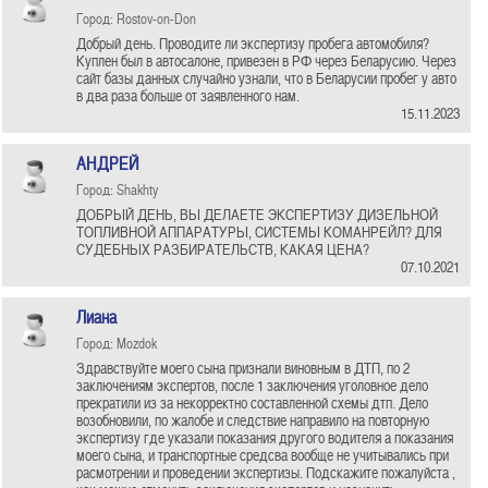
Город: Rostov-on-Don
Добрый день. Проводите ли экспертизу пробега автомобиля?
Куплен был в автосалоне, привезен в РФ через Беларусию. Через
сайт базы данных случайно узнали, что в Беларусии пробег у авто
в два раза больше от заявленного нам.
15.11.2023
АНДРЕЙ
Город: Shakhty
ДОБРЫЙ ДЕНЬ, ВЫ ДЕЛАЕТЕ ЭКСПЕРТИЗУ ДИЗЕЛЬНОЙ
ТОПЛИВНОЙ АППАРАТУРЫ, СИСТЕМЫ КОМАНРЕЙЛ? ДЛЯ
СУДЕБНЫХ РАЗБИРАТЕЛЬСТВ, КАКАЯ ЦЕНА?
07.10.2021
Лиана
Город: Mozdok
Здравствуйте моего сына признали виновным в ДТП, по 2
заключениям экспертов, после 1 заключения уголовное дело
прекратили из за некорректно составленной схемы дтп. Дело
возобновили, по жалобе и следствие направило на повторную
экспертизу где указали показания другого водителя а показания
моего сына, и транспортные средсва вообще не учитывались при
расмотрении и проведении экспертизы. Подскажите пожалуйста ,