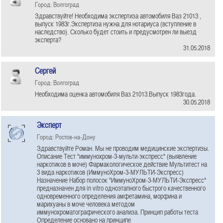
Город: Волгоград
Здравствуйте! Необходима экспертиза автомобиля Ваз 21013 ,
выпуск 1983г.Экспертиза нужна для нотариуса (вступление в
наследство). Сколько будет стоить и предусмотрен ли выезд
эксперта?
31.05.2018
Сергей
Город: Волгоград
Необходима оценка автомобиля Ваз 21013.Выпуск 1983года.
30.05.2018
Эксперт
Город: Ростов-на-Дону
Здравствуйте Роман. Мы не проводим медицинские экспертизы.
Описание Тест "иммунохром-3-мульти-экспресс" (выявление
наркотиков в моче) Фармакологическое действие Мультитест на
3 вида наркотиков (ИммуноХром-3-МУЛЬТИ-Экспресс)
Назначение Набор полосок "ИммуноХром-3-МУЛЬТИ-Экспресс"
предназначен для in vitro одноэтапного быстрого качественного
одновременного определения амфетамина, морфина и
марихуаны в моче человека методом
иммунохроматографического анализа. Принцип работы теста
Определение основано на принципе