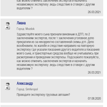
как можно отменить заключения экспертов и назначить
независимую экспертизу .ведь следствие в сговоре с другим
водителем ?
26.03.2021
Лиана
Город: Mozdok
Здравствуйте моего сына признали виновным в ДТП, по 2
заключениям экспертов, после 1 заключения уголовное дело
прекратили из за некорректно составленной схемы дтп. Дело
возобновили, по жалобе и следствие направило на повторную
экспертизу где указали показания другого водителя а показания
моего сына, и транспортные средсва вообще не учитывались при
расмотрении и проведении экспертизы. Подскажите пожалуйста ,
как можно отменить заключения экспертов и назначить
независимую экспертизу .ведь следствие в сговоре с другим
водителем ?
26.03.2021
Александр
Город: Simferopol
Проводите экспертизу грузовых автошин?
07.08.2020