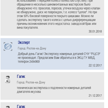
использования 1 переднее колесо полностью спустило. При
обращении в несколько шиномонтажных мастерских было
обнаружено что: проколов, порезов, утечки воздуха через клапан
не обнаружено, диск не поврежден, т.е. колесо "целое". Но при
этом 50% боковой поверхности покрыто шишками. Можно ли
сделать экспертизу такого колеса с целью дифференциации
причины возникновения этого недостатка: заводской брак или
вина покупателя.
30.01.2018
Эксперт
Город: Ростов-на-Дону
Добрый день Гагик! Экспертизу номерных деталей СЧУ "РЦСЭ"
не производит. Предлагаем Вам обратиться в ЭКЦ ГУ МВД,
телефон 2494969
22.12.2017
Гагик
Город: Ростов-на-Дону
техническая экспертиза о подленности номерных деталей
двигателя икузова
21.12.2017
Гагик