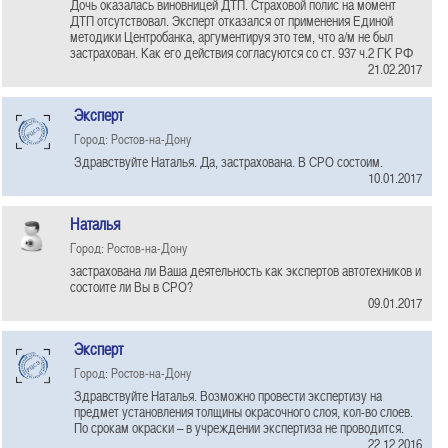
Дочь оказалась виновницей ДТП. Страховой полис на момент
ДТП отсутствовал. Эксперт отказался от применения Единой
методики Центробанка, аргументируя это тем, что а/м не был
застрахован. Как его действия согласуются со ст. 937 ч.2 ГК РФ
21.02.2017
Эксперт
Город: Ростов-на-Дону
Здравствуйте Наталья. Да, застрахована. В СРО состоим.
10.01.2017
Наталья
Город: Ростов-на-Дону
застрахована ли Ваша деятельность как экспертов автотехников и
состоите ли Вы в СРО?
09.01.2017
Эксперт
Город: Ростов-на-Дону
Здравствуйте Наталья. Возможно провести экспертизу на
предмет установления толщины окрасочного слоя, кол-во слоев.
По срокам окраски – в учреждении экспертиза не проводится.
22.12.2016