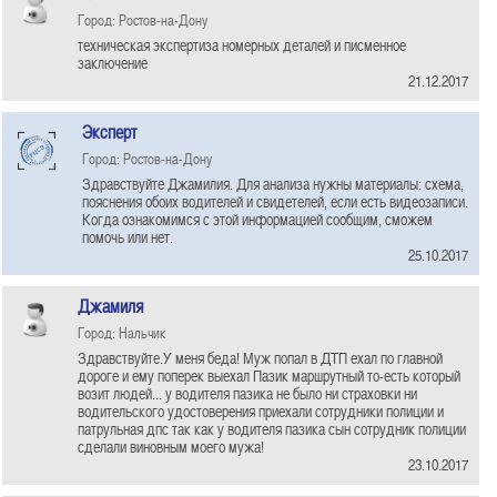
Город: Ростов-на-Дону
техническая экспертиза номерных деталей и писменное
заключение
21.12.2017
Эксперт
Город: Ростов-на-Дону
Здравствуйте Джамилия. Для анализа нужны материалы: схема,
пояснения обоих водителей и свидетелей, если есть видеозаписи.
Когда ознакомимся с этой информацией сообщим, сможем
помочь или нет.
25.10.2017
Джамиля
Город: Нальчик
Здравствуйте.У меня беда! Муж попал в ДТП ехал по главной
дороге и ему поперек выехал Пазик маршрутный то-есть который
возит людей... у водителя пазика не было ни страховки ни
водительского удостоверения приехали сотрудники полиции и
патрульная дпс так как у водителя пазика сын сотрудник полиции
сделали виновным моего мужа!
23.10.2017