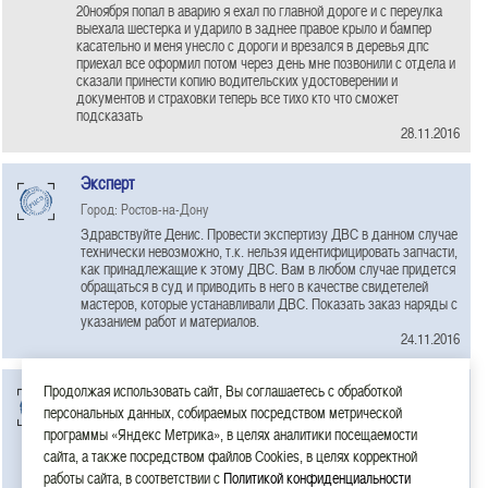
20ноября попал в аварию я ехал по главной дороге и с переулка
выехала шестерка и ударило в заднее правое крыло и бампер
касательно и меня унесло с дороги и врезался в деревья дпс
приехал все оформил потом через день мне позвонили с отдела и
сказали принести копию водительских удостоверении и
документов и страховки теперь все тихо кто что сможет
подсказать
28.11.2016
Эксперт
Город: Ростов-на-Дону
Здравствуйте Денис. Провести экспертизу ДВС в данном случае
технически невозможно, т.к. нельзя идентифицировать запчасти,
как принадлежащие к этому ДВС. Вам в любом случае придется
обращаться в суд и приводить в него в качестве свидетелей
мастеров, которые устанавливали ДВС. Показать заказ наряды с
указанием работ и материалов.
24.11.2016
Эксперт
Продолжая использовать сайт, Вы соглашаетесь с обработкой
персональных данных, собираемых посредством метрической
Город: Ростов-на-Дону
программы «Яндекс Метрика», в целях аналитики посещаемости
Здравствуйте Майя. Мы готовы к сотрудничеству, находимся в
сайта, а также посредством файлов Cookies, в целях корректной
г.Ростове-на-Дону
22.11.2016
работы сайта, в соответствии с
Политикой конфиденциальности