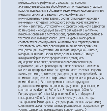
иммунохроматографического анализа, при котором
анализируемый образец абсорбируется поглощающим участком
полоски; при наличии в образце определенного наркотика или его
метаболитов они связываются со специфическими
моноклональными антителами к соответствующему наркотику,
меченными частицами коллоидного золота, образуя комплекс
антиген - антитело. Этот комплекс с фронтом жидкости движется
по мембране и конкурирует за места связывания с антигеном,
иммобилизованным в тестовой зоне, препятствуя образованию в
тестовой зоне линии розового цвета на уровне маркировки
соответствующего наркотика. Аналитические характеристики
Чувствительность определения (минимально определяемая
концентрация): амфетамин -1000 нг/мл, марихуана -50 нг/мл,
морфин - 300 нг/мл. Время проведения анализа -15 минут.
Каждый набор полосок предназначен для одного
одновременного определения наличия соответствующих
наркотиков (или их производных) в моче человека. Наличие в
моче в концентрации 10 мкг/мл других наркотических веществ
(метамфетамин, деоксиэфедрин, фенциклидин, фенобарбитал)
не мешает определению амфетамина, морфина и марихуаны (или
их метаболитов). В то же время некоторые структурно
родственные морфину соединения при уровне превышающем
концентрации (Кодеин 300 нг/мл, Этил морфина 300 нг/мл,
Гидроморфон 400 нг/мл, Мерперидин 30 нг/мл, Морфин-3-
глюкоронид 490 нг/мл) дают положительную реакцию при
тестировании. Некоторые структурно родственные амфетамину
соединения, дают положительную реакцию при тестировании при
уровне, равном или превышающем концентрацию: D-