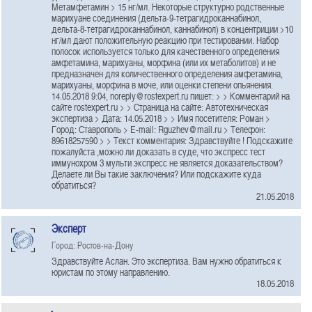
Метамфетамин > 15 нг/мл. Некоторые структурно родственные
марихуане соединения (дельта-9-тетрагидроканнабинол,
дельта-8-тетрагидроканнабинол, каннабинол) в концентриции >10
нг/мл дают положительную реакцию при тестировании. Набор
полосок используется только для качественного определения
амфетамина, марихуаны, морфина (или их метаболитов) и не
предназначен для количественного определения амфетамина,
марихуаны, морфина в моче, или оценки степени опьянения.
14.05.2018 9:04, noreply@rostexpert.ru пишет: > > Комментарий на
сайте rostexpert.ru > > Страница на сайте: Автотехническая
экспертиза > Дата: 14.05.2018 > > Имя посетителя: Роман >
Город: Ставрополь > E-mail: Rguzhev@mail.ru > Телефон:
89618257590 > > Текст комментария: Здравствуйте ! Подскажите
пожалуйста ,можно ли доказать в суде, что экспресс тест
иммунохром 3 мульти экспресс не является доказательством?
Делаете ли Вы такие заключения? Или подскажите куда
обратиться?
21.05.2018
Эксперт
Город: Ростов-на-Дону
Здравствуйте Аслан. Это экспертиза. Вам нужно обратиться к
юристам по этому направлению.
18.05.2018