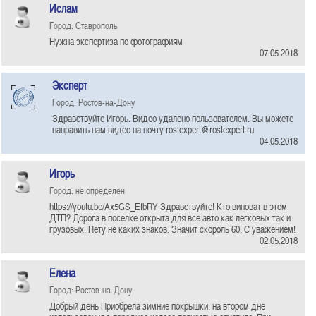
Ислам
Город: Ставрополь
Нужна экспертиза по фотографиям
07.05.2018
Эксперт
Город: Ростов-на-Дону
Здравствуйте Игорь. Видео удалено пользователем. Вы можете
направить нам видео на почту rostexpert@rostexpert.ru
04.05.2018
Игорь
Город: не определен
https://youtu.be/Ax5GS_EfbRY Здравствуйте! Кто виноват в этом
ДТП? Дорога в поселке открыта для все авто как легковых так и
грузовых. Нету не каких знаков. Значит скороль 60. С уважением!
02.05.2018
Елена
Город: Ростов-на-Дону
Добрый день Приобрела зимние покрышки, на втором дне