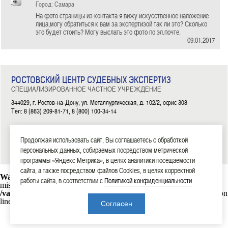
Город: Самара
На фото страницы из контакта я вижу искусственное наложение
лица,могу обратиться к вам за экспертизой так ли это? Сколько
это будет стоить? Могу выслать это фото по эл.почте.
09.01.2017
РОСТОВСКИЙ ЦЕНТР СУДЕБНЫХ ЭКСПЕРТИЗ
СПЕЦИАЛИЗИРОВАННОЕ ЧАСТНОЕ УЧРЕЖДЕНИЕ
344029, г. Ростов-на-Дону, ул. Металлургическая, д. 102/2, офис 308
Тел: 8 (863) 209-81-71, 8 (800) 100-34-14
|
|
|
|
|
ГЛАВНАЯ
ЭКСПЕРТИЗЫ
НОВОСТИ
ДОКУМЕНТЫ
О НАС
КОНТАКТЫ
Продолжая использовать сайт, Вы соглашаетесь с обработкой
2006—2026 СЧУ «Ростовский центр судебных экспертиз»
персональных данных, собираемых посредством метрической
программы «Яндекс Метрика», в целях аналитики посещаемости
сайта, а также посредством файлов Cookies, в целях корректной
Warning
: mysql_connect(): Headers and client library minor version
работы сайта, в соответствии с
Политикой конфиденциальности
mismatch. Headers:101113 Library:30317 in
/var/www/rostexpert.ru/data/www/rostexpert.ru/blocks/db.php
on
line
10
Согласен