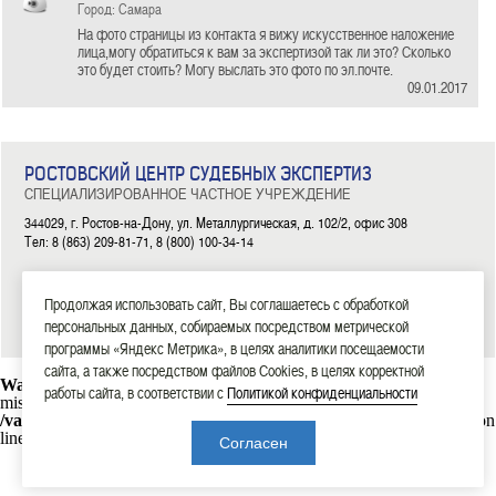
Город: Самара
На фото страницы из контакта я вижу искусственное наложение
лица,могу обратиться к вам за экспертизой так ли это? Сколько
это будет стоить? Могу выслать это фото по эл.почте.
09.01.2017
РОСТОВСКИЙ ЦЕНТР СУДЕБНЫХ ЭКСПЕРТИЗ
СПЕЦИАЛИЗИРОВАННОЕ ЧАСТНОЕ УЧРЕЖДЕНИЕ
344029, г. Ростов-на-Дону, ул. Металлургическая, д. 102/2, офис 308
Тел: 8 (863) 209-81-71, 8 (800) 100-34-14
|
|
|
|
|
ГЛАВНАЯ
ЭКСПЕРТИЗЫ
НОВОСТИ
ДОКУМЕНТЫ
О НАС
КОНТАКТЫ
Продолжая использовать сайт, Вы соглашаетесь с обработкой
2006—2026 СЧУ «Ростовский центр судебных экспертиз»
персональных данных, собираемых посредством метрической
программы «Яндекс Метрика», в целях аналитики посещаемости
сайта, а также посредством файлов Cookies, в целях корректной
Warning
: mysql_connect(): Headers and client library minor version
работы сайта, в соответствии с
Политикой конфиденциальности
mismatch. Headers:101113 Library:30317 in
/var/www/rostexpert.ru/data/www/rostexpert.ru/blocks/db.php
on
line
10
Согласен