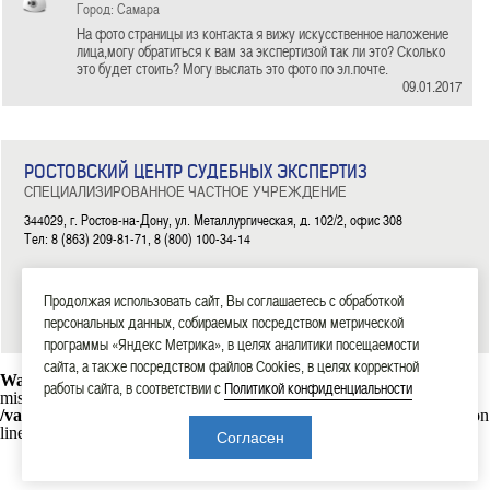
Город: Самара
На фото страницы из контакта я вижу искусственное наложение
лица,могу обратиться к вам за экспертизой так ли это? Сколько
это будет стоить? Могу выслать это фото по эл.почте.
09.01.2017
РОСТОВСКИЙ ЦЕНТР СУДЕБНЫХ ЭКСПЕРТИЗ
СПЕЦИАЛИЗИРОВАННОЕ ЧАСТНОЕ УЧРЕЖДЕНИЕ
344029, г. Ростов-на-Дону, ул. Металлургическая, д. 102/2, офис 308
Тел: 8 (863) 209-81-71, 8 (800) 100-34-14
|
|
|
|
|
ГЛАВНАЯ
ЭКСПЕРТИЗЫ
НОВОСТИ
ДОКУМЕНТЫ
О НАС
КОНТАКТЫ
Продолжая использовать сайт, Вы соглашаетесь с обработкой
2006—2026 СЧУ «Ростовский центр судебных экспертиз»
персональных данных, собираемых посредством метрической
программы «Яндекс Метрика», в целях аналитики посещаемости
сайта, а также посредством файлов Cookies, в целях корректной
Warning
: mysql_connect(): Headers and client library minor version
работы сайта, в соответствии с
Политикой конфиденциальности
mismatch. Headers:101113 Library:30317 in
/var/www/rostexpert.ru/data/www/rostexpert.ru/blocks/db.php
on
line
10
Согласен