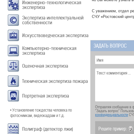
Инженерно-технологическая
экспертиза
С уважением, отдел р
СЧУ
«
Ростовский цент
Экспертиза интеллектуальной
собственности
Искусствоведческая экспертиза
ЗАДАТЬ ВОПРОС
Компьютерно-техническая
экспертиза
Оценочная экспертиза
Техническая экспертиза пожара
Портретная экспертиза
Отправляя сообщение в ф
• Установление тождества человека по
"Задать вопрос" Пользов
конфиденциальности
СЧ
фотоснимкам, видеокадрам и т.д.
Решите пример:
Полиграф (детектор лжи)