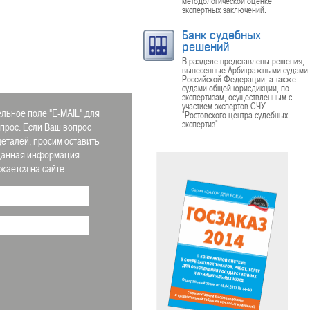
методологической оценке
экспертных заключений.
Банк судебных
решений
В разделе представлены решения,
вынесенные Арбитражными судами
Российской Федерации, а также
судами общей юрисдикции, по
экспертизам, осуществленным с
участием экспертов СЧУ
льное поле "E-MAIL" для
"Ростовского центра судебных
экспертиз".
апрос. Если Ваш вопрос
деталей, просим оставить
 Данная информация
ается на сайте.