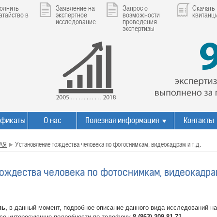
олнить
Заявление на
Запрос о
Скачать
атайство в
экспертное
возможности
квитанц
исследование
проведения
экспертизы
ификаты
О нас
Полезная информация
Контакты
АЯ
Установление тождества человека по фотоснимкам, видеокадрам и т.д.
ождества человека по фотоснимкам, видеокадрам 
ль,
в данный момент, подробное описание данного вида исследований на
все интересующие подробности по телефону
8 (863) 209-81-71.