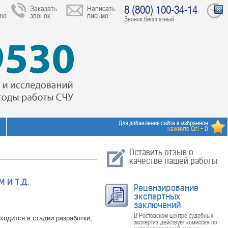
8 (800) 100-34-14
Заказать
Написать
ию
звонок
письмо
Звонок бесплатный
Для добавления сайта в избранное
нажмите Ctrl + D
Оставить отзыв о
качестве нашей работы
и т.д.
Рецензирование
экспертных
заключений
В Ростовском центре судебных
ходится в стадии разработки,
экспертиз действует комиссия по