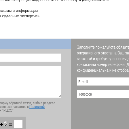
екламы и информации
р судебных экспертиз
»
Заполните пожалуйста обязате
оперативного ответа на Ваш з
сложный и требует уточнения 
контактный номер телефона.
конфиденциальна и не отображ
орму обратной связи, либо в разделе
атель соглашается с
Политикой
У "РЦСЭ"
+
=