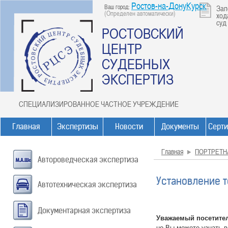
Ростов-на-ДонуКурск
Ваш город:
Зап
(Определен автоматически)
ход
суд
РОСТОВСКИЙ
ЦЕНТР
СУДЕБНЫХ
ЭКСПЕРТИЗ
СПЕЦИАЛИЗИРОВАННОЕ ЧАСТНОЕ УЧРЕЖДЕНИЕ
Главная
Экспертизы
Новости
Документы
Серт
Главная
ПОРТРЕТН
Автороведческая экспертиза
Установление т
Автотехническая экспертиза
Документарная экспертиза
Уважаемый посетите
но Вы можете узнать 