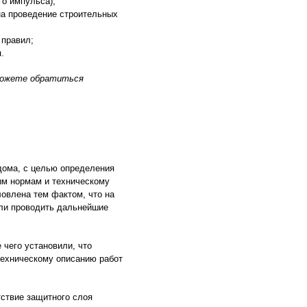
го импульса);
на проведение строительных
 правил;
.
 можете обратиться
дома, с целью определения
ым нормам и техническому
овлена тем фактом, что на
 ли проводить дальнейшие
 чего установили, что
техническому описанию работ
ствие защитного слоя