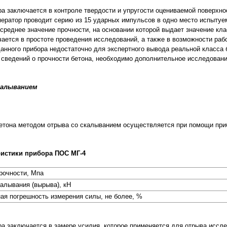
а заключается в контроле твердости и упругости оцениваемой поверхно
ератор проводит серию из 15 ударных импульсов в одно место испытуем
среднее значение прочности, на основании которой выдает значение кл
ается в простоте проведения исследований, а также в возможности раб
данного прибора недостаточно для экспертного вывода реальной класса 
 сведений о прочности бетона, необходимо дополнительное исследован
калыванием
етона методом отрыва со скалыванием осуществляется при помощи при
ристики прибора ПОС МГ-4
рочности, Мпа
алывания (вырыва), кН
ая погрешность измерения силы, не более, %
а заключается в замере усилия, которое применяется для отрыва иссл