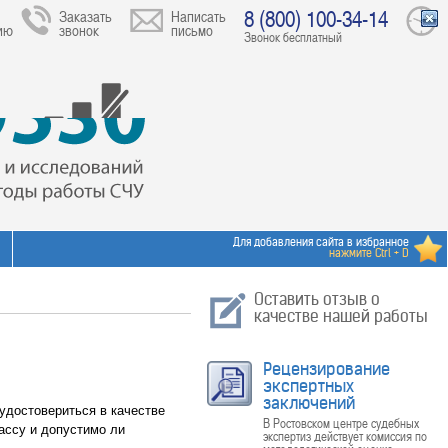
8 (800) 100-34-14
Заказать
Написать
ию
звонок
письмо
Звонок бесплатный
Для добавления сайта в избранное
нажмите Ctrl + D
Оставить отзыв о
качестве нашей работы
Рецензирование
экспертных
заключений
удостовериться в качестве
В Ростовском центре судебных
лассу и допустимо ли
экспертиз действует комиссия по