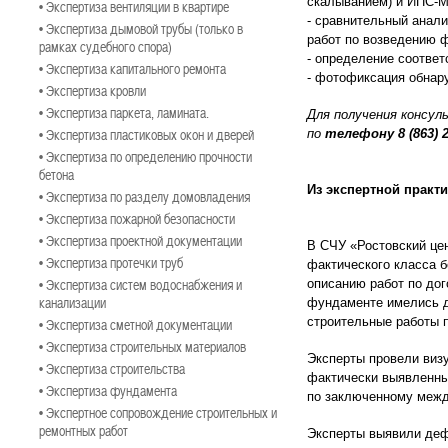
скалыванием) и ИПС-МГ
• Экспертиза вентиляции в квартире
- сравнительный анал
• Экспертиза дымовой трубы (только в
работ по возведению 
рамках судебного спора)
- определение соотве
• Экспертиза капитального ремонта
- фотофиксация обнар
• Экспертиза кровли
• Экспертиза паркета, ламината.
Для получения консул
• Экспертиза пластиковых окон и дверей
по
телефону
8 (863) 
• Экспертиза по определению прочности
бетона
Из экспертной практ
• Экспертиза по разделу домовладения
• Экспертиза пожарной безопасности
• Экспертиза проектной документации
В СЧУ «Ростовский це
• Экспертиза протечки труб
фактического класса 
• Экспертиза систем водоснабжения и
описанию работ по дог
канализации
фундаменте имелись д
строительные работы 
• Экспертиза сметной документации
• Экспертиза строительных материалов
Эксперты провели визу
• Экспертиза строительства
фактически выявленны
• Экспертиза фундамента
по заключенному межд
• Экспертное сопровождение строительных и
ремонтных работ
Эксперты выявили деф