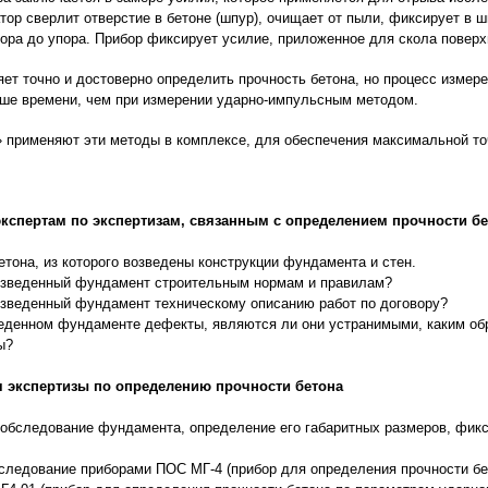
тор сверлит отверстие в бетоне (шпур), очищает от пыли, фиксирует в 
пора до упора. Прибор фиксирует усилие, приложенное для скола поверх
ет точно и достоверно определить прочность бетона, но процесс измер
ьше времени, чем при измерении ударно-импульсным методом.
применяют эти методы в комплексе, для обеспечения максимальной то
кспертам по экспертизам, связанным с определением прочности бе
етона, из которого возведены конструкции фундамента и стен.
возведенный фундамент строительным нормам и правилам?
возведенный фундамент техническому описанию работ по договору?
веденном фундаменте дефекты, являются ли они устранимыми, каким об
ы?
 экспертизы по определению прочности бетона
 обследование фундамента, определение его габаритных размеров, фик
бследование приборами ПОС МГ-4 (прибор для определения прочности б