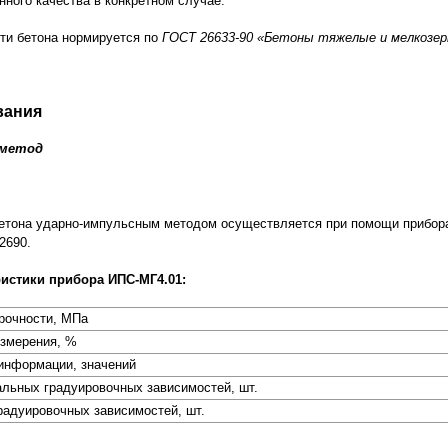
нного качества в конкретном случае.
ти бетона нормируется по
ГОСТ 26633-90 «Бетоны тяжелые и мелкозер
вания
 метод
етона ударно-импульсным методом осуществляется при помощи прибор
2690.
ристики прибора ИПС-МГ4.01:
рочности, МПа
измерения, %
информации, значений
льных градуировочных зависимостей, шт.
радуировочных зависимостей, шт.