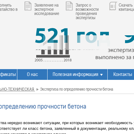
олнить
Заявление на
Запрос о
Скачать
атайство в
экспертное
возможности
квитанц
исследование
проведения
экспертизы
ификаты
О нас
Полезная информация
Контакты
ЬНО-ТЕХНИЧЕСКАЯ
Экспертиза по определению прочности бетона
 определению прочности бетона
тва нередко возникают ситуации, при которых возникает необходимость 
оответствует ли класс бетона, заявленный в документации, реальному к