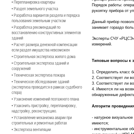
• Перепланировка квартиры
Порядок работы: опера
• Раздел земельного участка
рукоятку прибора от у
• Разработка вариантов раздела и порядка
пользования земельным участком
Данный прибор позволя
• Разработка рекомендаций по
занимает гораздо бол
восстановлению конструктивных элементов
зданий
Эксперты СЧУ «РЦСЭ» 
• Расчет размера денежной компенсации
измерений.
если раздел имущества невозможен
• Строительная экспертиза жилого дома
Типовые вопросы к э
• Строительная экспертиза зданий и
сооружений
1. Определить класс б
• Техническая экспертиза пожара
2. Соответствует ли 
• Техническое обследование зданий
3. Соответствует ли 
(экспертиза проводится в рамках судебного
4. Имеются ли на воз
спора)
обнаруженные дефект
• Узаконение изменений поэтажного плана
• Узаконить пристройку, перепланировку,
Алгоритм проведения
надстройку, реконструкцию.
• Установление механизма аварии при
- натурное визуальное
строительных и ремонтных работах
имеются;
• Экспертиза вентиляции
- инструментальное о