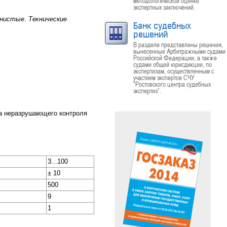
методологической оценке
экспертных заключений.
нистые. Технические
Банк судебных
решений
В разделе представлены решения,
вынесенные Арбитражными судами
Российской Федерации, а также
судами общей юрисдикции, по
экспертизам, осуществленным с
участием экспертов СЧУ
"Ростовского центра судебных
экспертиз".
а неразрушающего контроля
3...100
± 10
500
9
1