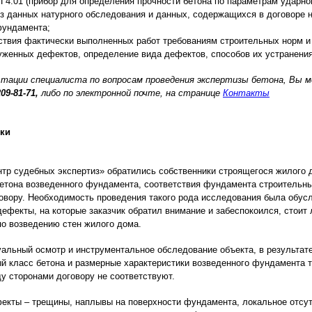
4.01 (прибор для определения прочности бетона по параметрам ударно
из данных натурного обследования и данных, содержащихся в договоре 
фундамента;
тствия фактически выполненных работ требованиям строительных норм и
уженных дефектов, определение вида дефектов, способов их устранения
ьтации специалиста по вопросам проведения экспертизы бетона, Вы
209-81-71,
либо по электронной почте, на странице
Контакты
ики
нтр судебных экспертиз» обратились собственники строящегося жилого 
бетона возведенного фундамента, соответствия фундамента строительн
овору. Необходимость проведения такого рода исследования была обусл
ефекты, на которые заказчик обратил внимание и забеспокоился, стоит
по возведению стен жилого дома.
альный осмотр и инструментальное обследование объекта, в результате
й класс бетона и размерные характеристики возведенного фундамента 
у сторонами договору не соответствуют.
екты – трещины, наплывы на поверхности фундамента, локальное отсут