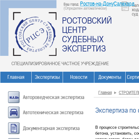
Ростов-на-ДонуСалехард
Ваш город:
Зап
(Определен автоматически)
ход
суд
РОСТОВСКИЙ
ЦЕНТР
СУДЕБНЫХ
ЭКСПЕРТИЗ
СПЕЦИАЛИЗИРОВАННОЕ ЧАСТНОЕ УЧРЕЖДЕНИЕ
Главная
Экспертизы
Новости
Документы
Серт
Главная
СТРОИТЕЛ
Автороведческая экспертиза
Экспертиза по
Автотехническая экспертиза
В процессе строительс
Документарная экспертиза
бетона, установить, с