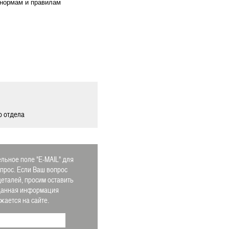
 нормам и правилам
о отдела
льное поле "E-MAIL" для
апрос. Если Ваш вопрос
деталей, просим оставить
 Данная информация
ается на сайте.