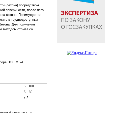
сти (бетона) посредством
ой поверхности, после чего
асса бетона. Преимущество
отать в труднодоступных
бетона. Для получения
ие методом отрыва со
бора ПОС МГ-4.
5...100
5…60
± 2
едуемой поверхности.