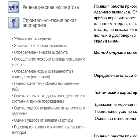
Принцип работы прибор
Речеведческая экспертиза
ударного импульса. Оп
прибор пересчитывает 
Строительно-техническая
данного метода заключ
экспертиза
местах, но показаний 
полных и достоверных
• Жилищная экспертиза
скалыванием.
• Землеустроительная экспертиза
• Определение качества асфальта
Метод отрыва со с
• Определение межевой границы земельного
участка
• Определение нормы освещенности в
Определение класса б
помещении (инсоляции)
• Оценка качества и объема выполненных
работ
Технические характе
• Оценка стоимости здания, определение его
состояния, причин повреждений
Диапазон измерения п
• Оценка ущерба недвижимости нанесенного
Предельное усилие ск
авариями
Основная относительн
• Оценка ущерба от залития квартиры
• Перевод из нежилого в жилое помещение и
наоборот
Принцип работы прибор