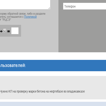
орму обратной связи, либо в разделе
атель соглашается с
Политикой
У "РЦСЭ"
+
=
льзователей:
Нужно КП на проверку марки бетона на нефтебазе во владикавказе