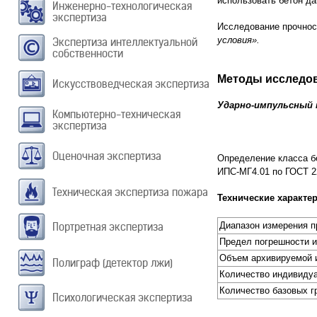
использовать бетон да
Инженерно-технологическая
экспертиза
Исследование прочнос
условия».
Экспертиза интеллектуальной
собственности
Методы исследо
Искусствоведческая экспертиза
Ударно-импульсный
Компьютерно-техническая
экспертиза
Оценочная экспертиза
Определение класса б
ИПС-МГ4.01 по ГОСТ 2
Техническая экспертиза пожара
Технические характе
Портретная экспертиза
Диапазон измерения п
Предел погрешности 
Объем архивируемой 
Полиграф (детектор лжи)
Количество индивидуа
Количество базовых г
Психологическая экспертиза