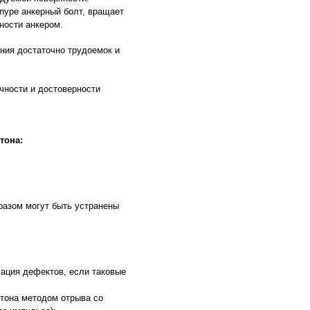
шпуре анкерный болт, вращает
ности анкером.
ения достаточно трудоемок и
чности и достоверности
тона:
разом могут быть устранены
сация дефектов, если таковые
етона методом отрыва со