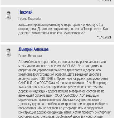
Николай
Город: Krasnodar
заасфальтировали придомовую территорию и отмостку с 2-х
сторон дома. До этого в подвал вода не текла.Теперь течет. Как
доказать что асфальт положен некачественно?
13.10.2021
Дмитрий Антонцев
Город: Волгоград
Автомобильная дорога общего пользования регионального или
межмуниципального значения 18 ОП МЗ 18Н-5 находится в
оперативном управлении комитета транспорта и дорожного
хозяйства Волгоградской области. Дата введения дороги в
эксплуатацию 1982-1985гг. Проектные нагрузки предусмотрены
СНиП II-Д-72 и ГОСТ 9314-59 с изменениями от 1974. В период с
14.03.2017 по 17.03.2017 произошло разрушение конструкции
дорожной одежды - дорога пришла в аварийное состояние по
вине нашей организации - ООО "БЫКОВОГАЗ" ведущую
строительство промышленного объекта и осуществляющего
доставку грузов автомобильным транспортом по дороге общего
пользования. Мы не согласны с утверждением о разрушении
конструкции дорожной одежды нами. Хотим провести экспертизу
состояния конструкции автомобильной дороги и конструкции