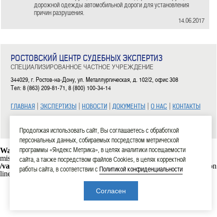
дорожной одежды автомобильной дороги для установления
причин разрушения.
14.06.2017
РОСТОВСКИЙ ЦЕНТР СУДЕБНЫХ ЭКСПЕРТИЗ
СПЕЦИАЛИЗИРОВАННОЕ ЧАСТНОЕ УЧРЕЖДЕНИЕ
344029, г. Ростов-на-Дону, ул. Металлургическая, д. 102/2, офис 308
Тел: 8 (863) 209-81-71, 8 (800) 100-34-14
|
|
|
|
|
ГЛАВНАЯ
ЭКСПЕРТИЗЫ
НОВОСТИ
ДОКУМЕНТЫ
О НАС
КОНТАКТЫ
2006—2026 СЧУ «Ростовский центр судебных экспертиз»
Продолжая использовать сайт, Вы соглашаетесь с обработкой
персональных данных, собираемых посредством метрической
программы «Яндекс Метрика», в целях аналитики посещаемости
Warning
: mysql_connect(): Headers and client library minor version
mismatch. Headers:101113 Library:30317 in
сайта, а также посредством файлов Cookies, в целях корректной
/var/www/rostexpert.ru/data/www/rostexpert.ru/blocks/db.php
on
работы сайта, в соответствии с
Политикой конфиденциальности
line
10
Согласен