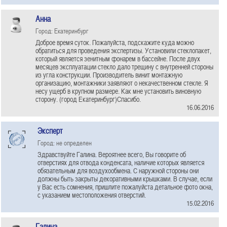
Анна
Город: Екатеринбург
Доброе время суток. Пожалуйста, подскажите куда можно
обратиться для проведения экспертизы. Установили стеклопакет,
который является зенитным фонарем в бассейне. После двух
месяцев эксплуатации стекло дало трещину с внутренней стороны
из угла конструкции. Производитель винит монтажную
организацию, монтажники заявляют о некачественном стекле. Я
несу ущерб в крупном размере. Как мне установить виновную
сторону. (город Екатеринбург)Спасибо.
16.06.2016
Эксперт
Город: не определен
Здравствуйте Галина. Вероятнее всего, Вы говорите об
отверстиях для отвода конденсата, наличие которых является
обязательным для воздухообмена. С наружной стороны они
должны быть закрыты декоративными крышками. В случае, если
у Вас есть сомнения, пришлите пожалуйста детальное фото окна,
с указанием местоположения отверстий.
15.02.2016
Галина