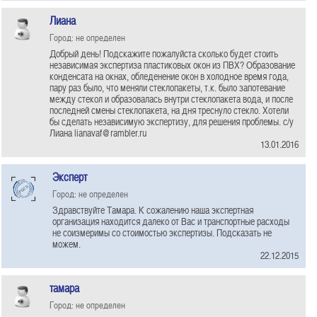
Лиана
Город: не определен
Добрый день! Подскажите пожалуйста сколько будет стоить
независимая экспертиза пластиковых окон из ПВХ? Образование
конденсата на окнах, обледенение окон в холодное время года,
пару раз было, что меняли стеклопакеты, т.к. было запотевание
между стекол и образовалась внутри стеклопакета вода, и после
последней смены стеклопакета, на дня треснуло стекло. Хотели
бы сделать независимую экспертизу, для решения проблемы. с/у
Лиана lianavaf@rambler.ru
13.01.2016
Эксперт
Город: не определен
Здравствуйте Тамара. К сожалению наша экспертная
организация находится далеко от Вас и транспортные расходы
не соизмеримы со стоимостью экспертизы. Подсказать не
можем.
22.12.2015
тамара
Город: не определен