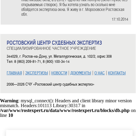
открываемых створок). Я бы хотела узнать во сколько мне
обойдется экспертиза окна. Я живу в г. Морозовске Ростовская
обл.
17.10.2014
РОСТОВСКИЙ ЦЕНТР СУДЕБНЫХ ЭКСПЕРТИЗ
СПЕЦИАЛИЗИРОВАННОЕ ЧАСТНОЕ УЧРЕЖДЕНИЕ
344029, г. Ростов-на-Дону, ул. Металлургическая, д. 102/2, офис 308
Тел: 8 (863) 209-81-71, 8 (800) 100-34-14
|
|
|
|
|
ГЛАВНАЯ
ЭКСПЕРТИЗЫ
НОВОСТИ
ДОКУМЕНТЫ
О НАС
КОНТАКТЫ
2006—2026 СЧУ «Ростовский центр судебных экспертиз»
Warning
: mysql_connect(): Headers and client library minor version
mismatch. Headers:101113 Library:30317 in
/var/www/rostexpert.ru/data/www/rostexpert.ru/blocks/db.php
on
line
10