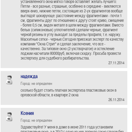
установленного окна мягко говоря оставляет желать лучшего:
Петли - все разные, страшные, особенно в середине - вихляются
вверх-вниз, нижние петли, состоящие из 2-ух фрагментов вообще
выглядят шокирующе: расстояние между фрагментами - почти 1
см, фрагменты друг по отношению к другу стоят криво, смещение
- более 0,5 см, виден металл в щели между фрагментами. Вместо
белых (силиконовых) уплотнителей сделали черные, фрагмент
черной резины в углу выходит за пределы профиля, т.е. наружу.
Маскитные сетки - черные.Сегодня приезжал эксперт по качеству
компании "Окна Стрит" и сделал заключение, что все -
качественно. За типовое окно (2-ухстворчатое) и остекление
лоджии насчитали 80000руб, включая скидку. Просьба провести
экспертизу для судебного разбирательства.
27.11.2014
надежда
Город: не определен
сколько будет стоить платная экспертиза пластиковых окон в
орловской области, в квартире 2 окна
26.11.2014
Ксения
Город: не определен
Здравствуйте! У меня в доме в июне 2011 года установили
пластиковые окна, а в 2012 г одно из них лопнуло (окно глухое без