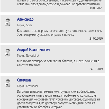
причем это ее от солнца выгнуло и повело раму. Делать ничего не
хотят. Как определить дефект и доказать не правоту компании?
18.03.2021
Александр
Город: Sochi
Как сделать экспертизу пл.окон для суда ,ответчик оставил щель
7см.по периметру лоджии от рамы к потолку
21.09.2020
Андрей Валентинович
Город: Novosibirsk
Мне нужна зкспертиза остекления балкона, т.к. есть сомнения в
качестве монтажа...
24.10.2019
Светлана
Город: Krasnodar
Изготовили некачественные конструкции :сколы, безобразно
обработанные углы, зазоры между профилем из которых дует,
конструкция не соответствует условиям договора, фурнитура на
двери поворотная, по договору поворотно-откидная, резинка
уплотнительные безобразно торчат.