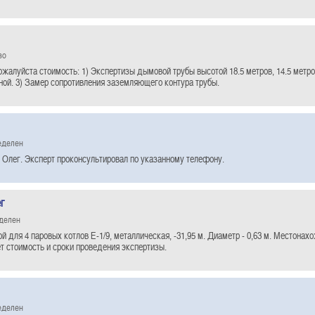
во
жалуйста стоимость: 1) Экспертизы дымовой трубы высотой 18.5 метров, 14.5 метров
ной. 3) Замер сопротивления заземляющего контура трубы.
еделен
 Олег. Эксперт проконсультировал по указанному телефону.
г
еделен
й для 4 паровых котлов Е-1/9, металлическая, -31,95 м. Диаметр - 0,63 м. Местонах
ет стоимость и сроки проведения экспертизы.
еделен