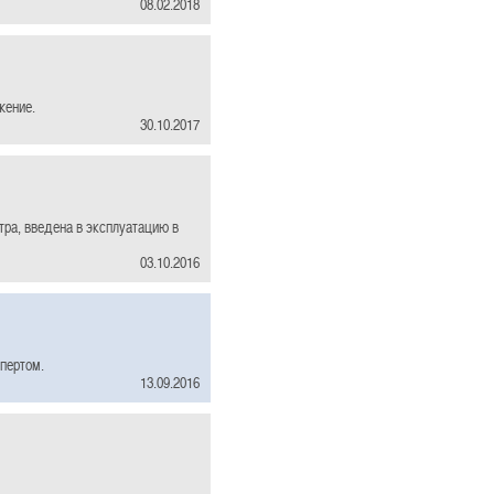
08.02.2018
жение.
30.10.2017
тра, введена в эксплуатацию в
03.10.2016
пертом.
13.09.2016