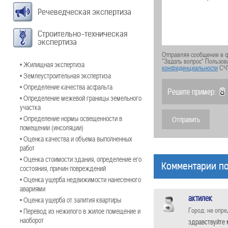
Речеведческая экспертиза
Строительно-техническая
экспертиза
Отправляя сообщение в ф
"Задать вопрос" Пользов
• Жилищная экспертиза
конфиденциальности
СЧ
• Землеустроительная экспертиза
• Определение качества асфальта
Решите пример:
• Определение межевой границы земельного
участка
• Определение нормы освещенности в
помещении (инсоляции)
• Оценка качества и объема выполненных
работ
• Оценка стоимости здания, определение его
Комментарии по
состояния, причин повреждений
• Оценка ущерба недвижимости нанесенного
авариями
актилек
• Оценка ущерба от залития квартиры
Город: не опр
• Перевод из нежилого в жилое помещение и
наоборот
здравствуйте 