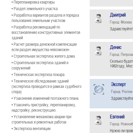
• Перепланировка квартиры
• Раздел земельного участка
Дмитрий
• Разработка вариантов раздела и порядка
пользования земельным участком
Город: Москва
• Разработка рекомендаций по
Здравствуйте!
восстановлению конструктивных элементов
зданий
• Расчет размера денежной компенсации
Денис
если раздел имущества невозможен
Город: Петроз
• Строительная экспертиза жилого дома
Сколько будет
• Строительная экспертиза зданий и
1982году, Мес
сооружений
• Техническая экспертиза пожара
• Техническое обследование зданий
Эксперт
(экспертиза проводится в рамках судебного
Город: Ростов
спора)
• Узаконение изменений поэтажного плана
Здравствуйте
• Узаконить пристройку, перепланировку,
надстройку, реконструкцию.
Евгений
• Установление механизма аварии при
строительных и ремонтных работах
Город: Новоси
• Экспертиза вентиляции
Нужно ли пров