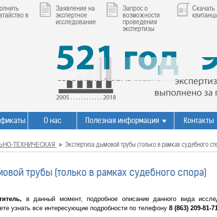
олнить
Заявление на
Запрос о
Скачать
атайство в
экспертное
возможности
квитанц
исследование
проведения
экспертизы
ификаты
О нас
Полезная информация
Контакты
ЬНО-ТЕХНИЧЕСКАЯ
Экспертиза дымовой трубы (только в рамках судебного сп
овой трубы (только в рамках судебного спора)
итель,
в данный момент, подробное описание данного вида иссле
жете узнать все интересующие подробности по телефону
8 (863) 209-81-7