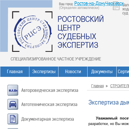
Ростов-на-ДонуЧеркесск
Ваш город:
Зап
(Определен автоматически)
ход
суд
РОСТОВСКИЙ
ЦЕНТР
СУДЕБНЫХ
ЭКСПЕРТИЗ
СПЕЦИАЛИЗИРОВАННОЕ ЧАСТНОЕ УЧРЕЖДЕНИЕ
Главная
Экспертизы
Новости
Документы
Серт
Главная
СТРОИТЕЛ
Автороведческая экспертиза
Экспертиза дым
Автотехническая экспертиза
Уважаемый посет
Документарная экспертиза
разработки, но Вы мо