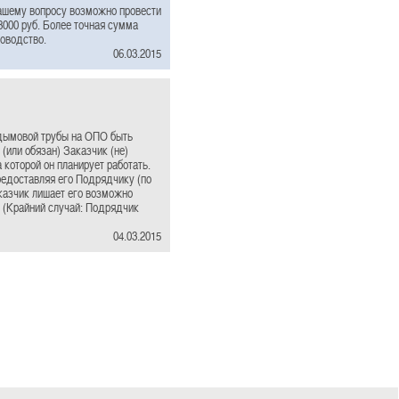
ашему вопросу возможно провести
8000 руб. Более точная сумма
ководство.
06.03.2015
 дымовой трубы на ОПО быть
(или обязан) Заказчик (не)
которой он планирует работать.
редоставляя его Подрядчику (по
казчик лишает его возможно
 (Крайний случай: Подрядчик
04.03.2015