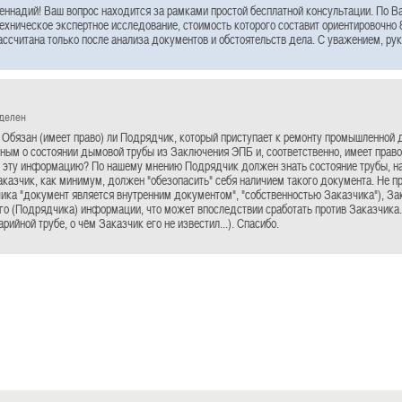
ннадий! Ваш вопрос находится за рамками простой бесплатной консультации. По В
ехническое экспертное исследование, стоимость которого составит ориентировочно 
ссчитана только после анализа документов и обстоятельств дела. С уважением, ру
еделен
 Обязан (имеет право) ли Подрядчик, который приступает к ремонту промышленной
ым о состоянии дымовой трубы из Заключения ЭПБ и, соответственно, имеет право 
 эту информацию? По нашему мнению Подрядчик должен знать состояние трубы, на 
аказчик, как минимум, должен "обезопасить" себя наличием такого документа. Не п
ика "документ является внутренним документом", "собственностью Заказчика"), За
го (Подрядчика) информации, что может впоследствии сработать против Заказчика.
арийной трубе, о чём Заказчик его не известил...). Спасибо.