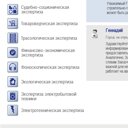
Уважаемый Ге
Судебно-соционическая
строительно-т
экспертиза
может быть ра
Товароведческая экспертиза
Геннадий
Город: не опр
Трасологическая экспертиза
Здравствуйте!
информированн
Финансово-экономическая
предоставлять
экспертиза
Аналогично, З
словам Заказч
важной для не
Фоноскопическая экспертиза
работает на ав
Экологическая экспертиза
Экспертиза электробытовой
техники
Электротехническая экспертиза