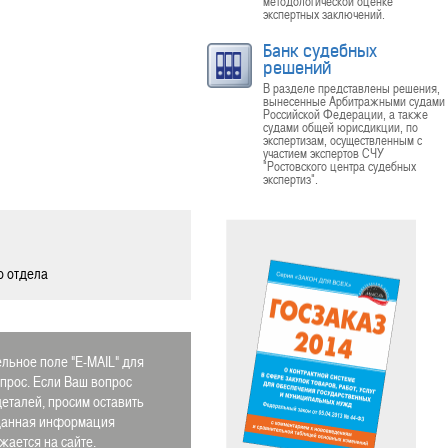
методологической оценке
экспертных заключений.
Банк судебных
решений
В разделе представлены решения,
вынесенные Арбитражными судами
Российской Федерации, а также
судами общей юрисдикции, по
экспертизам, осуществленным с
участием экспертов СЧУ
"Ростовского центра судебных
экспертиз".
о отдела
льное поле "E-MAIL" для
апрос. Если Ваш вопрос
деталей, просим оставить
 Данная информация
ается на сайте.