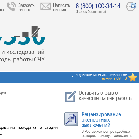
8 (800) 100-34-14
Заказать
Написать
ию
звонок
письмо
Звонок бесплатный
Для добавления сайта в избранное
нажмите Ctrl + D
ора)
Оставить отзыв о
качестве нашей работы
Рецензирование
экспертных
заключений
дований находится в стадии
В Ростовском центре судебных
1.
экспертиз действует комиссия по