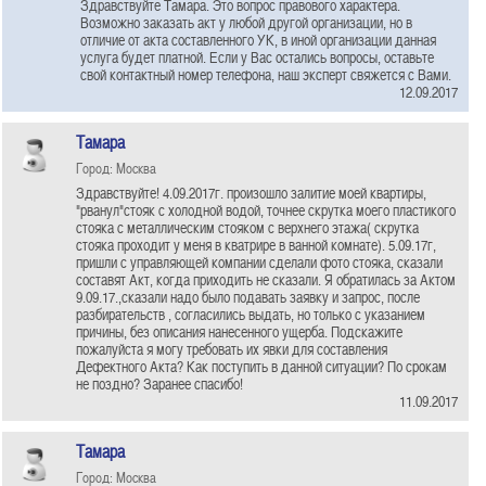
Здравствуйте Тамара. Это вопрос правового характера.
Возможно заказать акт у любой другой организации, но в
отличие от акта составленного УК, в иной организации данная
услуга будет платной. Если у Вас остались вопросы, оставьте
свой контактный номер телефона, наш эксперт свяжется с Вами.
12.09.2017
Тамара
Город: Москва
Здравствуйте! 4.09.2017г. произошло залитие моей квартиры,
"рванул"стояк с холодной водой, точнее скрутка моего пластикого
стояка с металлическим стояком с верхнего этажа( скрутка
стояка проходит у меня в кватрире в ванной комнате). 5.09.17г,
пришли с управляющей компании сделали фото стояка, сказали
составят Акт, когда приходить не сказали. Я обратилась за Актом
9.09.17.,сказали надо было подавать заявку и запрос, после
разбирательств , согласились выдать, но только с указанием
причины, без описания нанесенного ущерба. Подскажите
пожалуйста я могу требовать их явки для составления
Дефектного Акта? Как поступить в данной ситуации? По срокам
не поздно? Заранее спасибо!
11.09.2017
Тамара
Город: Москва