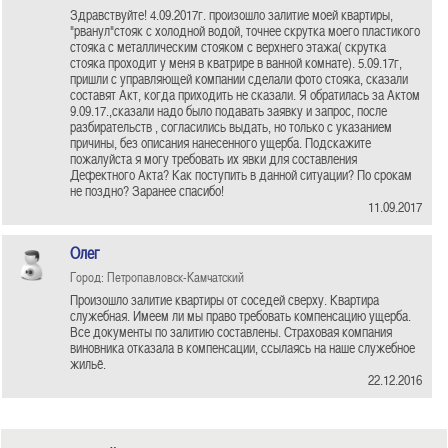
Здравствуйте! 4.09.2017г. произошло залитие моей квартиры,
"рванул"стояк с холодной водой, точнее скрутка моего пластикого
стояка с металлическим стояком с верхнего этажа( скрутка
стояка проходит у меня в кватрире в ванной комнате). 5.09.17г,
пришли с управляющей компании сделали фото стояка, сказали
составят Акт, когда приходить не сказали. Я обратилась за Актом
9.09.17.,сказали надо было подавать заявку и запрос, после
разбирательств , согласились выдать, но только с указанием
причины, без описания нанесенного ущерба. Подскажите
пожалуйста я могу требовать их явки для составления
Дефектного Акта? Как поступить в данной ситуации? По срокам
не поздно? Заранее спасибо!
11.09.2017
Олег
Город: Петропавловск-Камчатский
Произошло залитие квартиры от соседей сверху. Квартира
служебная. Имеем ли мы право требовать компенсацию ущерба.
Все документы по залитию составлены. Страховая компания
виновника отказала в компенсации, ссылаясь на наше служебное
жильё.
22.12.2016