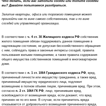
Что делать, если вас затопили соседи или топите соседей
вы? Давайте попытаемся разобраться.
Залитие квартиры, офиса или торгового помещения может
произойти как по вине самого собственника, так и по вине
соседей или управляющей организации.
В соответствии с
ч. 4 ст. 30 Жилищного кодекса РФ
собственник
жилого помещения обязан поддерживать данное помещение в
надлежащем состоянии, не допуская бесхозяйственного обращения
с ним, соблюдать права и законные интересы соседей, правила
пользования жилыми помещениями, а также правила содержания
общего имущества собственников помещений в многоквартирном
доме.
В соответствии с
п. 1 ст. 1064 Гражданского кодекса РФ
, вред,
причиненный личности или имуществу гражданина, а также вред,
причиненный имуществу юридического лица, подлежит
возмещению в полном объеме лицом, причинившим вред. При этом,
согласно
п. 2 ст. 1064 ГК РФ
, лицо, причинившее вред,
освобождается от возмещения вреда, если докажет, что вред
причинен не по его вине. В случае, если причинитель вреда
отказывается от добровольного возмещения причиненного вреда,