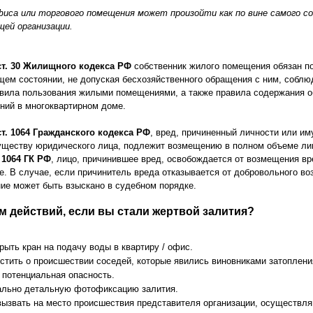
иса или торгового помещения может произойти как по вине самого со
щей организации.
 ст. 30 Жилищного кодекса РФ
собственник жилого помещения обязан п
ем состоянии, не допуская бесхозяйственного обращения с ним, соблюд
авила пользования жилыми помещениями, а также правила содержания 
ний в многоквартирном доме.
 ст. 1064 Гражданского кодекса РФ
, вред, причиненный личности или им
уществу юридического лица, подлежит возмещению в полном объеме ли
. 1064 ГК РФ
, лицо, причинившее вред, освобождается от возмещения вре
не. В случае, если причинитель вреда отказывается от добровольного в
ие может быть взыскано в судебном порядке.
м действий, если вы стали жертвой залития?
рыть кран на подачу воды в квартиру / офис.
стить о происшествии соседей, которые явились виновниками затопления
 потенциальная опасность.
ально детальную фотофиксацию залития.
вызвать на место происшествия представителя организации, осуществ