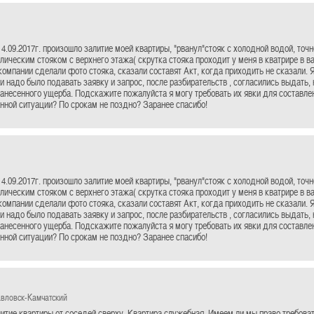
4.09.2017г. произошло залитие моей квартиры, "рванул"стояк с холодной водой, точ
лическим стояком с верхнего этажа( скрутка стояка проходит у меня в кватрире в ван
омпании сделали фото стояка, сказали составят Акт, когда приходить не сказали. 
ли надо было подавать заявку и запрос, после разбирательств , согласились выдать,
нанесенного ущерба. Подскажите пожалуйста я могу требовать их явки для составл
анной ситуации? По срокам не поздно? Заранее спасибо!
4.09.2017г. произошло залитие моей квартиры, "рванул"стояк с холодной водой, точ
лическим стояком с верхнего этажа( скрутка стояка проходит у меня в кватрире в ван
омпании сделали фото стояка, сказали составят Акт, когда приходить не сказали. 
ли надо было подавать заявку и запрос, после разбирательств , согласились выдать,
нанесенного ущерба. Подскажите пожалуйста я могу требовать их явки для составл
анной ситуации? По срокам не поздно? Заранее спасибо!
авловск-Камчатский
итие квартиры от соседей сверху. Квартира служебная. Имеем ли мы право требова