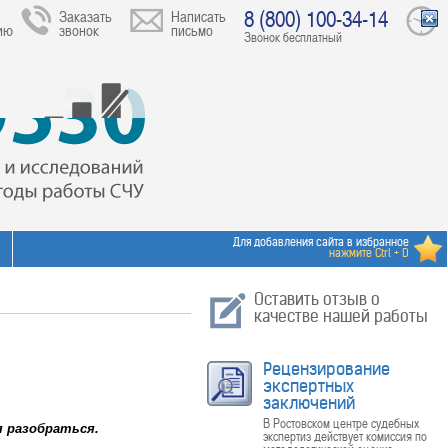
8 (800) 100-34-14
Заказать
Написать
ию
звонок
письмо
Звонок бесплатный
Для добавления сайта в избранное
нажмите Ctrl + D
Оставить отзыв о
качестве нашей работы
Рецензирование
экспертных
заключений
В Ростовском центре судебных
я разобраться.
экспертиз действует комиссия по