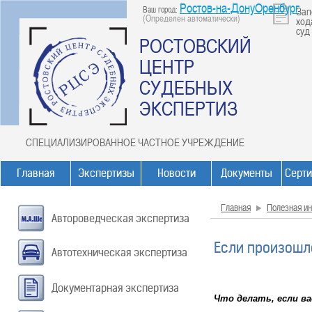
Ростов-на-ДонуОренбург
Ваш город:
Зап
(Определен автоматически)
ход
суд
РОСТОВСКИЙ
ЦЕНТР
СУДЕБНЫХ
ЭКСПЕРТИЗ
СПЕЦИАЛИЗИРОВАННОЕ ЧАСТНОЕ УЧРЕЖДЕНИЕ
Главная
Экспертизы
Новости
Документы
Серт
Главная
Полезная и
Автороведческая экспертиза
Если произошло
Автотехническая экспертиза
Документарная экспертиза
Что делать, если в