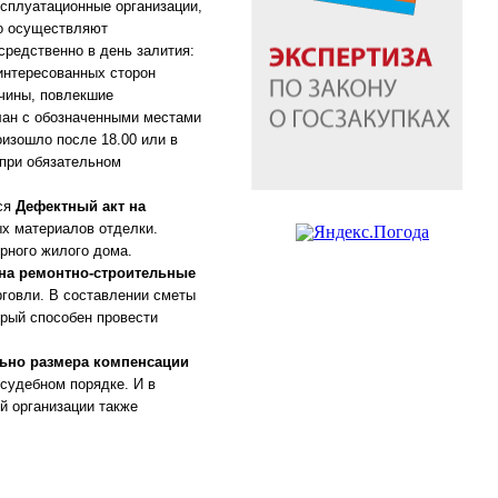
сплуатационные организации,
но осуществляют
средственно в день залития:
интересованных сторон
ичины, повлекшие
план с обозначенными местами
изошло после 18.00 или в
 при обязательном
тся
Дефектный акт на
х материалов отделки.
рного жилого дома.
на ремонтно-строительные
рговли. В составлении сметы
орый способен провести
льно размера компенсации
 судебном порядке. И в
й организации также