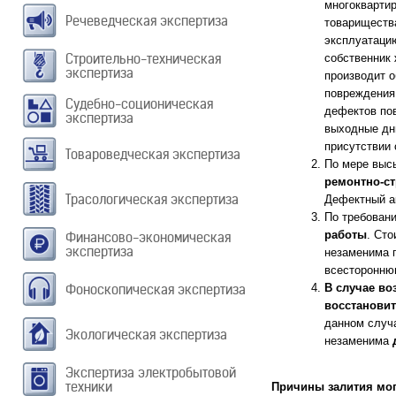
многокварти
Речеведческая экспертиза
товариществ
эксплуатаци
Строительно-техническая
собственник
экспертиза
производит 
повреждения,
Судебно-соционическая
дефектов по
экспертиза
выходные дн
присутствии 
Товароведческая экспертиза
По мере выс
ремонтно-с
Трасологическая экспертиза
Дефектный а
По требовани
работы
. Ст
Финансово-экономическая
экспертиза
незаменима п
всесторонню
Фоноскопическая экспертиза
В случае во
восстановит
данном случ
Экологическая экспертиза
незаменима
Экспертиза электробытовой
техники
Причины залития мо