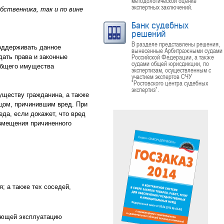
методологической оценке
экспертных заключений.
бственника, так и по вине
Банк судебных
решений
В разделе представлены решения,
оддерживать данное
вынесенные Арбитражными судами
Российской Федерации, а также
ать права и законные
судами общей юрисдикции, по
общего имущества
экспертизам, осуществленным с
участием экспертов СЧУ
"Ростовского центра судебных
экспертиз".
уществу гражданина, а также
цом, причинившим вред. При
да, если докажет, что вред
озмещения причиненного
; а также тех соседей,
ляющей эксплуатацию