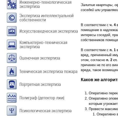
Инженерно-технологическая
Залитие квартиры, оф
экспертиза
соседей или управляю
Экспертиза интеллектуальной
собственности
В соответствии с
ч. 4
помещение в надлежащ
Искусствоведческая экспертиза
интересы соседей, пр
собственников помеще
Компьютерно-техническая
экспертиза
В соответствии с
п. 1
вред, причиненный им
Оценочная экспертиза
этом, согласно
п. 2 ст
причинен не по его ви
вреда, такое возмещен
Техническая экспертиза пожара
Каков же алгорит
Портретная экспертиза
Оперативно перек
Полиграф (детектор лжи)
Оперативно опове
которым угрожает
Провести максим
Психологическая экспертиза
Оперативно 