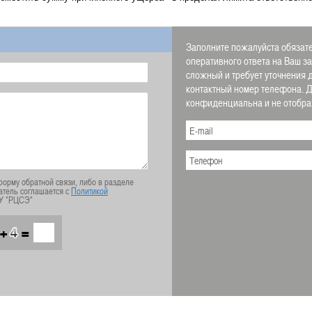
Заполните пожалуйста обязате
оперативного ответа на Ваш з
сложный и требует уточнения 
контактный номер телефона.
конфиденциальна и не отображ
орму обратной связи, либо в разделе
атель соглашается с
Политикой
У "РЦСЭ"
+
=