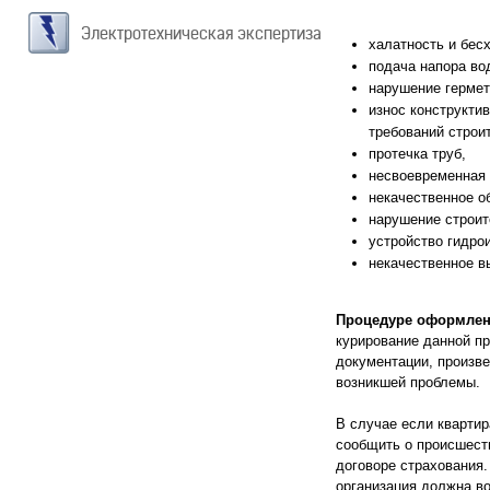
Электротехническая экспертиза
халатность и бес
подача напора во
нарушение гермет
износ конструкти
требований строи
протечка труб,
несвоевременная 
некачественное о
нарушение строит
устройство гидро
некачественное в
Процедуре оформлени
курирование данной п
документации, произве
возникшей проблемы.
В случае если квартир
сообщить о происшеств
договоре страхования
организация должна во