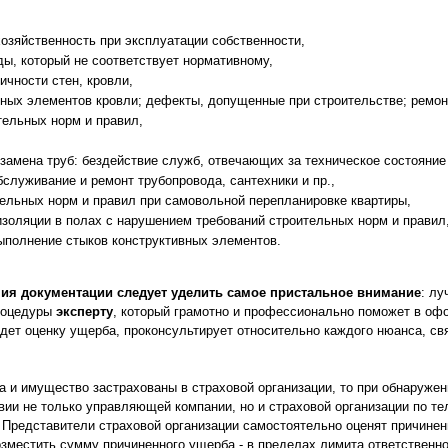
хозяйственность при эксплуатации собственности,
ды, который не соответствует нормативному,
ичности стен, кровли,
вных элементов кровли; дефекты, допущенные при строительстве; ремо
тельных норм и правил,
замена труб: бездействие служб, отвечающих за техническое состояние
бслуживание и ремонт трубопровода, сантехники и пр.,
ельных норм и правил при самовольной перепланировке квартиры,
изоляции в полах с нарушением требований строительных норм и правил
ыполнение стыков конструктивных элементов.
я документации следует уделить самое пристальное внимание
: лу
роцедуры
эксперту
, который грамотно и профессионально поможет в оф
дет оценку ущерба, проконсультирует относительно каждого нюанса, св
а и имущество застрахованы в страховой организации, то при обнаруже
ии не только управляющей компании, но и страховой организации по те
. Представители страховой организации самостоятельно оценят причине
зместить сумму причиненного ущерба - в пределах лимита ответственно