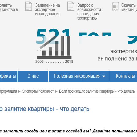
олнить
Заявление на
Запрос о
Скачать
атайство в
экспертное
возможности
квитанц
исследование
проведения
экспертизы
ификаты
О нас
Полезная информация
Контакты
нформация
Эксперты поясняют
Если произошло залитие квартиры - что делать
 залитие квартиры - что делать
ас затопили соседи или топите соседей вы? Давайте попытаемс