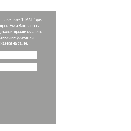
льное поле "E-MAIL" для
апрос. Если Ваш вопрос
деталей, просим оставить
 Данная информация
ается на сайте.