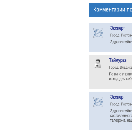
Комментарии по
Эксперт
Город: Ростов
Здравствуйте
Таймураз
Город: Владик
По вине управ
исход для себ
Эксперт
Город: Ростов
Здравствуйте 
составленного
телефона, на