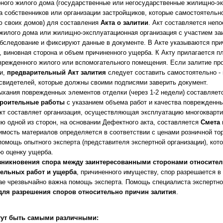
рного жилого дома (государственные или негосударственные жилищно-эк
а собственников или организации застройщиков, которые самостоятель
ю своих домов) для составления
Акта о залитии
. Акт составляется непо
 жилого дома или жилищно-эксплуатационная организация с участием за
обследование и фиксируют данные в документе. В Акте указываются пр
 виновная сторона и объем причиненного ущерба. К Акту прилагается 
врежденного жилого или вспомогательного помещения. Если залитие про
и,
предварительный Акт залития
следует составить самостоятельно -
свидетелей, которые должны своими подписями заверить документ.
ыхания поврежденных элементов отделки (через 1-2 недели) составляе
троительные работы
с указанием объема работ и качества поврежденны
кт составляет организация, осуществляющая эксплуатацию многокварти
ю одной из сторон, на основании Дефектного акта, составляется
Смета 
оимость материалов определяется в соответствии с ценами розничной то
омощь опытного эксперта (представителя экспертной организации), кот
ю оценку ущерба.
зникновения спора между заинтересованными сторонами относите
ельных работ и ущерба
, причиненного имуществу, спор разрешается в
ае чрезвычайно важна помощь эксперта. Помощь специалиста экспертно
для разрешения споров относительно
причин залития
.
гут быть самыми различными: