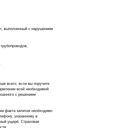
нт, выполненный с нарушением
 трубопроводов,
,
чше всего, если вы поручите
ормлении всей необходимой
язанного с решением
нии факта залития необходимо
лефону, указанному в
нный ущерб. Страховая
сти.