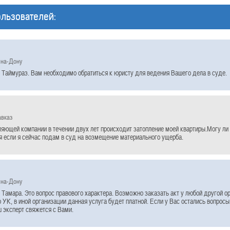
льзователей:
-на-Дону
 Таймураз. Вам необходимо обратиться к юристу для ведения Вашего дела в суде.
авказ
ляющей компании в течении двух лет происходит затопление моей квартиры.Могу ли
я если я сейчас подам в суд на возмещение материального ущерба.
-на-Дону
Тамара. Это вопрос правового характера. Возможно заказать акт у любой другой орг
 УК, в иной организации данная услуга будет платной. Если у Вас остались вопросы
ш эксперт свяжется с Вами.