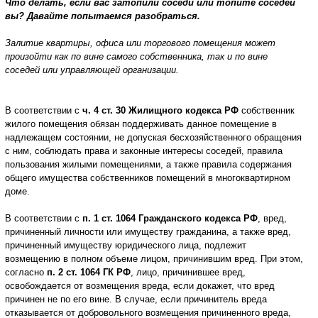
Что делать, если вас затопили соседи или топите соседей
вы? Давайте попытаемся разобраться.
Залитие квартиры, офиса или торгового помещения может
произойти как по вине самого собственника, так и по вине
соседей или управляющей организации.
В соответствии с
ч. 4 ст. 30 Жилищного кодекса РФ
собственник
жилого помещения обязан поддерживать данное помещение в
надлежащем состоянии, не допуская бесхозяйственного обращения
с ним, соблюдать права и законные интересы соседей, правила
пользования жилыми помещениями, а также правила содержания
общего имущества собственников помещений в многоквартирном
доме.
В соответствии с
п. 1 ст. 1064 Гражданского кодекса РФ
, вред,
причиненный личности или имуществу гражданина, а также вред,
причиненный имуществу юридического лица, подлежит
возмещению в полном объеме лицом, причинившим вред. При этом,
согласно
п. 2 ст. 1064 ГК РФ
, лицо, причинившее вред,
освобождается от возмещения вреда, если докажет, что вред
причинен не по его вине. В случае, если причинитель вреда
отказывается от добровольного возмещения причиненного вреда,