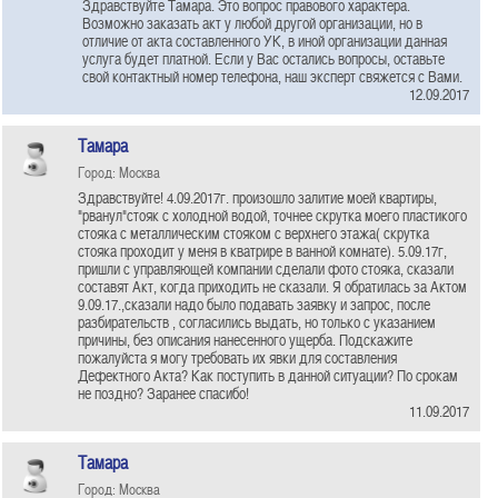
Здравствуйте Тамара. Это вопрос правового характера.
Возможно заказать акт у любой другой организации, но в
отличие от акта составленного УК, в иной организации данная
услуга будет платной. Если у Вас остались вопросы, оставьте
свой контактный номер телефона, наш эксперт свяжется с Вами.
12.09.2017
Тамара
Город: Москва
Здравствуйте! 4.09.2017г. произошло залитие моей квартиры,
"рванул"стояк с холодной водой, точнее скрутка моего пластикого
стояка с металлическим стояком с верхнего этажа( скрутка
стояка проходит у меня в кватрире в ванной комнате). 5.09.17г,
пришли с управляющей компании сделали фото стояка, сказали
составят Акт, когда приходить не сказали. Я обратилась за Актом
9.09.17.,сказали надо было подавать заявку и запрос, после
разбирательств , согласились выдать, но только с указанием
причины, без описания нанесенного ущерба. Подскажите
пожалуйста я могу требовать их явки для составления
Дефектного Акта? Как поступить в данной ситуации? По срокам
не поздно? Заранее спасибо!
11.09.2017
Тамара
Город: Москва