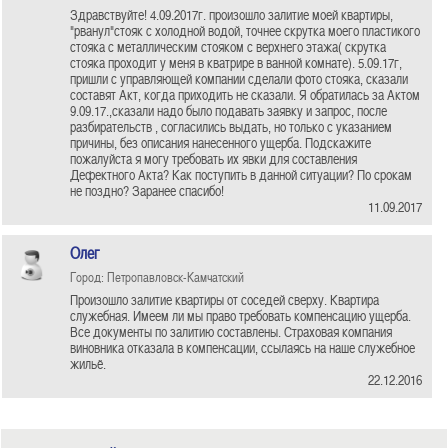
Здравствуйте! 4.09.2017г. произошло залитие моей квартиры,
"рванул"стояк с холодной водой, точнее скрутка моего пластикого
стояка с металлическим стояком с верхнего этажа( скрутка
стояка проходит у меня в кватрире в ванной комнате). 5.09.17г,
пришли с управляющей компании сделали фото стояка, сказали
составят Акт, когда приходить не сказали. Я обратилась за Актом
9.09.17.,сказали надо было подавать заявку и запрос, после
разбирательств , согласились выдать, но только с указанием
причины, без описания нанесенного ущерба. Подскажите
пожалуйста я могу требовать их явки для составления
Дефектного Акта? Как поступить в данной ситуации? По срокам
не поздно? Заранее спасибо!
11.09.2017
Олег
Город: Петропавловск-Камчатский
Произошло залитие квартиры от соседей сверху. Квартира
служебная. Имеем ли мы право требовать компенсацию ущерба.
Все документы по залитию составлены. Страховая компания
виновника отказала в компенсации, ссылаясь на наше служебное
жильё.
22.12.2016