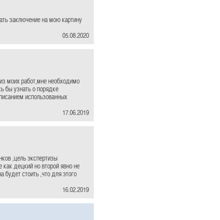
ать заключение на мою картину
05.08.2020
 из моих работ,мне необходимо
сь бы узнать о порядке
описанием использованных
17.06.2019
нков ,цель экспертизы
е как децкий но второй явно не
 будет стоить ,что для этого
16.02.2019