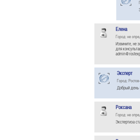
Елена
Город: не опр
Извините, не 
для консультац
admin@rostexpe
Эксперт
Город: Ростов
Добрый день 
Роксана
Город: не опр
Экспертиза ст