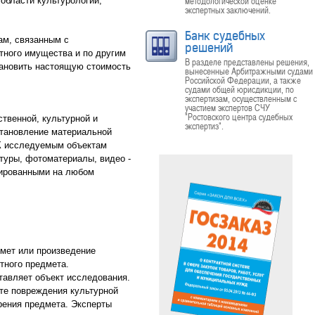
методологической оценке
области культурологии,
экспертных заключений.
Банк судебных
ам, связанным с
решений
тного имущества и по другим
В разделе представлены решения,
тановить настоящую стоимость
вынесенные Арбитражными судами
Российской Федерации, а также
судами общей юрисдикции, по
экспертизам, осуществленным с
участием экспертов СЧУ
"Ростовского центра судебных
твенной, культурной и
экспертиз".
Установление материальной
 К исследуемым объектам
туры, фотоматериалы, видео -
сированными на любом
дмет или произведение
етного предмета.
тавляет объект исследования.
ате повреждения культурной
арения предмета. Эксперты