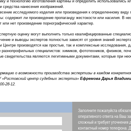
ику и технологию изготовления картины и определить использовались ил
и средства нанесения изображений.
есение исследуемого изделия или произведения к определенному виду 
сы: содержит ли произведение пропаганду жестокости или насилия. В н
т или нет произведение порнографический характер.
пертную оценку могут выполнить только квалифицированные специали
чение и выводы экспертов полностью зависят от уровня знаний эксперт
м Центре производятся как простые, так и комплексные исследования, 
 разнопрофильных специалистов: химиков, фототехников, физиков, поче
е свидетельства являются легитимными документами, которые при не
ормацию о возможности производства экспертизы в каждом конкретно
 «Ростовский центр судебных экспертиз»
Ефремова Дарья Владими
00-28-12.
Заполните пожалуйста обязате
оперативного ответа на Ваш з
сложный и требует уточнения 
контактный номер телефона.