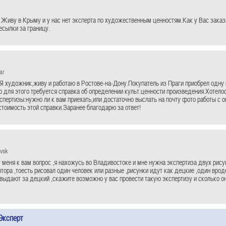
 Живу в Крыму и у нас нет эксперта по художественным ценностям.Как у Вас заказ
есылки за границу.
ar
Я художник,живу и работаю в Ростове-на-Дону.Покупатель из Праги приобрел одну
но для этого требуется справка об определении культ.ценности произведения.Хотело
спертизы:нужно ли к вам приехать,или достаточно выслать на почту фото работы с 
стоимость этой справки.Заранее благодарю за ответ!
vsk
 меня к вам вопрос ,я нахожусь во Владивостоке и мне нужна экспертиза двух рису
тора ,тоесть рисовал один человек или разные ,рисунки идут как децкие ,один врод
 выдают за децкий ,скажите возможно у вас провести такую экспертизу и сколько она
Эксперт