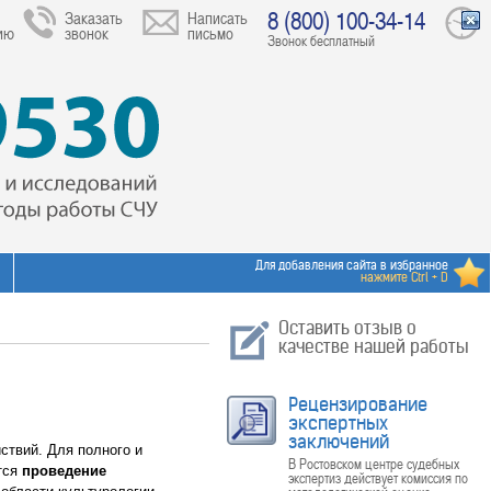
8 (800) 100-34-14
Заказать
Написать
ию
звонок
письмо
Звонок бесплатный
Для добавления сайта в избранное
нажмите Ctrl + D
Оставить отзыв о
качестве нашей работы
Рецензирование
экспертных
заключений
ствий. Для полного и
В Ростовском центре судебных
тся
проведение
экспертиз действует комиссия по