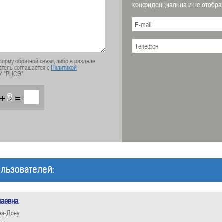
конфиденциальна и не отображ
орму обратной связи, либо в разделе
атель соглашается с
Политикой
У "РЦСЭ"
+
=
льзователей:
лаевна
на-Дону