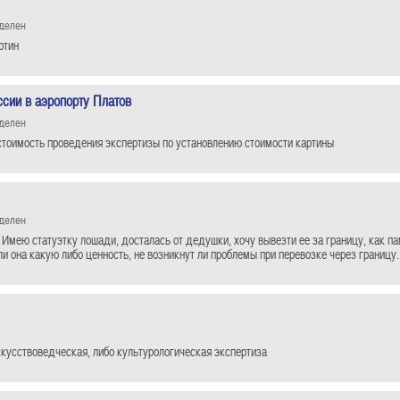
еделен
ртин
ии в аэропорту Платов
еделен
стоимость проведения экспертизы по установлению стоимости картины
еделен
 Имею статуэтку лошади, досталась от дедушки, хочу вывезти ее за границу, как па
ли она какую либо ценность, не возникнут ли проблемы при перевозке через границу.
кусствоведческая, либо культурологическая экспертиза