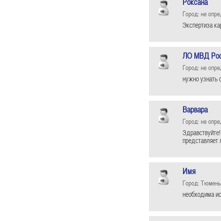
Роксана
Город: не опр
Экспертиза ка
ЛО МВД Росс
Город: не опр
нужно узнать 
Варвара
Город: не опр
Здравствуйте!
представляет 
Имя
Город: Тюмень
необходима ис