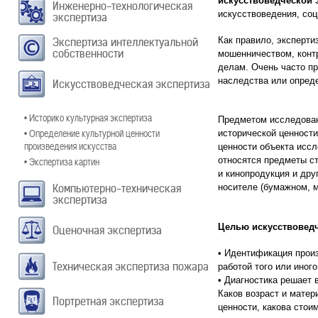
искусствоведческой 
Инженерно-технологическая
искусствоведения, соц
экспертиза
Как правило, эксперти
Экспертиза интеллектуальной
собственности
мошенничеством, конт
делам. Очень часто п
наследства или опреде
Искусствоведческая экспертиза
• Историко культурная экспертиза
Предметом исследован
• Определение культурной ценности
исторической ценности
произведения искусства
ценности объекта исс
• Экспертиза картин
относятся предметы ст
и кинопродукция и др
Компьютерно-техническая
носителе (бумажном, м
экспертиза
Целью искусствоведч
Оценочная экспертиза
• Идентификация произ
Техническая экспертиза пожара
работой того или иног
• Диагностика решает 
Каков возраст и матер
Портретная экспертиза
ценности, какова стои