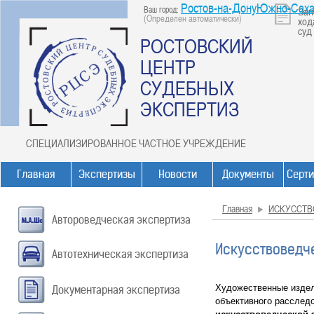
Ростов-на-ДонуЮжно-Саха
Ваш город:
Зап
(Определен автоматически)
ход
суд
РОСТОВСКИЙ
ЦЕНТР
СУДЕБНЫХ
ЭКСПЕРТИЗ
СПЕЦИАЛИЗИРОВАННОЕ ЧАСТНОЕ УЧРЕЖДЕНИЕ
Главная
Экспертизы
Новости
Документы
Серт
Главная
ИСКУССТВ
Автороведческая экспертиза
Искусствоведч
Автотехническая экспертиза
Художественные издел
Документарная экспертиза
объективного расслед