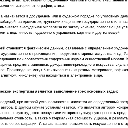
экспертизы
, требующей определенных навыков и специальных знаний в 
иологии, истории, этнографии, этики.
за назначается в досудебном или в судебном порядке по уголовным дел
рабандой, вандализмом, крупными хищениями государственного или час
рименяется внесудебная экспертиза по заказу клиента, позволяющая ус
лить подлинность подаренного украшения, картины и других вещей.
ий становятся фактические данные, связанные с определением художес
 художественного произведения, предметов старины, искусства и т.д. 
ледования или соответствия содержания нормам общественной морали.
арины, предметы живописи, декоративно-прикладного искусства, скульп
угое. Произведения могут быть выполнены из разных материалов, зафик
агнитном, киноленте) или находиться в электронном виде.
еской экспертизы является выполнение трех основных задач:
ведений, при которой устанавливается: является ли определенный пре
о автора. В другом случае устанавливается, кто является автором конкр
вопрос, какую художественную или историко-культурную ценность предс
иальная стоимость, а также материальная стоимость ущерба, в результ
мость ее реставрации. Устанавливается возможность искусственного ст