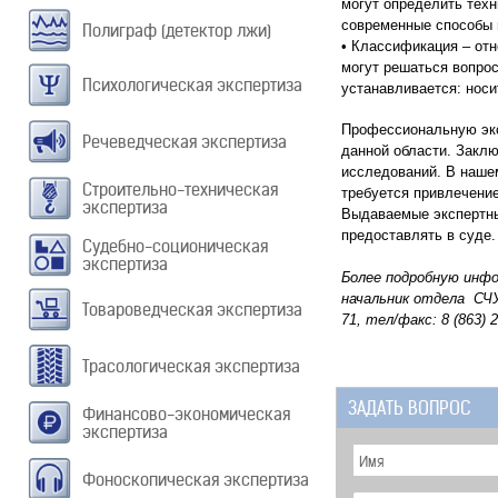
могут определить техн
современные способы 
Полиграф (детектор лжи)
• Классификация – отн
могут решаться вопро
Психологическая экспертиза
устанавливается: носи
Профессиональную экс
Речеведческая экспертиза
данной области. Заклю
исследований. В наше
Строительно-техническая
требуется привлечение
экспертиза
Выдаваемые экспертны
предоставлять в суде.
Судебно-соционическая
экспертиза
Более подробную инф
начальник отдела
СЧУ
Товароведческая экспертиза
71, тел/факс: 8 (863) 2
Трасологическая экспертиза
ЗАДАТЬ ВОПРОС
Финансово-экономическая
экспертиза
Фоноскопическая экспертиза