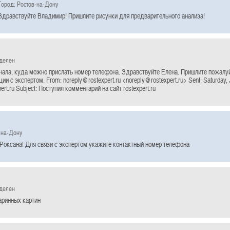
Город: Ростов-на-Дону
Здравствуйте Владимир! Пришлите рисунки для предварительного анализа!
еделен
знала, куда можно прислать номер телефона. Здравствуйте Елена. Пришлите пожалу
ии с экспертом. From: noreply@rostexpert.ru <noreply@rostexpert.ru> Sent: Saturday, 
rt.ru Subject: Поступил комментарий на сайт rostexpert.ru
-на-Дону
Роксана! Для связи с экспертом укажите контактный номер телефона
еделен
аринных картин