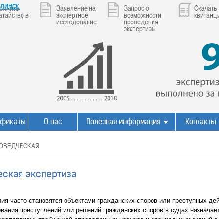
линск
олнить
Заявление на
Запрос о
Скачать
атайство в
экспертное
возможности
квитанц
исследование
проведения
экспертизы
ификаты
О нас
Полезная информация
Контакты
ОВЕДЧЕСКАЯ
еская экспертиза
ия часто становятся объектами гражданских споров или преступных дей
ования преступлений или решений гражданских споров в судах назначае