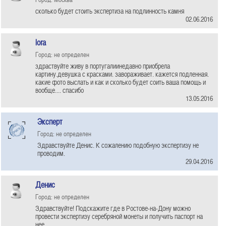
сколько будет стоить экспертиза на подлинность камня
02.06.2016
lora
Город: не определен
здраствуйте живу в португалиинедавно приобрела
картину.девушка с красками. завораживает. кажется подленная.
какие фото выслать и как и сколько будет соить ваша помощь и
вообще.... спасибо
13.05.2016
Эксперт
Город: не определен
Здравствуйте Денис. К сожалению подобную экспертизу не
проводим.
29.04.2016
Денис
Город: не определен
Здравствуйте! Подскажите где в Ростове-на-Дону можно
провести экспертизу серебряной монеты и получить паспорт на
нее