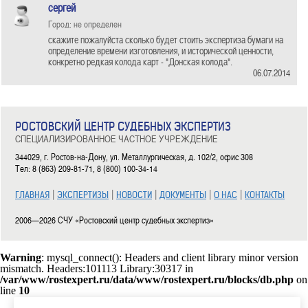
сергей
Город: не определен
скажите пожалуйста сколько будет стоить экспертиза бумаги на
определение времени изготовления, и исторической ценности,
конкретно редкая колода карт - "Донская колода".
06.07.2014
РОСТОВСКИЙ ЦЕНТР СУДЕБНЫХ ЭКСПЕРТИЗ
СПЕЦИАЛИЗИРОВАННОЕ ЧАСТНОЕ УЧРЕЖДЕНИЕ
344029, г. Ростов-на-Дону, ул. Металлургическая, д. 102/2, офис 308
Тел: 8 (863) 209-81-71, 8 (800) 100-34-14
|
|
|
|
|
ГЛАВНАЯ
ЭКСПЕРТИЗЫ
НОВОСТИ
ДОКУМЕНТЫ
О НАС
КОНТАКТЫ
2006—2026 СЧУ «Ростовский центр судебных экспертиз»
Warning
: mysql_connect(): Headers and client library minor version
mismatch. Headers:101113 Library:30317 in
/var/www/rostexpert.ru/data/www/rostexpert.ru/blocks/db.php
on
line
10