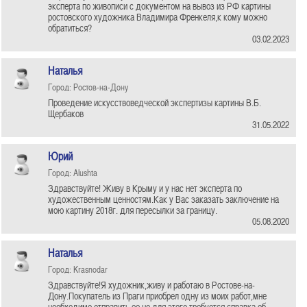
эксперта по живописи с документом на вывоз из РФ картины
ростовского художника Владимира Френкеля,к кому можно
обратиться?
03.02.2023
Наталья
Город: Ростов-на-Дону
Проведение искусствоведческой экспертизы картины В.Б.
Щербаков
31.05.2022
Юрий
Город: Alushta
Здравствуйте! Живу в Крыму и у нас нет эксперта по
художественным ценностям.Как у Вас заказать заключение на
мою картину 2018г. для пересылки за границу.
05.08.2020
Наталья
Город: Krasnodar
Здравствуйте!Я художник,живу и работаю в Ростове-на-
Дону.Покупатель из Праги приобрел одну из моих работ,мне
необходимо отправить ее,но для этого требуется справка об