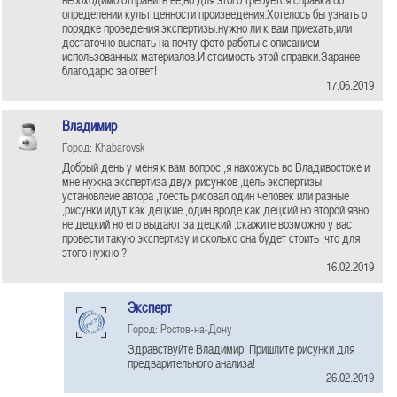
определении культ.ценности произведения.Хотелось бы узнать о
порядке проведения экспертизы:нужно ли к вам приехать,или
достаточно выслать на почту фото работы с описанием
использованных материалов.И стоимость этой справки.Заранее
благодарю за ответ!
17.06.2019
Владимир
Город: Khabarovsk
Добрый день у меня к вам вопрос ,я нахожусь во Владивостоке и
мне нужна экспертиза двух рисунков ,цель экспертизы
установлеие автора ,тоесть рисовал один человек или разные
,рисунки идут как децкие ,один вроде как децкий но второй явно
не децкий но его выдают за децкий ,скажите возможно у вас
провести такую экспертизу и сколько она будет стоить ,что для
этого нужно ?
16.02.2019
Эксперт
Город: Ростов-на-Дону
Здравствуйте Владимир! Пришлите рисунки для
предварительного анализа!
26.02.2019