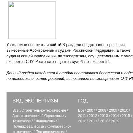
Уважаемые посетители сайта! В разделе представлены решения,
вынесенные Арбитражными судами Российской Федерации, а также
судами общей юрисдикции, по экспертизам, осуществленным с учас
экспертов СЧУ 'Ростовского центра судебных экспертиз'.
Данный раздел находится в стадии постоянного дополнения и сод
не полное количество решений, вынесенных по экспертизам СЧУ Р
ВИД ЭКСПЕРТИЗЫ
ГОД
Все
\
Строительно-технические
\
Все
\
2007
\
2008
\
2009
\
2010
\
Автотехнические
\
Оценочные
\
2011
\
2012
\
2013
\
2014
\
2015
\
Технические
\
Финансовые
\
2016
\
2017
\
2018
\
2019
Почерковедческие
\
Компьютерно-
технические
\
Товароведческие
\