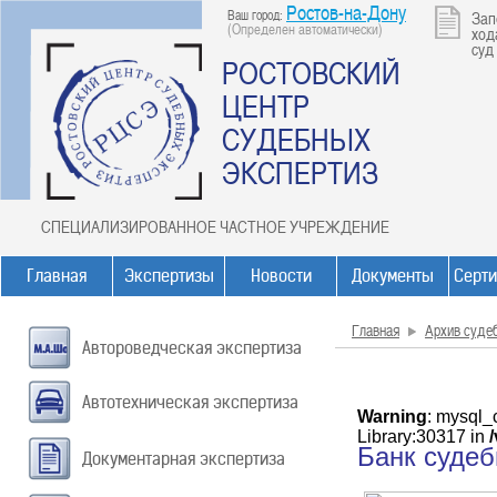
Ростов-на-Дону
Ваш город:
Зап
(Определен автоматически)
ход
суд
РОСТОВСКИЙ
ЦЕНТР
СУДЕБНЫХ
ЭКСПЕРТИЗ
СПЕЦИАЛИЗИРОВАННОЕ ЧАСТНОЕ УЧРЕЖДЕНИЕ
Главная
Экспертизы
Новости
Документы
Серт
Главная
Архив суде
Автороведческая экспертиза
Автотехническая экспертиза
Warning
: mysql_
Library:30317 in
Банк суде
Документарная экспертиза