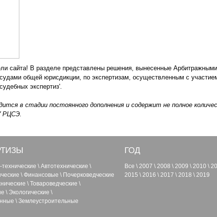
ли сайта! В разделе представлены решения, вынесенные Арбитражными
 судами общей юрисдикции, по экспертизам, осуществленным с участие
 судебных экспертиз'.
дится в стадии постоянного дополнения и содержит не полное колич
У РЦСЭ.
РТИЗЫ
ГОД
-технические
\
Автотехнические
\
Все
\
2007
\
2008
\
2009
\
2010
\
2
ические
\
Финансовые
\
Почерковедческие
2015
\
2016
\
2017
\
2018
\
2019
нические
\
Товароведческие
\
ие
\
Экологические
\
енные
\
Землеустроительные