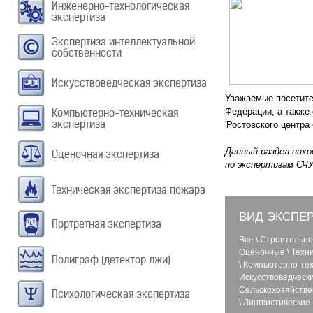
Инженерно-технологическая
экспертиза
Экспертиза интеллектуальной
собственности
Искусствоведческая экспертиза
Уважаемые посетите
Компьютерно-техническая
Федерации, а также
экспертиза
'Ростовского центра
Данный раздел нахо
Оценочная экспертиза
по экспертизам СЧ
Техническая экспертиза пожара
ВИД ЭКСПЕ
Портретная экспертиза
Все
\
Строительно
Оценочные
\
Техн
Полиграф (детектор лжи)
\
Компьютерно-тех
Искусствоведческ
Сельскохозяйств
Психологическая экспертиза
\
Лингвистические