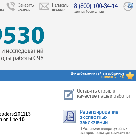
8 (800) 100-34-14
Заказать
Написать
ию
звонок
письмо
Звонок бесплатный
Для добавления сайта в избранное
нажмите Ctrl + D
Оставить отзыв о
качестве нашей работы
Рецензирование
Headers:101113
экспертных
p
on line
10
заключений
В Ростовском центре судебных
экспертиз действует комиссия по