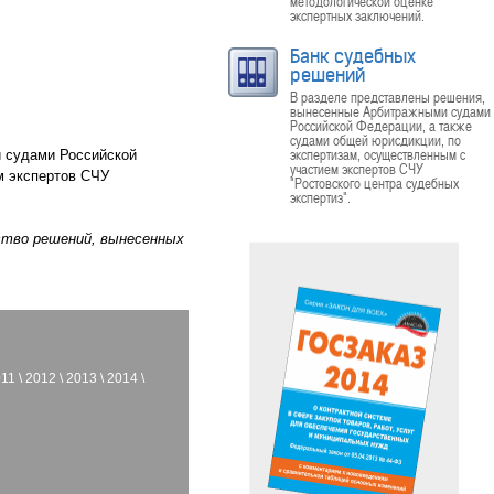
методологической оценке
экспертных заключений.
Банк судебных
решений
В разделе представлены решения,
вынесенные Арбитражными судами
Российской Федерации, а также
судами общей юрисдикции, по
экспертизам, осуществленным с
 судами Российской
участием экспертов СЧУ
м экспертов СЧУ
"Ростовского центра судебных
экспертиз".
ество решений, вынесенных
011
\
2012
\
2013
\
2014
\