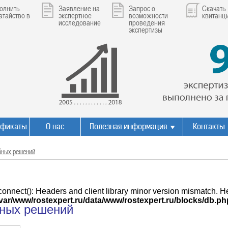
олнить
Заявление на
Запрос о
Скачать
атайство в
экспертное
возможности
квитанц
исследование
проведения
экспертизы
ификаты
О нас
Полезная информация
Контакты
бных решений
connect(): Headers and client library minor version mismatch. 
/var/www/rostexpert.ru/data/www/rostexpert.ru/blocks/db.ph
бных решений