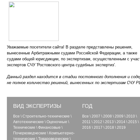
Уважаемые посетители сайта! В разделе представлены решения,
вынесенные Арбитражными судами Российской Федерации, а также
судами общей юрисдикции, по экспертизам, осуществленным с учас
экспертов СЧУ 'Ростовского центра судебных экспертиз'.
Данный раздел находится в стадии постоянного дополнения и сод
не полное количество решений, вынесенных по экспертизам СЧУ Р
ВИД ЭКСПЕРТИЗЫ
ГОД
Все
\
Строительно-технические
\
Все
\
2007
\
2008
\
2009
\
2010
\
Автотехнические
\
Оценочные
\
2011
\
2012
\
2013
\
2014
\
2015
\
Технические
\
Финансовые
\
2016
\
2017
\
2018
\
2019
Почерковедческие
\
Компьютерно-
технические
\
Товароведческие
\