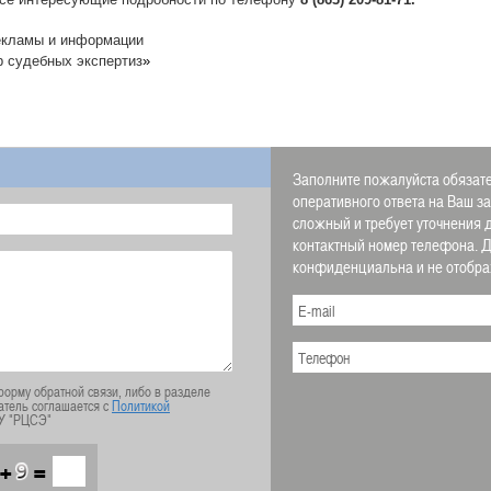
екламы и информации
р судебных экспертиз
»
Заполните пожалуйста обязате
оперативного ответа на Ваш з
сложный и требует уточнения 
контактный номер телефона.
конфиденциальна и не отображ
орму обратной связи, либо в разделе
атель соглашается с
Политикой
У "РЦСЭ"
+
=