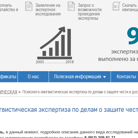
олнить
Заявление на
Запрос о
Скачать
атайство в
экспертное
возможности
квитанц
исследование
проведения
экспертизы
ификаты
О нас
Полезная информация
Контакты
ИЧЕСКАЯ
Психолого-лингвистическая экспертиза по делам о защите чести и до
вистическая экспертиза по делам о защите чест
ль,
в данный момент, подробное описание данного вида исследований на
все интересующие подробности по телефону
8 (863) 209-81-71.