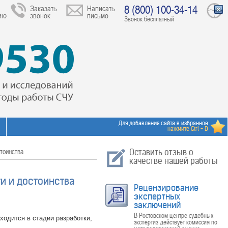
8 (800) 100-34-14
Заказать
Написать
ию
звонок
письмо
Звонок бесплатный
Для добавления сайта в избранное
нажмите Ctrl + D
стоинства
Оставить отзыв о
качестве нашей работы
и и достоинства
Рецензирование
экспертных
заключений
В Ростовском центре судебных
ходится в стадии разработки,
экспертиз действует комиссия по