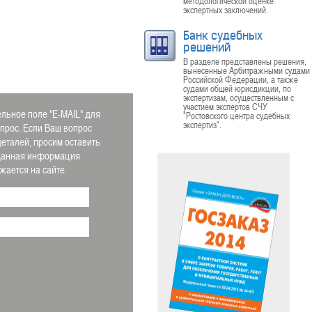
методологической оценке
экспертных заключений.
Банк судебных
решений
В разделе представлены решения,
вынесенные Арбитражными судами
Российской Федерации, а также
судами общей юрисдикции, по
экспертизам, осуществленным с
участием экспертов СЧУ
льное поле "E-MAIL" для
"Ростовского центра судебных
экспертиз".
апрос. Если Ваш вопрос
деталей, просим оставить
 Данная информация
ается на сайте.