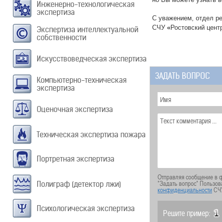
Инженерно-технологическая
экспертиза
С уважением, отдел р
СЧУ
«
Ростовский цент
Экспертиза интеллектуальной
собственности
Искусствоведческая экспертиза
ЗАДАТЬ ВОПРОС
Компьютерно-техническая
экспертиза
Оценочная экспертиза
Техническая экспертиза пожара
Портретная экспертиза
Отправляя сообщение в ф
"Задать вопрос" Пользов
Полиграф (детектор лжи)
конфиденциальности
СЧ
Психологическая экспертиза
Решите пример: