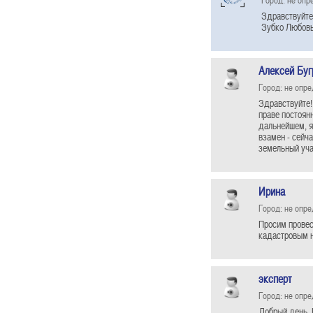
Здравствуйте,
Зубко Любов
Алексей Буг
Город: не опр
Здравствуйте!
праве постоян
дальнейшем, я
взамен - сейч
земельный уча
Ирина
Город: не опр
Просим провес
кадастровым но
эксперт
Город: не опр
Добрый день, 