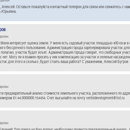
 Алексей. Оставьте пожалуйста контактный телефон для связи или свяжитесь с нами
ь Юрьевна.
ров
еделен
 Меня интересует оценка земли. У меня есть садовый участок площадью 400 кв.м в
ного бессрочного пользования. Администрация города зарезервировала участок дл
 полагаю, участок будет изъят. Администрация города говорит, что свободных учас
ас нет. Могу ли я взамен просить у них компенсацию за участок и зеленые насажде
сток для этого и сколько ,будет стоить ваша работа? С уважением, Алексей Бугров
еделен
ти предварительный анализ стоимости земельного участка, расположенного по адре
мером 61:44:0000000:154454. Счет высылайте на почту vertoldevelopment@list.ru
еделен
Евгений! Для ответа на Ваш вопрос необходимо провести предварительный анализ .