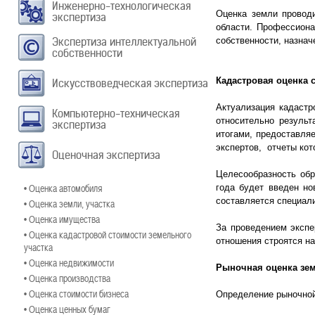
Инженерно-технологическая
Оценка земли провод
экспертиза
области. Профессион
Экспертиза интеллектуальной
собственности, назнач
собственности
Кадастровая оценка 
Искусствоведческая экспертиза
Актуализация кадастр
Компьютерно-техническая
относительно результ
экспертиза
итогами, предоставляе
экспертов, отчеты кот
Оценочная экспертиза
Целесообразность обр
• Оценка автомобиля
года будет введен но
составляется специал
• Оценка земли, участка
• Оценка имущества
За проведением экспе
• Оценка кадастровой стоимости земельного
отношения строятся на
участка
• Оценка недвижимости
Рыночная оценка зе
• Оценка производства
• Оценка стоимости бизнеса
Определение рыночной
• Оценка ценных бумаг