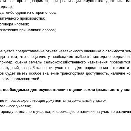
ли на торгах (например, при реализации имущества должника ил
адела);
а, либо одной из сторон спора;
нительного производства;
оговора ипотеки;
обложения при наличии споров;
ребуется предоставление отчета независимого оценщика о стоимости зе
ида в том, что специалисту необходимо выбирать методы определения
апример, оценка земель сельскохозяйственного назначения проводитс
асаждений, разработанности участка. Для определения стоимости
в будет иметь особое значение транспортная доступность, наличие ко
 землепользователей.
, необходимых для осуществления оценки земли (земельного участк
е и правозакрепляющие документы на земельный участок;
мельного участка;
и аренду земельного участка; информацию о наличии на участке различн