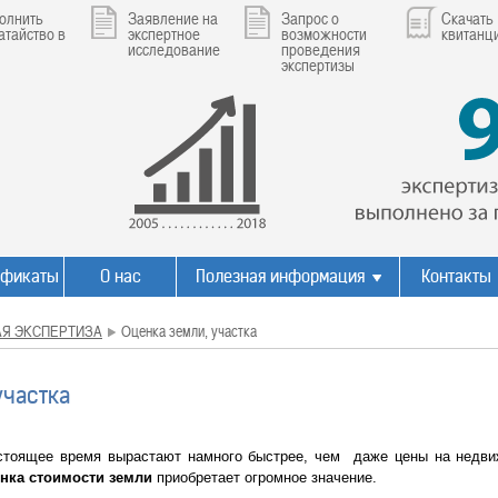
олнить
Заявление на
Запрос о
Скачать
атайство в
экспертное
возможности
квитанц
исследование
проведения
экспертизы
ификаты
О нас
Полезная информация
Контакты
Я ЭКСПЕРТИЗА
Оценка земли, участка
участка
стоящее время вырастают намного быстрее, чем даже цены на недви
нка стоимости земли
приобретает огромное значение.