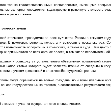
ится только квалифицированными специалистами, имеющими специаль
альные эксперты определяют кадастровую и рыночную стоимость уча
ения и расположения.
стоимости земли
овой стоимости, проводимая во всех субъектах России в текущем год
атов. В некоторых регионах показатели возросли в несколько раз. С
тся возможность оспорить их в комиссиях, а также в суде. Наш центр 
орых принимаются во всех органах власти, в том числе исполнительной 
ащения к оценщику за установлением объективных показателей стоим
вый налог, ставка которого будет зависеть именно от сведений в гос
истами с учетом требований и сложившейся судебной практики.
ртизы могут обращаться не только граждане, но и муниципальные орг
 основе государственных контрактов, в соответствии с результатами от
мли
 стоимости участка осуществляется специалистами: