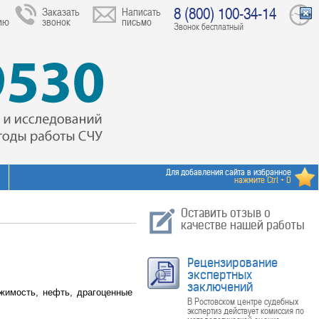
8 (800) 100-34-14
Заказать
Написать
ию
звонок
письмо
Звонок бесплатный
Для добавления сайта в избранное
нажмите Ctrl + D
Оставить отзыв о
качестве нашей работы
Рецензирование
экспертных
заключений
жимость, нефть, драгоценные
В Ростовском центре судебных
экспертиз действует комиссия по