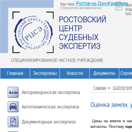
Ростов-на-ДонуКемерово
Ваш город:
Зап
(Определен автоматически)
ход
суд
РОСТОВСКИЙ
ЦЕНТР
СУДЕБНЫХ
ЭКСПЕРТИЗ
СПЕЦИАЛИЗИРОВАННОЕ ЧАСТНОЕ УЧРЕЖДЕНИЕ
Главная
Экспертизы
Новости
Документы
Серт
Главная
ОЦЕНОЧНА
Автороведческая экспертиза
Оценка земли, 
Автотехническая экспертиза
Цены на землю в на
Документарная экспертиза
металлы. Поэтому
оце