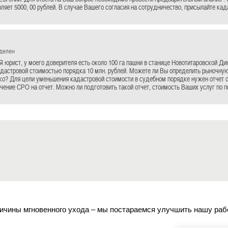
вляет 5000, 00 рублей. В случае Вашего согласия на сотрудничество, присылайте ка
еделен
Я юрист, у моего доверителя есть около 100 га пашни в станице Новотитаровской Д
адастровой стоимостью порядка 10 млн. рублей. Можете ли Вы определить рыночную
ько? Для цели уменьшения кадастровой стоимости в судебном порядке нужен отчет 
чение СРО на отчет. Можно ли подготовить такой отчет, стоимость Ваших услуг по п
ичины мгновенного ухода – мы постараемся улучшить нашу раб