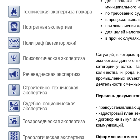
для продажи зем
муниципального н
Техническая экспертиза пожара
по требованию суд
в процессе испол
при заключении д
Портретная экспертиза
для целей налого
в прочих случаях.
Полиграф (детектор лжи)
Ситуаций, в которых т
Психологическая экспертиза
экспертизы данного в
категории участка. Н
количества и рода н
Речеведческая экспертиза
промышленных объекто
деятельности смежных
Строительно-техническая
экспертиза
Перечень документов
Судебно-соционическая
-
правоустанавливающи
экспертиза
- кадастровый план зе
- договор на выкуп ил
Товароведческая экспертиза
коммуникаций.
Трасологическая экспертиза
Оформление отчета