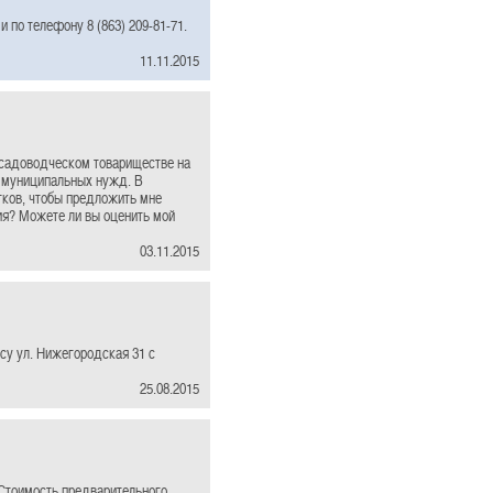
 по телефону 8 (863) 209-81-71.
11.11.2015
 садоводческом товариществе на
я муниципальных нужд. В
тков, чтобы предложить мне
ния? Можете ли вы оценить мой
03.11.2015
су ул. Нижегородская 31 с
25.08.2015
 Стоимость предварительного