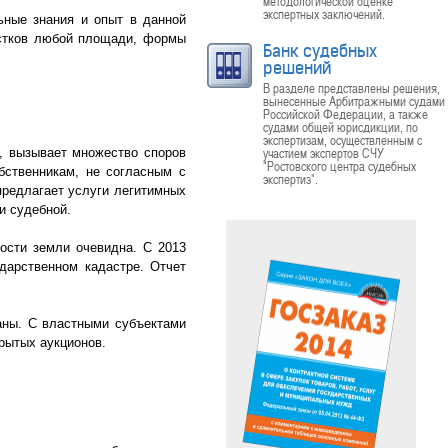
методологической оценке
экспертных заключений.
ные знания и опыт в данной
стков любой площади, формы
Банк судебных
решений
В разделе представлены решения,
вынесенные Арбитражными судами
Российской Федерации, а также
судами общей юрисдикции, по
экспертизам, осуществленным с
участием экспертов СЧУ
у, вызывает множество споров
"Ростовского центра судебных
обственникам, не согласным с
экспертиз".
предлагает услуги легитимных
и судебной.
ости земли очевидна. С 2013
ударственном кадастре. Отчет
аны. С властными субъектами
крытых аукционов.