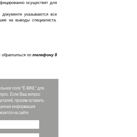
ифицированно осуществят для
 документе указываются все
вшие на выводы специалиста.
е обратиться по
телефону
8
льное поле "E-MAIL" для
апрос. Если Ваш вопрос
деталей, просим оставить
 Данная информация
ается на сайте.