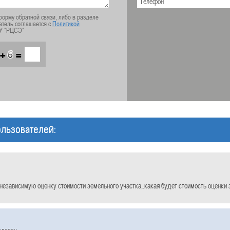
орму обратной связи, либо в разделе
атель соглашается с
Политикой
У "РЦСЭ"
+
=
льзователей:
 независимую оценку стоимости земельного участка,.какая будет стоимость оценки 
еделен