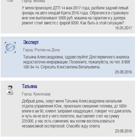
Город: Москва
У меня произошло ДТП 14 мая 2017 года, разбили задний левый
фонарь на авто хендай Крета 2016 года. Обратился в страховую
мне они выплачивают 5000 руб, машина на гарантии и у дилера
ремонт стоит вместе с фарой 9200. Как быть в этой ситуации?
16.05.2017
Эксперт
Город: Ростов-на-Дону
Татьяна Александровна, здравствуйте! Для первичного анализа
недостаточно информации. Позвоните, пожалуйста, по тел. 8 800
100-34-14. Спросить Константина Витальевича.
25.08.2016
Татьяна
Город: Краснодар
Добрый день, зовут меня Татьяна Александровна начальник
отдела управления Юнк, произошло смешение топлива, дт 500л
влили в аи 95, клиент заправил квадроцикл, говорит что двигатель
и чуть ли не всё у него полетело, выставляет счет на сумму
231000, у нас есть сомнения, мы хотим воспользоваться
независимой экспертизой. Спасибо жду ответа
23.08.2016