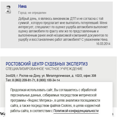
Нина
Город: не определен
Добрый день, я являюсь виновником ДТП и не согласна с той
суммой , которую предлагает мне выплатить потерпевший. Меня
интересует, специалист по оценке ущерба автомобиля выполняет
оценку автомобиля по факту или же по представленным и
выполненным ранее иной независимой компанией документов по
ущербу и восстановлению работ автомобиля? С уважением Нина.
16.03.2014
РОСТОВСКИЙ ЦЕНТР СУДЕБНЫХ ЭКСПЕРТИЗ
СПЕЦИАЛИЗИРОВАННОЕ ЧАСТНОЕ УЧРЕЖДЕНИЕ
344029, г. Ростов-на-Дону, ул. Металлургическая, д. 102/2, офис 308
Тел: 8 (863) 209-81-71, 8 (800) 100-34-14
|
|
|
|
|
Продолжая использовать сайт, Вы соглашаетесь с обработкой
ГЛАВНАЯ
ЭКСПЕРТИЗЫ
НОВОСТИ
ДОКУМЕНТЫ
О НАС
КОНТАКТЫ
персональных данных, собираемых посредством метрической
2006—2026 СЧУ «Ростовский центр судебных экспертиз»
программы «Яндекс Метрика», в целях аналитики посещаемости
сайта, а также посредством файлов Cookies, в целях корректной
работы сайта, в соответствии с
Политикой конфиденциальности
Warning
: mysql_connect(): Headers and client library minor version