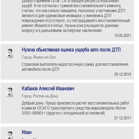
Доброго времени суток. СК в порядке регресса взыскивает
ущерб. Я не согласна с суммой восстановительного ремонта,
считаю, что она сильно завышена, поскольку участниками ДТП
являются две одинаковые иномарки, у виновника ДТП
повреждения отсутствуют, а у пострадавшего восстановительный
ремонт обошелся в 94тыс. Нужна консультация по данному
вопросу и в дальнейшем экспертное заключение.
19.05.2021
Нужна обьективная оценка ущерба авто после ДТП
Город: Rostov-on-Don
Страховая выплатила недостаточную сумму для восстановления
автомобиля после ДТП
29.12.2019
Кабанов Алексей Иванович
Город: Ростов-на-Дону
Добрый день. Прошу произвести расчет восстановительных работ
в рамках ОСАГО транспортного средства марка/модель Фотон
37021-0000011 (фургон с холодильной установкой).
27.12.2017
Иван