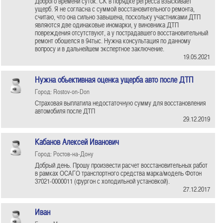
Доброго времени суток. СК в порядке регресса взыскивает
ущерб. Я не согласна с суммой восстановительного ремонта,
считаю, что она сильно завышена, поскольку участниками ДТП
являются две одинаковые иномарки, у виновника ДТП
повреждения отсутствуют, а у пострадавшего восстановительный
ремонт обошелся в 94тыс. Нужна консультация по данному
вопросу и в дальнейшем экспертное заключение.
19.05.2021
Нужна обьективная оценка ущерба авто после ДТП
Город: Rostov-on-Don
Страховая выплатила недостаточную сумму для восстановления
автомобиля после ДТП
29.12.2019
Кабанов Алексей Иванович
Город: Ростов-на-Дону
Добрый день. Прошу произвести расчет восстановительных работ
в рамках ОСАГО транспортного средства марка/модель Фотон
37021-0000011 (фургон с холодильной установкой).
27.12.2017
Иван