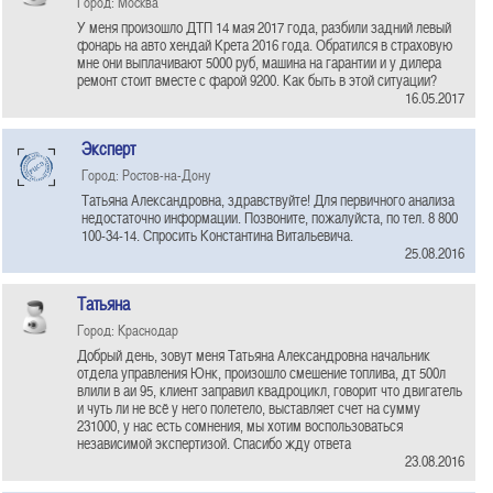
Город: Москва
У меня произошло ДТП 14 мая 2017 года, разбили задний левый
фонарь на авто хендай Крета 2016 года. Обратился в страховую
мне они выплачивают 5000 руб, машина на гарантии и у дилера
ремонт стоит вместе с фарой 9200. Как быть в этой ситуации?
16.05.2017
Эксперт
Город: Ростов-на-Дону
Татьяна Александровна, здравствуйте! Для первичного анализа
недостаточно информации. Позвоните, пожалуйста, по тел. 8 800
100-34-14. Спросить Константина Витальевича.
25.08.2016
Татьяна
Город: Краснодар
Добрый день, зовут меня Татьяна Александровна начальник
отдела управления Юнк, произошло смешение топлива, дт 500л
влили в аи 95, клиент заправил квадроцикл, говорит что двигатель
и чуть ли не всё у него полетело, выставляет счет на сумму
231000, у нас есть сомнения, мы хотим воспользоваться
независимой экспертизой. Спасибо жду ответа
23.08.2016