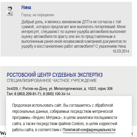
Нина
Город: не определен
Добрый день, я являюсь виновником ДТП и не согласна с той
суммой , которую предлагает мне выплатить потерпевший. Меня
интересует, специалист по оценке ущерба автомобиля выполняет
оценку автомобиля по факту или же по представленным и
выполненным ранее иной независимой компанией документов по
ущербу и восстановлению работ автомобиля? С уважением Нина.
16.03.2014
РОСТОВСКИЙ ЦЕНТР СУДЕБНЫХ ЭКСПЕРТИЗ
СПЕЦИАЛИЗИРОВАННОЕ ЧАСТНОЕ УЧРЕЖДЕНИЕ
344029, г. Ростов-на-Дону, ул. Металлургическая, д. 102/2, офис 308
Тел: 8 (863) 209-81-71, 8 (800) 100-34-14
|
|
|
|
|
Продолжая использовать сайт, Вы соглашаетесь с обработкой
ГЛАВНАЯ
ЭКСПЕРТИЗЫ
НОВОСТИ
ДОКУМЕНТЫ
О НАС
КОНТАКТЫ
персональных данных, собираемых посредством метрической
2006—2026 СЧУ «Ростовский центр судебных экспертиз»
программы «Яндекс Метрика», в целях аналитики посещаемости
сайта, а также посредством файлов Cookies, в целях корректной
работы сайта, в соответствии с
Политикой конфиденциальности
Warning
: mysql_connect(): Headers and client library minor version