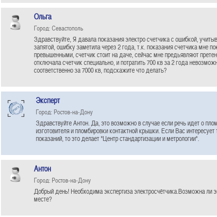
Ольга
Город: Севастополь
Здравствуйте, Я давала показания электро счетчика с ошибкой, учиты
запятой, ошибку заметила через 2 года, т.к. показания счетчика мне п
превышенными, счетчик стоит на даче, сейчас мне предьявляют претенз
отключала счетчик специально, и потратить 700 кв за 2 года невозмож
соответственно за 7000 кв, подскажите что делать?
Эксперт
Город: Ростов-на-Дону
Здравствуйте Антон. Да, это возможно в случае если речь идет о пло
изготовителя и пломбировки контактной крышки. Если Вас интересует 
показаний, то это делает "Центр стандартизации и метрологии".
Антон
Город: Ростов-на-Дону
Добрый день! Необходима экспертиза электросчётчика.Возможна ли э
месте?