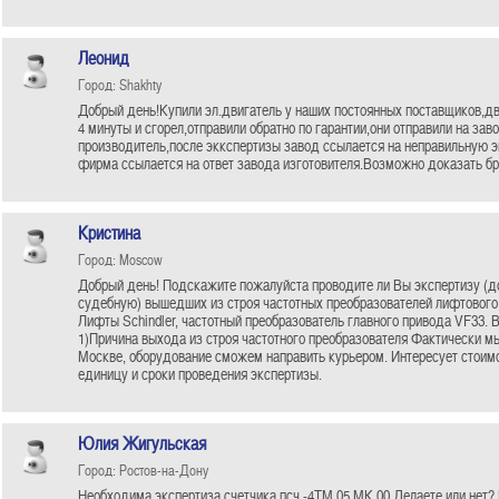
Леонид
Город: Shakhty
Добрый день!Купили эл.двигатель у наших постоянных поставщиков,дв
4 минуты и сгорел,отправили обратно по гарантии,они отправили на зав
производитель,после эккспертизы завод ссылается на неправильную 
фирма ссылается на ответ завода изготовителя.Возможно доказать бр
Кристина
Город: Moscow
Добрый день! Подскажите пожалуйста проводите ли Вы экспертизу (д
судебную) вышедших из строя частотных преобразователей лифтового
Лифты Schindler, частотный преобразователь главного привода VF33. В
1)Причина выхода из строя частотного преобразователя Фактически м
Москве, оборудование сможем направить курьером. Интересует стоим
единицу и сроки проведения экспертизы.
Юлия Жигульская
Город: Ростов-на-Дону
Необходима экспертиза счетчика псч -4ТМ.05 МК.00 Делаете или нет?