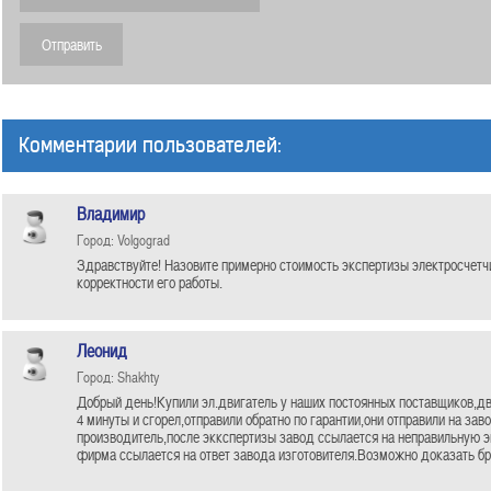
Комментарии пользователей:
Владимир
Город: Volgograd
Здравствуйте! Назовите примерно стоимость экспертизы электросчетч
корректности его работы.
Леонид
Город: Shakhty
Добрый день!Купили эл.двигатель у наших постоянных поставщиков,дв
4 минуты и сгорел,отправили обратно по гарантии,они отправили на зав
производитель,после эккспертизы завод ссылается на неправильную 
фирма ссылается на ответ завода изготовителя.Возможно доказать бр