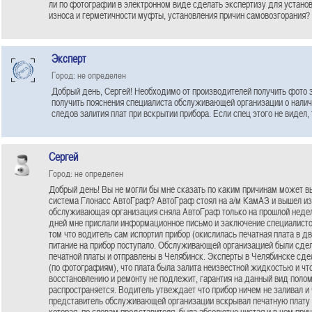
ли по фотографии в электронном виде сделать экспертизу для устано
износа и герметичности муфты, установления причин самовозгорания?
Эксперт
Город: не определен
Добрый день, Сергей! Необходимо от производителей получить фото з
получить пояснения специалиста обслуживающей организации о налич
следов залития плат при вскрытии прибора. Если спец этого не видел,
Сергей
Город: не определен
Добрый день! Вы не могли бы мне сказать по каким причинам может вы
система Глонасс АвтоГраф? АвтоГраф стоял на а/м КамАЗ и вышел из 
обслуживающая организация сняла АвтоГраф только на прошлой недел
дней мне прислали информационное письмо и заключение специалисто
том что водитель сам испортил прибор (окислилась печатная плата в дв
питание на прибор поступало. Обслуживающей организацией были сд
печатной платы и отправлены в Челябинск. Эксперты в Челябинске сд
(по фотографиям), что плата была залита неизвестной жидкостью и чт
восстановлению и ремонту не подлежит, гарантия на данный вид полом
распространяется. Водитель утвеждает что прибор ничем не заливал и 
представитель обслуживающей организации вскрывал печатную плату
которая, по словам представителя, была абсолютно чистая и в чем при