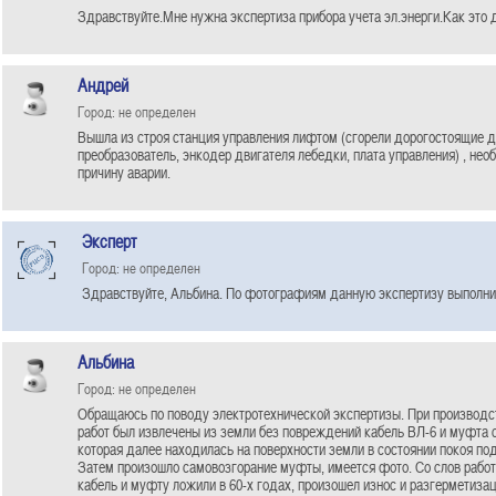
Здравствуйте.Мне нужна экспертиза прибора учета эл.энерги.Как это 
Андрей
Город: не определен
Вышла из строя станция управления лифтом (сгорели дорогостоящие д
преобразователь, энкодер двигателя лебедки, плата управления) , нео
причину аварии.
Эксперт
Город: не определен
Здравствуйте, Альбина. По фотографиям данную экспертизу выполнит
Альбина
Город: не определен
Обращаюсь по поводу электротехнической экспертизы. При производ
работ был извлечены из земли без повреждений кабель ВЛ-6 и муфта 
которая далее находилась на поверхности земли в состоянии покоя по
Затем произошло самовозгорание муфты, имеется фото. Со слов рабо
кабель и муфту ложили в 60-х годах, произошел износ и разгерметиз