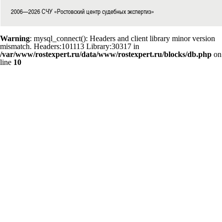
2006—2026 СЧУ «Ростовский центр судебных экспертиз»
Warning
: mysql_connect(): Headers and client library minor version
mismatch. Headers:101113 Library:30317 in
/var/www/rostexpert.ru/data/www/rostexpert.ru/blocks/db.php
on
line
10