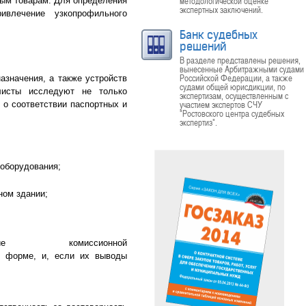
методологической оценке
ным товарам. Для определения
экспертных заключений.
ивлечение узкопрофильного
Банк судебных
решений
В разделе представлены решения,
вынесенные Арбитражными судами
Российской Федерации, а также
значения, а также устройств
судами общей юрисдикции, по
листы исследуют не только
экспертизам, осуществленным с
участием экспертов СЧУ
о соответствии паспортных и
"Ростовского центра судебных
экспертиз".
ооборудования;
ном здании;
ссионной
й форме, и, если их выводы