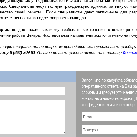
дическую силу, подписывается и скрепляется печатью Центра. Ответ
ока. Специалисты несут полную гражданскую, административную, ма
качество своей работы. Если специалисты дают заключение для раз
ответственности за недостоверность выводов.
ам не дает право заказчику требовать заключения, отвечающего ег
тличие работы Центра. Исследования направлены исключительно на пол
ьтации специалиста по вопросам проведения экспертизы электрообор
фону
8 (863) 209-81-71,
либо по электронной почте, на странице
Конта
Заполните пожалуйста обязате
оперативного ответа на Ваш з
сложный и требует уточнения 
контактный номер телефона.
конфиденциальна и не отображ