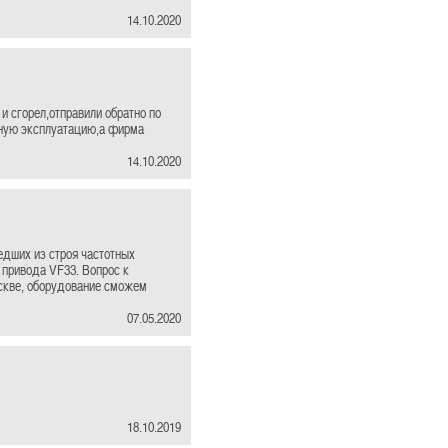
14.10.2020
и сгорел,отправили обратно по
ьную эксплуатацию,а фирма
14.10.2020
дших из строя частотных
 привода VF33. Вопрос к
оскве, оборудование сможем
07.05.2020
18.10.2019