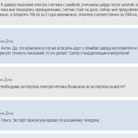
Я давала показания электро счетчика с ошибкой, учитывала цифру после запятой, ош
тчика мне показались превышенными, счетчик стоит на даче, сейчас мне предьявляют
льно, и потратить 700 кв за 2 года невозможно, оплачено соответственно за 7000 кв
-на-Дону
Антон. Да, это возможно в случае если речь идет о пломбах завода изготовителя и
ресует точность показаний, то это делает "Центр стандартизации и метрологии".
на-Дону
Необходима экспертиза электросчётчика.Возможна ли экспертиза на месте?
-на-Дону
 Ольга. Эксперт проконсультировал по указанному телефону.