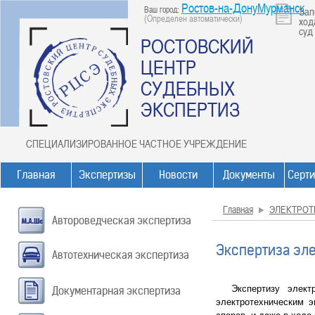
Ростов-на-ДонуМурманск
Ваш город:
Зап
(Определен автоматически)
ход
суд
РОСТОВСКИЙ
ЦЕНТР
СУДЕБНЫХ
ЭКСПЕРТИЗ
СПЕЦИАЛИЗИРОВАННОЕ ЧАСТНОЕ УЧРЕЖДЕНИЕ
Главная
Экспертизы
Новости
Документы
Серт
Главная
ЭЛЕКТРОТ
Автороведческая экспертиза
Экспертиза эл
Автотехническая экспертиза
Экспертизу электро
Документарная экспертиза
электротехническим э