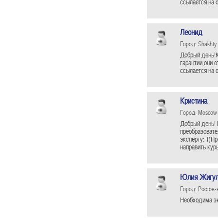
ссылается на 
Леонид
Город: Shakhty
Добрый день!К
гарантии,они 
ссылается на 
Кристина
Город: Moscow
Добрый день! 
преобразовате
эксперту: 1)П
направить кур
Юлия Жигул
Город: Ростов-
Необходима эк