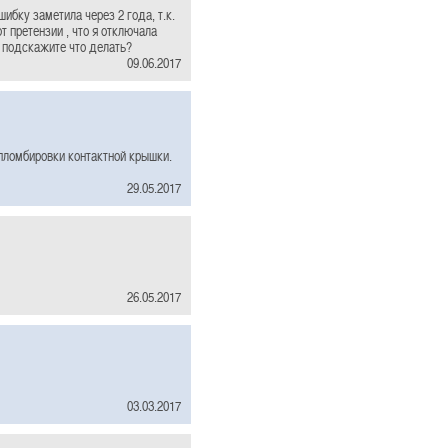
ибку заметила через 2 года, т.к.
 претензии , что я отключала
, подскажите что делать?
09.06.2017
 пломбировки контактной крышки.
29.05.2017
26.05.2017
03.03.2017