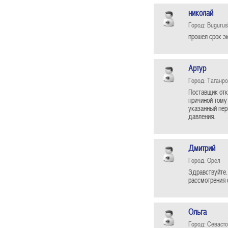
николай
Город: Bugurus
прошел срок э
Артур
Город: Таганро
Поставщик отк
причиной тому
указанный пер
давления.
Дмитрий
Город: Орел
Здравствуйте.
рассмотрения 
Ольга
Город: Севаст