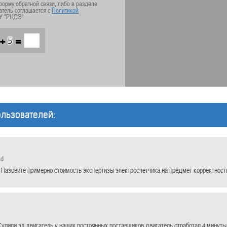
орму обратной связи, либо в разделе
атель соглашается с
Политикой
У "РЦСЭ"
+
=
льзователей:
ad
 Назовите примерно стоимость экспертизы электросчетчика на предмет корректности
упили эл.двигатель у наших постоянных поставщиков,двигатель отработал 4 минуты 