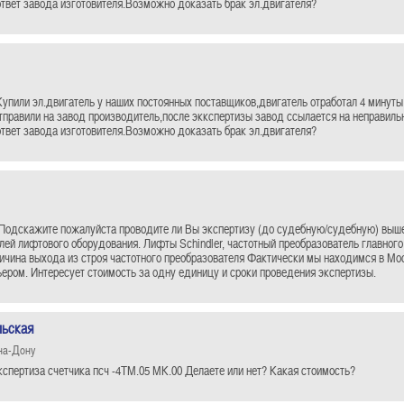
ответ завода изготовителя.Возможно доказать брак эл.двигателя?
упили эл.двигатель у наших постоянных поставщиков,двигатель отработал 4 минуты 
отправили на завод производитель,после эккспертизы завод ссылается на неправил
ответ завода изготовителя.Возможно доказать брак эл.двигателя?
Подскажите пожалуйста проводите ли Вы экспертизу (до судебную/судебную) выше
лей лифтового оборудования. Лифты Schindler, частотный преобразователь главного
ричина выхода из строя частотного преобразователя Фактически мы находимся в М
ьером. Интересует стоимость за одну единицу и сроки проведения экспертизы.
ьская
на-Дону
спертиза счетчика псч -4ТМ.05 МК.00 Делаете или нет? Какая стоимость?