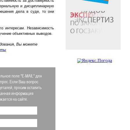
ственность за достоверность
териальную и дисциплинарную
решения дела в суде, то они
о интересам. Независимость
учение объективных выводов.
удования, Вы можете
кты
льное поле "E-MAIL" для
апрос. Если Ваш вопрос
деталей, просим оставить
 Данная информация
ается на сайте.