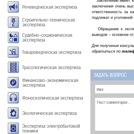
Заключение имеет юри
заключения очень выс
Речеведческая экспертиза
ответственность за 
подлежат и уголовной 
Строительно-техническая
экспертиза
Обращение к эксперт
Судебно-соционическая
выводов – основное о
экспертиза
Для получения консул
обратиться по
теле
Товароведческая экспертиза
Трасологическая экспертиза
ЗАДАТЬ ВОПРОС
Финансово-экономическая
экспертиза
Фоноскопическая экспертиза
Экологическая экспертиза
Экспертиза электробытовой
техники