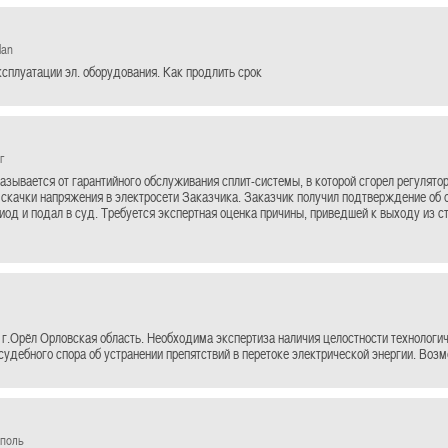
lan
ксплуатации эл. оборудования. Как продлить срок
г
азывается от гарантийного обслуживания сплит-системы, в которой сгорел регулято
 скачки напряжения в электросети Заказчика. Заказчик получил подтверждение об 
иод и подал в суд. Требуется экспертная оценка причины, приведшей к выходу из с
 г.Орёл Орловская область. Необходима экспертиза наличия целостности технологи
судебного спора об устранении препятствий в перетоке электрической энергии. Возмо
ополь