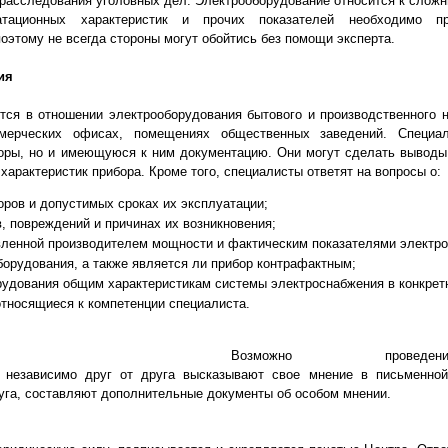
е расследования уголовных дел. Электрооборудование относится к слож
уатационных характеристик и прочих показателей необходимо пр
оэтому не всегда стороны могут обойтись без помощи эксперта.
ия
я в отношении электрооборудования бытового и производственного на
мерческих офисах, помещениях общественных заведений. Специа
оры, но и имеющуюся к ним документацию. Они могут сделать выводы 
характеристик прибора. Кроме того, специалисты ответят на вопросы о:
оров и допустимых сроках их эксплуатации;
, повреждений и причинах их возникновения;
вленной производителем мощности и фактическим показателями электр
борудования, а также является ли прибор контрафактным;
рудования общим характеристикам системы электроснабжения в конкрет
относящиеся к компетенции специалиста.
жно проведение коми
 независимо друг от друга высказывают свое мнение в письменно
руга, составляют дополнительные документы об особом мнении.