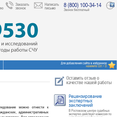
8 (800) 100-34-14
Заказать
Написать
ию
звонок
письмо
Звонок бесплатный
Для добавления сайта в избранное
нажмите Ctrl + D
Оставить отзыв о
качестве нашей работы
Рецензирование
экспертных
заключений
ледование можно отнести к
В Ростовском центре судебных
ажданских, административных
экспертиз действует комиссия по