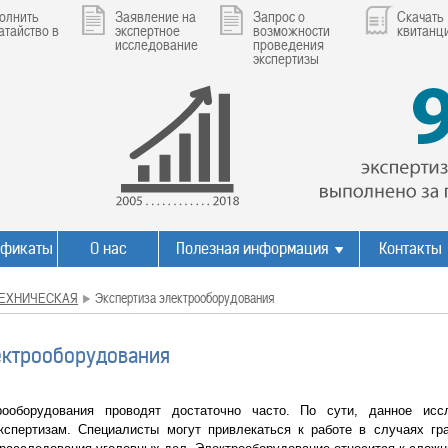
олнить
Заявление на
Запрос о
Скачать
атайство в
экспертное
возможности
квитанц
исследование
проведения
экспертизы
ификаты
О нас
Полезная информация
Контакты
ЕХНИЧЕСКАЯ
Экспертиза электрооборудования
ектрооборудования
оборудования проводят достаточно часто. По сути, данное исс
кспертизам. Специалисты могут привлекаться к работе в случаях гр