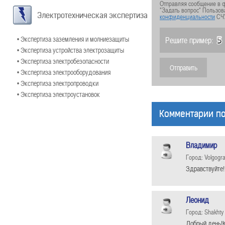
Отправляя сообщение в ф
"Задать вопрос" Пользов
Электротехническая экспертиза
конфиденциальности
СЧ
• Экспертиза заземления и молниезащиты
Решите пример:
• Экспертиза устройства электрозащиты
• Экспертиза электробезопасности
• Экспертиза электрооборудования
• Экспертиза электропроводки
• Экспертиза электроустановок
Комментарии по
Владимир
Город: Volgogr
Здравствуйте!
Леонид
Город: Shakhty
Добрый день!К