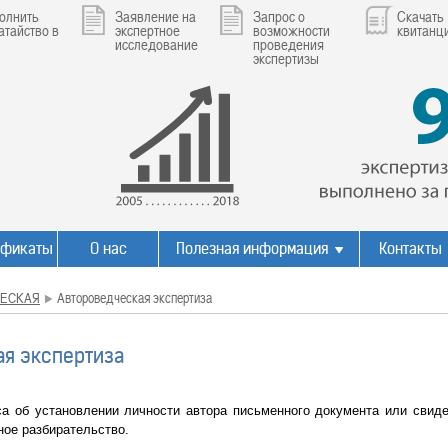
олнить
Заявление на
Запрос о
Скачать
атайство в
экспертное
возможности
квитанц
исследование
проведения
экспертизы
ификаты
О нас
Полезная информация
Контакты
ЕСКАЯ
Автороведческая экспертиза
ая экспертиза
са об установлении личности автора письменного документа или свид
ное разбирательство.