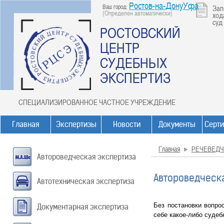
Ростов-на-ДонуУфа
Ваш город:
Зап
(Определен автоматически)
ход
суд
РОСТОВСКИЙ
ЦЕНТР
СУДЕБНЫХ
ЭКСПЕРТИЗ
СПЕЦИАЛИЗИРОВАННОЕ ЧАСТНОЕ УЧРЕЖДЕНИЕ
Главная
Экспертизы
Новости
Документы
Серт
Главная
РЕЧЕВЕДЧ
Автороведческая экспертиза
Автороведческ
Автотехническая экспертиза
Без постановки вопро
Документарная экспертиза
себе какое-либо судеб