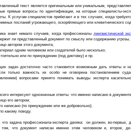
ставленный текст является оригинальным или уникальным, представляе
орые прямые вопросы по идентификации, на которые специалисты-эк
ты. К услугам специалистов прибегают и в тех случаях, когда требует
онимных посланий угрожающего, оскорбляющего или клеветнического со
тика знает немало случаев, когда профессионалы
лингвистической эк
ержит ли представленный документ по смыслу или содержанию угрозы, 
лицо автором этого документа;
атериал одним человеком или создателей было несколько;
стоятельно или по принуждению (под диктовку) и пр.
щих задач достаточно часто становится возможным дать ответы и н
сли только важность их особо не оговорена постановлением суд
овлением) вопросами принято понимать выводы эксперта касательно
сего интересуют однозначные ответы: что именно написано в документе
лицо его автором;
это написано (по принуждению или же добровольно);
и по какому поводу.
, что задача профессионала-эксперта двояка: он должен, во-первых, 
о том, что документ написан именно этим человеком и, второе, де