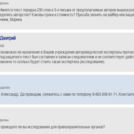
еделен
Имеется текст порядка 230 слов и 3-4 письма от предполагаемых авторов вышеуказа
ределить авторство? Каковы сроки и стоимость? Просьба звонить на вайбер или ваца
ением, Марина
 Дмитрий
дар
 возможно ли назначение в Вашем учреждении автороведческой экспертизы проток
одзащитного текст был составлен и записан следователем и не соответствует дей
озможно то сколько будет стоить такая экспертиза (исследование).
еделен
 Александр. Да проводим, свяжитесь с нами по телефону 8-863-209-81-71, Констант
еделен
 проводите ли вы исследования для правоохранительных органов?