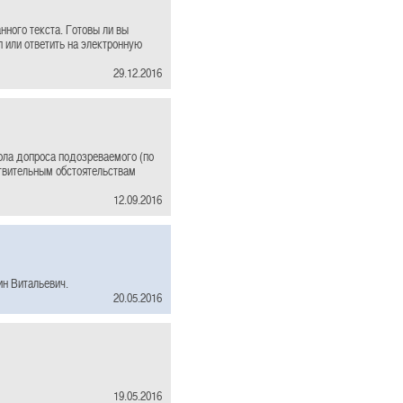
нного текста. Готовы ли вы
п или ответить на электронную
29.12.2016
ола допроса подозреваемого (по
ствительным обстоятельствам
12.09.2016
ин Витальевич.
20.05.2016
19.05.2016