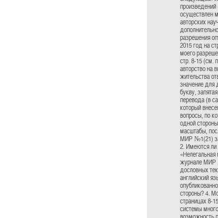
произведений 
осуществлен м
авторских нау
дополнительно 
разрешения оп
2015 год на ст
моего разреше
стр. 8-15 (см.
авторство на в
жительства от
значение для д
букву, запята
перевода (в са
который внесе
вопросы, по к
одной стороны
масштабы, пос
МИР №1(21) за
2. Имеются ли
«Нелегальная 
журнале МИР №
дословных тек
английский яз
опубликованно
стороны? 4. М
страницах 8-1
системы много
возможность п