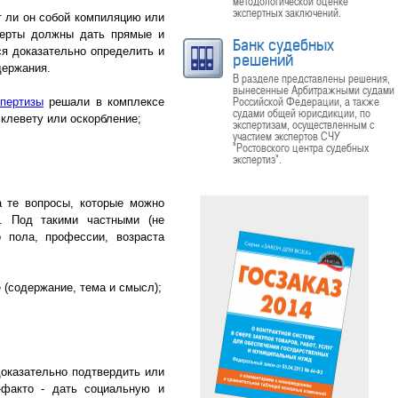
методологической оценке
экспертных заключений.
т ли он собой компиляцию или
сперты должны дать прямые и
Банк судебных
ся доказательно определить и
решений
держания.
В разделе представлены решения,
вынесенные Арбитражными судами
Российской Федерации, а также
спертизы
решали в комплексе
судами общей юрисдикции, по
клевету или оскорбление;
экспертизам, осуществленным с
участием экспертов СЧУ
"Ростовского центра судебных
экспертиз".
а те вопросы, которые можно
а. Под такими частными (не
 пола, профессии, возраста
 (содержание, тема и смысл);
доказательно подтвердить или
-факто - дать социальную и