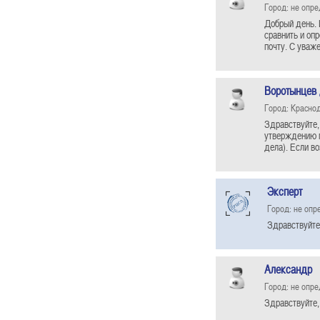
Город: не опр
Добрый день. 
сравнить и оп
почту. С уваж
Воротынцев
Город: Красно
Здравствуйте,
утверждению п
дела). Если в
Эксперт
Город: не опр
Здравствуйте
Александр
Город: не опр
Здравствуйте,