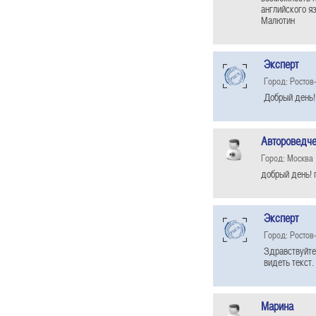
английского я
Малютин
Эксперт
Город: Ростов
Добрый день! 
Автороведче
Город: Москва
добрый день! 
Эксперт
Город: Ростов
Здравствуйте
видеть текст.
Марина