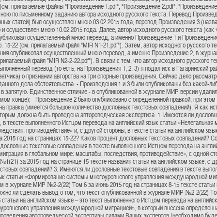
(см. прилагаемые файлы "Произведение 1.pdf", "Произведение 2.pdf", "Произведение 
ною по письменному заданию автора исходного русского текста. Перевод Произвед
чных статей) был осуществлен мною 03.02.2015 года, перевод Произведения 3 (назв
и осуществлен мною 10.02.2015 года. Далее, автор исходного русского текста (как 
убликовал осуществленный мною перевод, а именно Произведение 1 и Произведени
р. 15-22 (см. прилагаемый файл "MIR N1-21.pdf"). Затем, автор исходного русского те
ния опубликовал осуществленный мною перевод, а именно Произведение 2, в журна
 прилагаемый файл "MIR N2-2-22.pdf"). В связи с тем, что автор исходного русского 
ыполненный перевод (то есть, на Произведения 1, 2, 3) я подал иск в Гагаринский р
ветчика) о признании авторства на три спорные произведения. Сейчас дело рассма
анного дела обстоятельства: - Произведения 1 и 3 были опубликованы без какой-либо
я в запятую. Единственное отличие - в опубликованной в журнале МИР версии удали
мом конце); - Произведение 2 было опубликовано с определенной правкой, при этом 
на правка (имеется большое количество дословных текстовых совпадений). Я как 
оторым должна быть проведена автороведческая экспертиза: 1. Имеются ли дословн
, в тексте выполненного Истцом перевода на английский язык статьи «Нелегальная 
ледствия, противодействие» и, с другой стороны, в тексте статьи на английском язы
 2015 год на страницах 15-22? Каков процент дословных текстовых совпадений? Со
 дословные текстовые совпадения в тексте выполненного Истцом перевода на англи
миграция в глобальном мире: масштабы, последствия, противодействие», с одной ст
1(21) за 2015 год на странице 15 тексте названия статьи на английском языке, с д
стовых совпадений? 3. Имеются ли дословные текстовые совпадения в тексте выпо
ык статьи «Формирование системы многоуровневого управления международной мигр
м в журнале МИР №2-2(22) Том 6 за июнь 2015 год на страницах 8-15 тексте статьи 
ожно ли сделать вывод о том, что текст опубликованной в журнале МИР №2-2(22) То
5 статьи на английском языке – это текст выполненного Истцом перевода на англий
уровневого управления международной миграцией», в который внесена определенн
роведения автороведческой экспертизы силами Ваших экспертов (необходимо буде