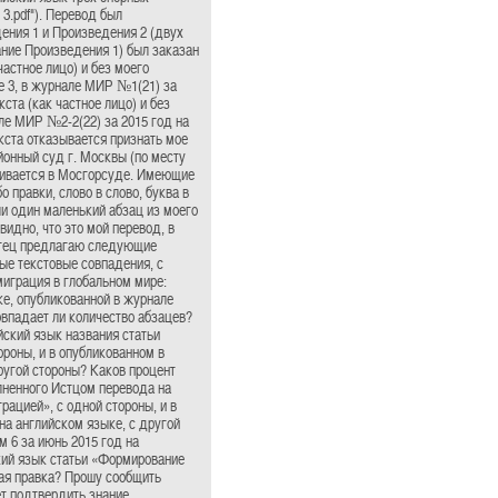
3.pdf"). Перевод был
ения 1 и Произведения 2 (двух
ание Произведения 1) был заказан
частное лицо) и без моего
е 3, в журнале МИР №1(21) за
кста (как частное лицо) и без
ле МИР №2-2(22) за 2015 год на
текста отказывается признать мое
айонный суд г. Москвы (по месту
тривается в Мосгорсуде. Имеющие
 правки, слово в слово, буква в
ли один маленький абзац из моего
видно, что это мой перевод, в
истец предлагаю следующие
ые текстовые совпадения, с
миграция в глобальном мире:
ке, опубликованной в журнале
впадает ли количество абзацев?
йский язык названия статьи
ороны, и в опубликованном в
ругой стороны? Каков процент
лненного Истцом перевода на
ацией», с одной стороны, и в
на английском языке, с другой
м 6 за июнь 2015 год на
ский язык статьи «Формирование
ая правка? Прошу сообщить
т подтвердить знание