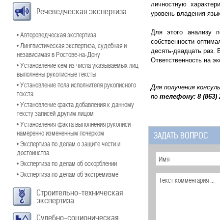
личностную характери
Речеведческая экспертиза
уровень владения язы
Для этого анализу п
• Автороведческая экспертиза
собственности оптима
• Лингвистическая экспертиза, судебная и
десять-двадцать раз. 
независимая в Ростове-на-Дону
Ответственность на э
• Установление кем из числа указываемых лиц
выполнены рукописные тексты
• Установление пола исполнителя рукописного
Для получения консул
текста
по
телефону:
8 (863)
• Установление факта добавления к данному
тексту записей другим лицом
• Установления факта выполнения рукописи
намеренно измененным почерком
ЗАДАТЬ ВОПРОС
• Экспертиза по делам о защите чести и
достоинства
• Экспертиза по делам об оскорблении
• Экспертиза по делам об экстремизме
Строительно-техническая
экспертиза
Судебно-соционическая