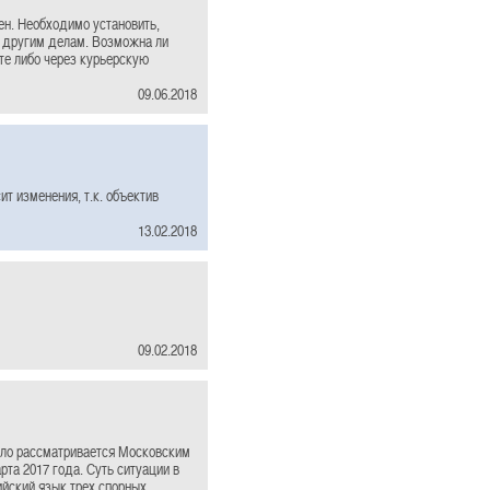
ен. Необходимо установить,
о другим делам. Возможна ли
те либо через курьерскую
09.06.2018
т изменения, т.к. объектив
13.02.2018
09.02.2018
ело рассматривается Московским
та 2017 года. Суть ситуации в
ийский язык трех спорных