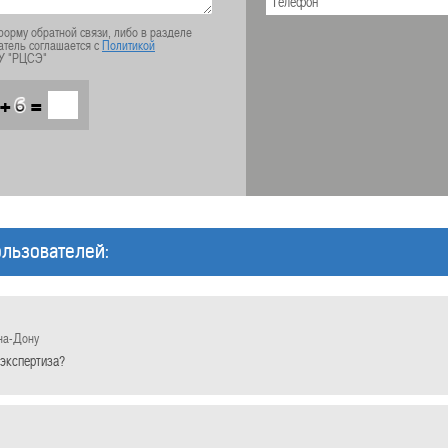
орму обратной связи, либо в разделе
атель соглашается с
Политикой
У "РЦСЭ"
+
=
льзователей:
на-Дону
 экспертиза?