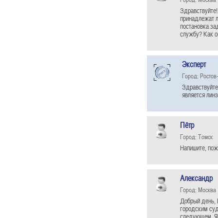
Здравствуйте!
принадлежат л
постановка за
службу? Как о
Эксперт
Город: Ростов
Здравствуйте 
является линз
Пётр
Город: Томск
Напишите, пож
Александр
Город: Москва
Добрый день, 
городским суд
следующем. Я,