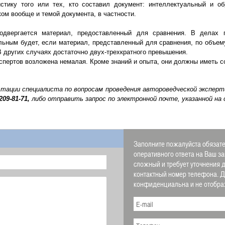
стику того или тех, кто составил документ: интеллектуальный и о
ком вообще и темой документа, в частности.
одвергается материал, предоставленный для сравнения. В делах 
льным будет, если материал, представленный для сравнения, по объе
В других случаях достаточно двух-трехкратного превышения.
кспертов возложена немалая. Кроме знаний и опыта, они должны иметь
ьтации специалиста по вопросам проведения автороведческой экспе
 209-81-71,
либо отправить запрос по электронной почте, указанной на
Заполните пожалуйста обязате
оперативного ответа на Ваш за
сложный и требует уточнения д
контактный номер телефона. 
конфиденциальна и не отображ