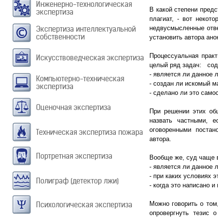
Инженерно-технологическая
В какой степени пред
экспертиза
плагиат, - вот некот
Экспертиза интеллектуальной
недвусмысленные отве
собственности
установить автора ан
Процессуальная прак
Искусствоведческая экспертиза
целый ряд задач: сод
- является ли данное 
Компьютерно-техническая
- создан ли искомый м
экспертиза
- сделано ли это само
Оценочная экспертиза
При решении этих об
назвать частными, е
оговоренными постан
Техническая экспертиза пожара
автора.
Портретная экспертиза
Вообще же, суд чаще в
- является ли данное 
- при каких условиях 
Полиграф (детектор лжи)
- когда это написано 
Психологическая экспертиза
Можно говорить о том
опровергнуть тезис 