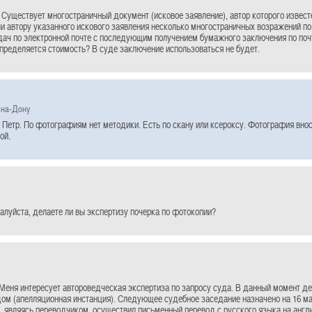
 Существует многостраничный документ (исковое заявление), автор которого извест
и автору указанного искового заявления несколько многостраничных возражений п
дач по электронной почте с последующим получением бумажного заключения по поч
пределяется стоимость? В суде заключение использоваться не будет.
-на-Дону
Петр. По фотографиям нет методики. Есть по скану или ксероксу. Фотография вноси
ой.
алуйста, делаете ли вы экспертизу почерка по фотокопии?
Меня интересует автороведческая экспертиза по запросу суда. В данный момент д
ом (апелляционная инстанция). Следующее судебное заседание назначено на 16 мар
 являясь переводчиком, осуществил письменный перевод с русского языка на англ