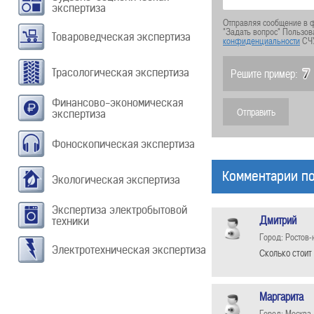
экспертиза
Отправляя сообщение в ф
"Задать вопрос" Пользов
Товароведческая экспертиза
конфиденциальности
СЧ
Трасологическая экспертиза
Решите пример:
Финансово-экономическая
экспертиза
Фоноскопическая экспертиза
Комментарии по
Экологическая экспертиза
Экспертиза электробытовой
Дмитрий
техники
Город: Ростов-
Электротехническая экспертиза
Сколько стоит
Маргарита
Город: Москва