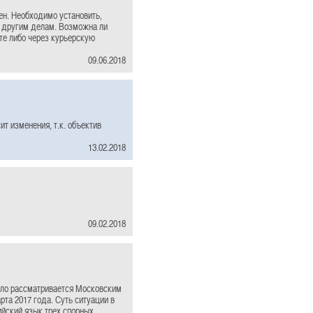
ен. Необходимо установить,
о другим делам. Возможна ли
те либо через курьерскую
09.06.2018
т изменения, т.к. объектив
13.02.2018
09.02.2018
ело рассматривается Московским
та 2017 года. Суть ситуации в
ийский язык трех спорных