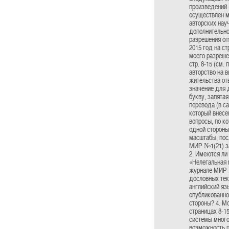
произведений 
осуществлен м
авторских нау
дополнительно 
разрешения оп
2015 год на ст
моего разреше
стр. 8-15 (см.
авторство на в
жительства от
значение для д
букву, запята
перевода (в са
который внесе
вопросы, по к
одной стороны
масштабы, пос
МИР №1(21) за
2. Имеются ли
«Нелегальная 
журнале МИР №
дословных тек
английский яз
опубликованно
стороны? 4. М
страницах 8-1
системы много
возможность п