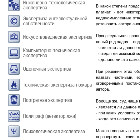
Инженерно-технологическая
В какой степени пред
экспертиза
плагиат, - вот некот
Экспертиза интеллектуальной
недвусмысленные отве
собственности
установить автора ан
Процессуальная прак
Искусствоведческая экспертиза
целый ряд задач: сод
- является ли данное 
Компьютерно-техническая
- создан ли искомый м
экспертиза
- сделано ли это само
Оценочная экспертиза
При решении этих об
назвать частными, е
оговоренными постан
Техническая экспертиза пожара
автора.
Портретная экспертиза
Вообще же, суд чаще в
- является ли данное 
- при каких условиях 
Полиграф (детектор лжи)
- когда это написано 
Психологическая экспертиза
Можно говорить о том
опровергнуть тезис 