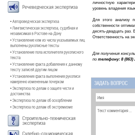
личностную характери
Речеведческая экспертиза
уровень владения язы
Для этого анализу п
• Автороведческая экспертиза
собственности оптима
• Лингвистическая экспертиза, судебная и
десять-двадцать раз. 
независимая в Ростове-на-Дону
Ответственность на э
• Установление кем из числа указываемых лиц
выполнены рукописные тексты
• Установление пола исполнителя рукописного
Для получения консул
текста
по
телефону:
8 (863)
• Установление факта добавления к данному
тексту записей другим лицом
• Установления факта выполнения рукописи
намеренно измененным почерком
ЗАДАТЬ ВОПРОС
• Экспертиза по делам о защите чести и
достоинства
• Экспертиза по делам об оскорблении
• Экспертиза по делам об экстремизме
Строительно-техническая
экспертиза
Судебно-соционическая