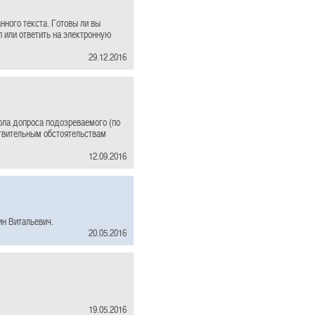
нного текста. Готовы ли вы
п или ответить на электронную
29.12.2016
ола допроса подозреваемого (по
ствительным обстоятельствам
12.09.2016
ин Витальевич.
20.05.2016
19.05.2016