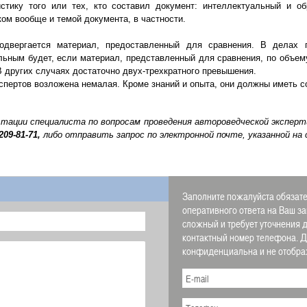
стику того или тех, кто составил документ: интеллектуальный и о
ком вообще и темой документа, в частности.
одвергается материал, предоставленный для сравнения. В делах 
льным будет, если материал, представленный для сравнения, по объе
В других случаях достаточно двух-трехкратного превышения.
кспертов возложена немалая. Кроме знаний и опыта, они должны иметь
ьтации специалиста по вопросам проведения автороведческой экспе
 209-81-71,
либо отправить запрос по электронной почте, указанной на
Заполните пожалуйста обязате
оперативного ответа на Ваш за
сложный и требует уточнения д
контактный номер телефона. 
конфиденциальна и не отображ