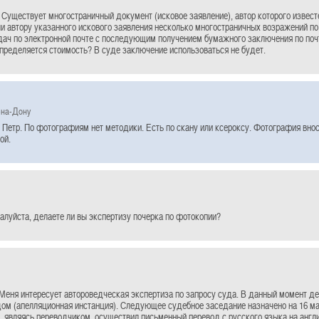
 Существует многостраничный документ (исковое заявление), автор которого извест
и автору указанного искового заявления несколько многостраничных возражений п
дач по электронной почте с последующим получением бумажного заключения по поч
пределяется стоимость? В суде заключение использоваться не будет.
-на-Дону
Петр. По фотографиям нет методики. Есть по скану или ксероксу. Фотография вноси
ой.
алуйста, делаете ли вы экспертизу почерка по фотокопии?
Меня интересует автороведческая экспертиза по запросу суда. В данный момент д
ом (апелляционная инстанция). Следующее судебное заседание назначено на 16 мар
 являясь переводчиком, осуществил письменный перевод с русского языка на англ