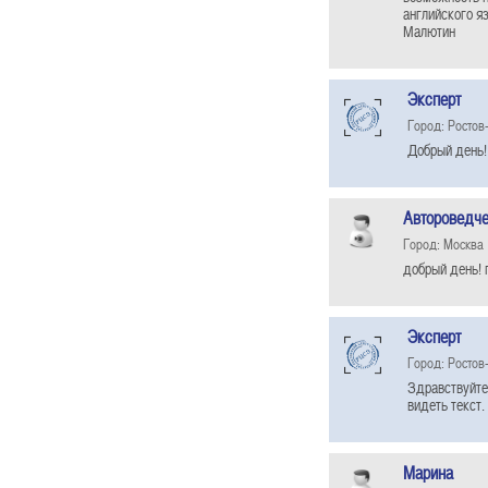
английского я
Малютин
Эксперт
Город: Ростов
Добрый день! 
Автороведче
Город: Москва
добрый день! 
Эксперт
Город: Ростов
Здравствуйте
видеть текст.
Марина