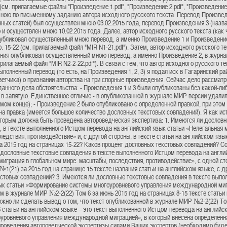
(см. прилагаемые файлы "Произведение 1.pdf", "Произведение 2.pdf", "Произведение 
ною по письменному заданию автора исходного русского текста. Перевод Произвед
чных статей) был осуществлен мною 03.02.2015 года, перевод Произведения 3 (назв
и осуществлен мною 10.02.2015 года. Далее, автор исходного русского текста (как 
убликовал осуществленный мною перевод, а именно Произведение 1 и Произведени
р. 15-22 (см. прилагаемый файл "MIR N1-21.pdf"). Затем, автор исходного русского те
ния опубликовал осуществленный мною перевод, а именно Произведение 2, в журна
 прилагаемый файл "MIR N2-2-22.pdf"). В связи с тем, что автор исходного русского 
ыполненный перевод (то есть, на Произведения 1, 2, 3) я подал иск в Гагаринский р
ветчика) о признании авторства на три спорные произведения. Сейчас дело рассма
анного дела обстоятельства: - Произведения 1 и 3 были опубликованы без какой-либо
я в запятую. Единственное отличие - в опубликованной в журнале МИР версии удали
мом конце); - Произведение 2 было опубликовано с определенной правкой, при этом 
на правка (имеется большое количество дословных текстовых совпадений). Я как 
оторым должна быть проведена автороведческая экспертиза: 1. Имеются ли дословн
, в тексте выполненного Истцом перевода на английский язык статьи «Нелегальная 
ледствия, противодействие» и, с другой стороны, в тексте статьи на английском язы
 2015 год на страницах 15-22? Каков процент дословных текстовых совпадений? Со
 дословные текстовые совпадения в тексте выполненного Истцом перевода на англи
миграция в глобальном мире: масштабы, последствия, противодействие», с одной ст
1(21) за 2015 год на странице 15 тексте названия статьи на английском языке, с д
стовых совпадений? 3. Имеются ли дословные текстовые совпадения в тексте выпо
ык статьи «Формирование системы многоуровневого управления международной мигр
м в журнале МИР №2-2(22) Том 6 за июнь 2015 год на страницах 8-15 тексте статьи 
ожно ли сделать вывод о том, что текст опубликованной в журнале МИР №2-2(22) То
5 статьи на английском языке – это текст выполненного Истцом перевода на англий
уровневого управления международной миграцией», в который внесена определенн
роведения автороведческой экспертизы силами Ваших экспертов (необходимо буде