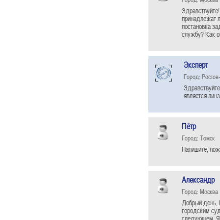
Здравствуйте!
принадлежат л
постановка за
службу? Как о
Эксперт
Город: Ростов
Здравствуйте 
является линз
Пётр
Город: Томск
Напишите, пож
Александр
Город: Москва
Добрый день, 
городским суд
следующем. Я,