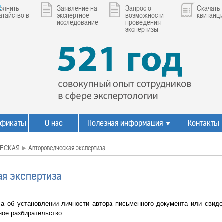
р
олнить
Заявление на
Запрос о
Скачать
атайство в
экспертное
возможности
квитанц
исследование
проведения
экспертизы
ификаты
О нас
Полезная информация
Контакты
ЕСКАЯ
Автороведческая экспертиза
ая экспертиза
са об установлении личности автора письменного документа или свид
ное разбирательство.