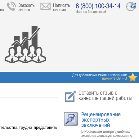
8 (800) 100-34-14
Заказать
Написать
ию
звонок
письмо
Звонок бесплатный
Для добавления сайта в избранное
нажмите Ctrl + D
Оставить отзыв о
качестве нашей работы
Рецензирование
экспертных
заключений
етельства трудно представить
В Ростовском центре судебных
экспертиз действует комиссия по