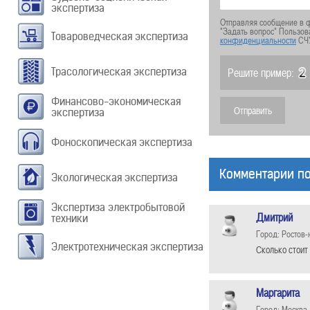
экспертиза
Отправляя сообщение в ф
"Задать вопрос" Пользов
Товароведческая экспертиза
конфиденциальности
СЧ
Трасологическая экспертиза
Решите пример:
Финансово-экономическая
экспертиза
Фоноскопическая экспертиза
Комментарии по
Экологическая экспертиза
Экспертиза электробытовой
Дмитрий
техники
Город: Ростов-
Электротехническая экспертиза
Сколько стоит
Маргарита
Город: Москва