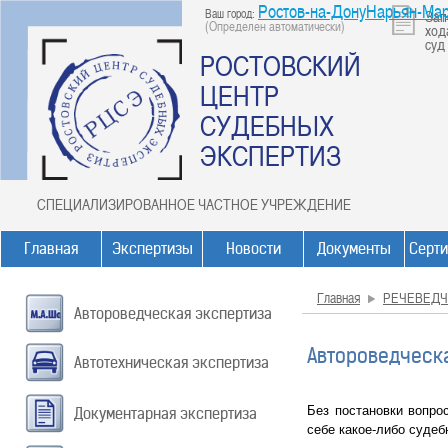
Ростов-на-ДонуНарьян-Ма
Ваш город:
Зап
(Определен автоматически)
ход
суд
РОСТОВСКИЙ
ЦЕНТР
СУДЕБНЫХ
ЭКСПЕРТИЗ
СПЕЦИАЛИЗИРОВАННОЕ ЧАСТНОЕ УЧРЕЖДЕНИЕ
Главная
Экспертизы
Новости
Документы
Серт
Главная
РЕЧЕВЕДЧ
Автороведческая экспертиза
Автороведческ
Автотехническая экспертиза
Без постановки вопро
Документарная экспертиза
себе какое-либо судеб