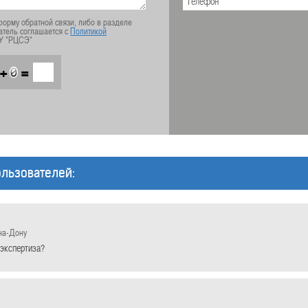
орму обратной связи, либо в разделе
атель соглашается с
Политикой
У "РЦСЭ"
+
=
льзователей:
на-Дону
 экспертиза?