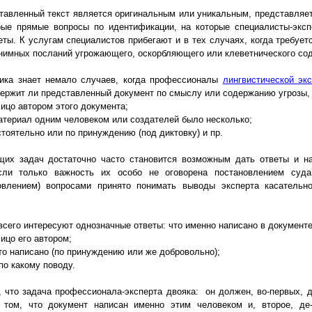
ставленный текст является оригинальным или уникальным, представляе
орые прямые вопросы по идентификации, на которые специалисты-эк
ты. К услугам специалистов прибегают и в тех случаях, когда требует
онимных посланий угрожающего, оскорбляющего или клеветнического со
тика знает немало случаев, когда профессионалы
лингвистической эк
ержит ли представленный документ по смыслу или содержанию угрозы, 
лицо автором этого документа;
атериал одним человеком или создателей было несколько;
стоятельно или по принуждению (под диктовку) и пр.
щих задач достаточно часто становится возможным дать ответы и н
сли только важность их особо не оговорена постановлением суд
овлением) вопросами принято понимать выводы эксперта касательно
сего интересуют однозначные ответы: что именно написано в документе
лицо его автором;
это написано (по принуждению или же добровольно);
и по какому поводу.
, что задача профессионала-эксперта двояка: он должен, во-первых, 
о том, что документ написан именно этим человеком и, второе, де