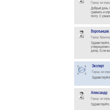
Город: не опр
Добрый день. 
сравнить и оп
почту. С уваж
Воротынцев
Город: Красно
Здравствуйте,
утверждению п
дела). Если в
Эксперт
Город: не опр
Здравствуйте
Александр
Город: не опр
Здравствуйте,