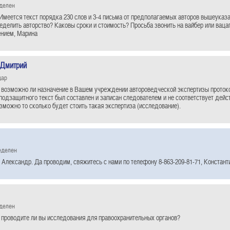
еделен
Имеется текст порядка 230 слов и 3-4 письма от предполагаемых авторов вышеуказа
ределить авторство? Каковы сроки и стоимость? Просьба звонить на вайбер или ваца
ением, Марина
 Дмитрий
дар
 возможно ли назначение в Вашем учреждении автороведческой экспертизы проток
одзащитного текст был составлен и записан следователем и не соответствует дей
озможно то сколько будет стоить такая экспертиза (исследование).
еделен
 Александр. Да проводим, свяжитесь с нами по телефону 8-863-209-81-71, Констант
еделен
 проводите ли вы исследования для правоохранительных органов?