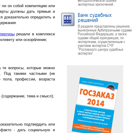
методологической оценке
экспертных заключений.
т ли он собой компиляцию или
сперты должны дать прямые и
Банк судебных
ся доказательно определить и
решений
держания.
В разделе представлены решения,
вынесенные Арбитражными судами
Российской Федерации, а также
спертизы
решали в комплексе
судами общей юрисдикции, по
клевету или оскорбление;
экспертизам, осуществленным с
участием экспертов СЧУ
"Ростовского центра судебных
экспертиз".
а те вопросы, которые можно
а. Под такими частными (не
 пола, профессии, возраста
 (содержание, тема и смысл);
доказательно подтвердить или
-факто - дать социальную и