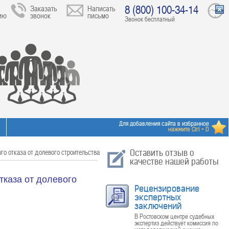
8 (800) 100-34-14
Заказать
Написать
ию
звонок
письмо
Звонок бесплатный
Для добавления сайта в избранное
нажмите Ctrl + D
о отказа от долевого строительства
Оставить отзыв о
качестве нашей работы
тказа от долевого
Рецензирование
экспертных
заключений
В Ростовском центре судебных
экспертиз действует комиссия по