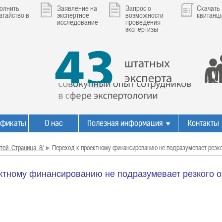
олнить
Заявление на
Запрос о
Скачать
атайство в
экспертное
возможности
квитанц
исследование
проведения
экспертизы
ификаты
О нас
Полезная информация
Контакты
тей. Страница: 8/
Переход к проектному финансированию не подразумевает резког
ктному финансированию не подразумевает резкого о