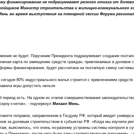
ому финансированию не подразумевает резкого отказа от долев
ройщиков Министр строительства и жилищно-коммунального хо
Мень во время выступления на пленарной сессии Форума региона
ижения не будет. Поручение Президента подразумевает создание поэтапн
рожная карта по замещению средств граждан, привлекаемых в долевое с
 формы финансирования, будет рассчитана на поэтапную смену системы 
 сегодня 80% индустриального жилья строится с привлечением средств 
равила игры допустить нельзя.
й период есть. На одном из этапов совершенствования законодательств
скроу-счетов», - подчеркнул
Михаил Мень.
 пакете поправок, направленном в Госдуму РФ, который введет универс
нов за долевым строительством в субъектах РФ. «Когда мы изучили ре
ам, выяснилось, что очень по-разному устроены системы контроля в су
ру и Президенту, после чего были даны соответствующие поручения», -