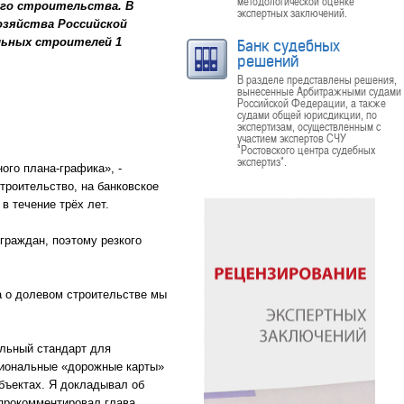
методологической оценке
ого строительства. В
экспертных заключений.
зяйства Российской
льных строителей 1
Банк судебных
решений
В разделе представлены решения,
вынесенные Арбитражными судами
Российской Федерации, а также
судами общей юрисдикции, по
экспертизам, осуществленным с
участием экспертов СЧУ
"Ростовского центра судебных
экспертиз".
ого плана-графика», -
троительство, на банковское
в течение трёх лет.
граждан, поэтому резкого
а о долевом строительстве мы
альный стандарт для
гиональные «дорожные карты»
бъектах. Я докладывал об
 прокомментировал глава