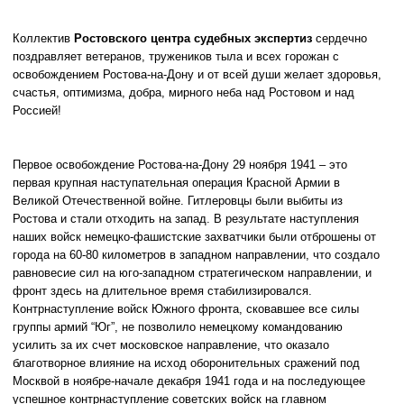
Коллектив
Ростовского центра судебных экспертиз
сердечно
поздравляет ветеранов, тружеников тыла и всех горожан с
освобождением Ростова-на-Дону и от всей души желает здоровья,
счастья, оптимизма, добра, мирного неба над Ростовом и над
Россией!
Первое освобождение Ростова-на-Дону 29 ноября 1941 – это
первая крупная наступательная операция Красной Армии в
Великой Отечественной войне. Гитлеровцы были выбиты из
Ростова и стали отходить на запад. В результате наступления
наших войск немецко-фашистские захватчики были отброшены от
города на 60-80 километров в западном направлении, что создало
равновесие сил на юго-западном стратегическом направлении, и
фронт здесь на длительное время стабилизировался.
Контрнаступление войск Южного фронта, сковавшее все силы
группы армий “Юг”, не позволило немецкому командованию
усилить за их счет московское направление, что оказало
благотворное влияние на исход оборонительных сражений под
Москвой в ноябре-начале декабря 1941 года и на последующее
успешное контрнаступление советских войск на главном