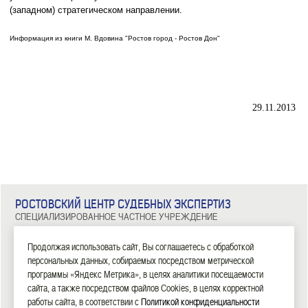
(западном) стратегическом направлении.
Информация из книги М. Вдовина "Ростов город - Ростов Дон"
29.11.2013
РОСТОВСКИЙ ЦЕНТР СУДЕБНЫХ ЭКСПЕРТИЗ
СПЕЦИАЛИЗИРОВАННОЕ ЧАСТНОЕ УЧРЕЖДЕНИЕ
344029, г. Ростов-на-Дону, ул. Металлургическая, д. 102/2, офис 308
Тел: 8 (863) 209-81-71, 8 (800) 100-34-14
Продолжая использовать сайт, Вы соглашаетесь с обработкой
персональных данных, собираемых посредством метрической
|
|
|
|
|
ГЛАВНАЯ
ЭКСПЕРТИЗЫ
НОВОСТИ
ДОКУМЕНТЫ
О НАС
КОНТАКТЫ
программы «Яндекс Метрика», в целях аналитики посещаемости
сайта, а также посредством файлов Cookies, в целях корректной
2006—2026 СЧУ «Ростовский центр судебных экспертиз»
работы сайта, в соответствии с
Политикой конфиденциальности