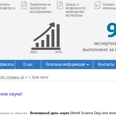
олнить
Заявление на
Запрос о
Скачать
атайство в
экспертное
возможности
квитанц
исследование
проведения
экспертизы
ификаты
О нас
Полезная информация
Контакты
тей. Страница: 34/
С Днем науки!
нем науки!
Всемирный день науки
(World Science Day) или бо
 прогрессу общества