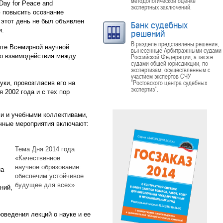
методологической оценке
Day for Peace and
экспертных заключений.
 повысить осознание
 этот день не был объявлен
Банк судебных
и.
решений
В разделе представлены решения,
ште Всемирной научной
вынесенные Арбитражными судами
ого взаимодействия между
Российской Федерации, а также
судами общей юрисдикции, по
экспертизам, осуществленным с
участием экспертов СЧУ
"Ростовского центра судебных
ки, провозгласив его на
экспертиз".
 2002 года и с тех пор
и и учебными коллективами,
ичные мероприятия включают:
Тема Дня 2014 года
«Качественное
научное образование:
на
обеспечим устойчивое
будущее для всех»
ний,
ведения лекций о науке и ее