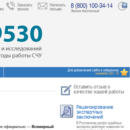
8 (800) 100-34-14
Заказать
Написать
ию
звонок
письмо
Звонок бесплатный
Для добавления сайта в избранное
нажмите Ctrl + D
Оставить отзыв о
качестве нашей работы
Рецензирование
экспертных
заключений
В Ростовском центре судебных
экспертиз действует комиссия по
лее официально —
Всемирный