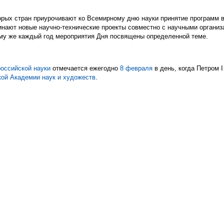
орых стран приурочивают ко Всемирному дню науки принятие программ в
инают новые научно-технические проекты совместно с научными органи
ому же каждый год мероприятия Дня посвящены определенной теме.
российской науки
отмечается ежегодно
8 февраля
в день, когда Петром 
кой Академии наук и художеств
.