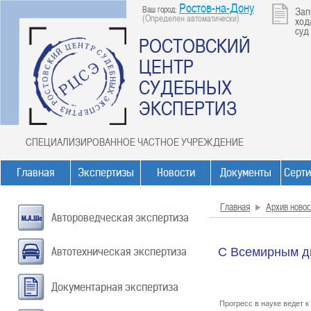
Ростов-на-Дону
Ваш город:
Зап
(Определен автоматически)
ход
суд
РОСТОВСКИЙ
ЦЕНТР
СУДЕБНЫХ
ЭКСПЕРТИЗ
СПЕЦИАЛИЗИРОВАННОЕ ЧАСТНОЕ УЧРЕЖДЕНИЕ
Главная
Экспертизы
Новости
Документы
Серт
Главная
Архив новос
Автороведческая экспертиза
Автотехническая экспертиза
С Всемирным д
Документарная экспертиза
Прогресс в науке ведет к