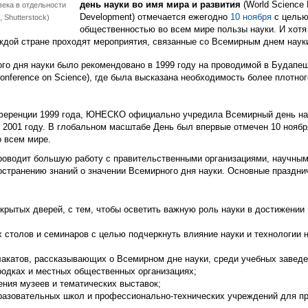
день науки во имя мира и развития
(World Science 
века в отдельности
Development) отмечается ежегодно
10 ноября
с целью
 Shutterstock)
общественностью во всем мире пользы науки. И хотя
ждой стране проходят мероприятия, связанные со Всемирным днем наук
го дня науки было рекомендовано в 1999 году на проводимой в Будапе
onference on Science), где была высказана необходимость более плотн
ференции 1999 года, ЮНЕСКО официально учредила Всемирный день нау
2001 году. В глобальном масштабе День был впервые отмечен 10 ноября
о всем мире.
водит большую работу с правительственными организациями, научным
остранению знаний о значении Всемирного дня науки. Основные праздн
крытых дверей, с тем, чтобы осветить важную роль науки в достижении
 столов и семинаров с целью подчеркнуть влияние науки и технологии 
лакатов, рассказывающих о Всемирном дне науки, среди учебных заведе
родках и местных общественных организациях;
ения музеев и тематических выставок;
азовательных школ и профессионально-технических учреждений для про