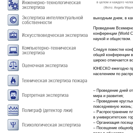
Инженерно-технологическая
в целом и каждого чело
экспертиза
(Фото: Angela Waye,
Экспертиза интеллектуальной
выходным днем, в ка
собственности
Проведение Всемирно
конференции (World C
Искусствоведческая экспертиза
наукой и обществом.
Компьютерно-техническая
Следуя повестке кон
экспертиза
общей конференции в 
широко отмечается в
Оценочная экспертиза
ЮНЕСКО ежегодно про
населением по распр
Техническая экспертиза пожара
– Проведение дней от
Портретная экспертиза
мира и развития;
– Проведение круглых
повседневную жизнь;
Полиграф (детектор лжи)
– Распространение п
в университетских го
– Организация посещ
Психологическая экспертиза
– Посещение общеобр