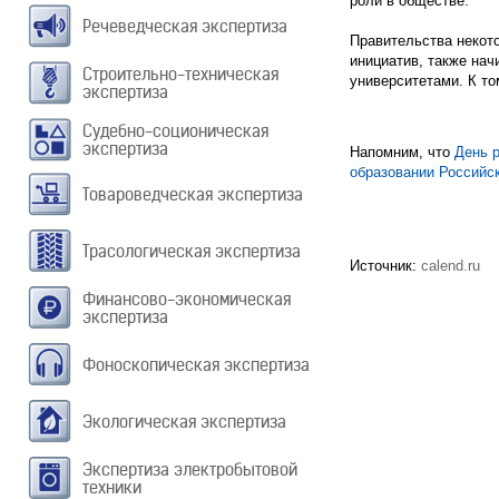
роли в обществе.
Речеведческая экспертиза
Правительства некот
инициатив, также нач
Строительно-техническая
университетами. К т
экспертиза
Судебно-соционическая
экспертиза
Напомним, что
День 
образовании Российс
Товароведческая экспертиза
Трасологическая экспертиза
Источник:
calend.ru
Финансово-экономическая
экспертиза
Фоноскопическая экспертиза
Экологическая экспертиза
Экспертиза электробытовой
техники