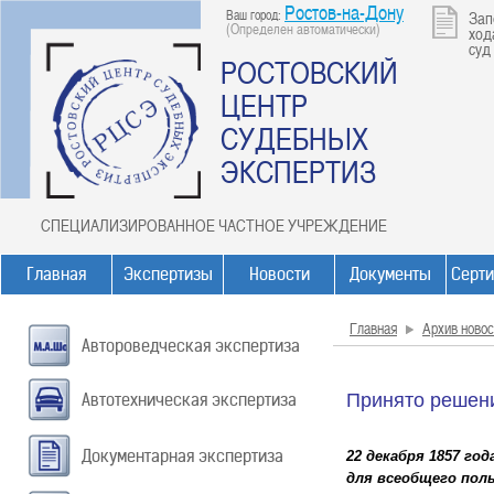
Ростов-на-Дону
Ваш город:
Зап
(Определен автоматически)
ход
суд
РОСТОВСКИЙ
ЦЕНТР
СУДЕБНЫХ
ЭКСПЕРТИЗ
СПЕЦИАЛИЗИРОВАННОЕ ЧАСТНОЕ УЧРЕЖДЕНИЕ
Главная
Экспертизы
Новости
Документы
Серт
Главная
Архив новос
Автороведческая экспертиза
Автотехническая экспертиза
Принято решени
Документарная экспертиза
22 декабря 1857 г
для всеобщего поль