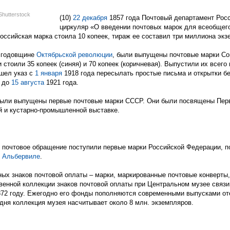
Shutterstock
(10)
22 декабря
1857 года Почтовый департамент Рос
циркуляр «О введении почтовых марок для всеобщего
российская марка стоила 10 копеек, тираж ее составил три миллиона эк
й годовщине
Октябрьской революции
, были выпущены почтовые марки Со
стоили 35 копеек (синяя) и 70 копеек (коричневая). Выпустили их всего
ышел указ с
1 января
1918 года пересылать простые письма и открытки бе
л до
15 августа
1921 года.
 были выпущены первые почтовые марки СССР. Они были посвящены Пер
й и кустарно-промышленной выставке.
в почтовое обращение поступили первые марки Российской Федерации,
в Альбервиле
.
ых знаков почтовой оплаты – марки, маркированные почтовые конверты,
венной коллекции знаков почтовой оплаты при Центральном музее связ
872 году. Ежегодно его фонды пополняются современными выпусками от
дня коллекция музея насчитывает около 8 млн. экземпляров.