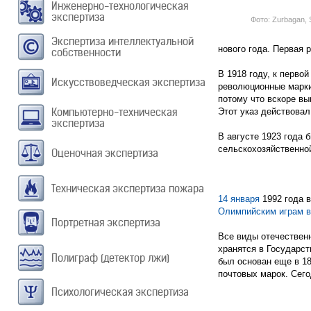
Инженерно-технологическая
экспертиза
Фото: Zurbagan, 
Экспертиза интеллектуальной
нового года. Первая 
собственности
В 1918 году, к перво
Искусствоведческая экспертиза
революционные марки 
потому что вскоре в
Компьютерно-техническая
Этот указ действова
экспертиза
В августе 1923 года
сельскохозяйственно
Оценочная экспертиза
Техническая экспертиза пожара
14 января
1992 года 
Олимпийским играм 
Портретная экспертиза
Все виды отечественн
хранятся в Государст
Полиграф (детектор лжи)
был основан еще в 1
почтовых марок. Сего
Психологическая экспертиза