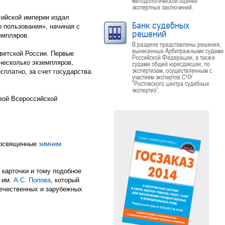
методологической оценке
экспертных заключений.
сийской империи издал
Банк судебных
 пользования», начиная с
решений
земпляров.
В разделе представлены решения,
вынесенные Арбитражными судами
ветской России. Первые
Российской Федерации, а также
 несколько экземпляров,
судами общей юрисдикции, по
экспертизам, осуществленным с
сплатно, за счет государства.
участием экспертов СЧУ
"Ростовского центра судебных
экспертиз".
вой Всероссийской
 посвященные
зимним
 карточки и тому подобное
и им.
А.С. Попова
, который
ечественных и зарубежных