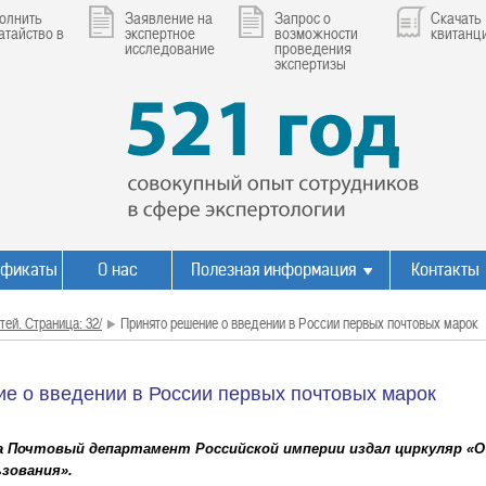
олнить
Заявление на
Запрос о
Скачать
атайство в
экспертное
возможности
квитанц
исследование
проведения
экспертизы
ификаты
О нас
Полезная информация
Контакты
тей. Страница: 32/
Принято решение о введении в России первых почтовых марок
е о введении в России первых почтовых марок
ода Почтовый департамент Российской империи издал циркуляр «
зования».