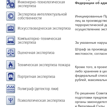
Инженерно-технологическая
Федерации об адм
экспертиза
Экспертиза интеллектуальной
Инициированные Пр
собственности
лиц за производств
террористической д
Искусствоведческая экспертиза
осуществлению экст
Компьютерно-техническая
экспертиза
За указанные нару
Штраф за производ
Оценочная экспертиза
жестокости, согласн
Техническая экспертиза пожара
Кроме того, в прое
либо хранение в це
федеральный список
Портретная экспертиза
рублей, максимальн
Полиграф (детектор лжи)
По решению Совета
подготовки предлож
Психологическая экспертиза
органы законодател
и Верховный Суды.