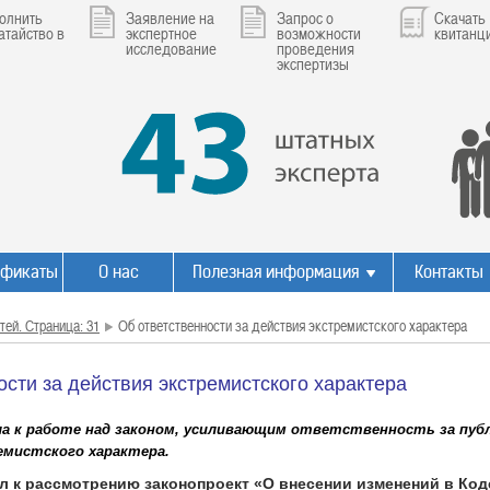
олнить
Заявление на
Запрос о
Скачать
атайство в
экспертное
возможности
квитанц
исследование
проведения
экспертизы
ификаты
О нас
Полезная информация
Контакты
тей. Страница: 31
Об ответственности за действия экстремистского характера
ости за действия экстремистского характера
ла к работе над законом, усиливающим ответственность за пуб
мистского характера.
л к рассмотрению законопроект «О внесении изменений в Код