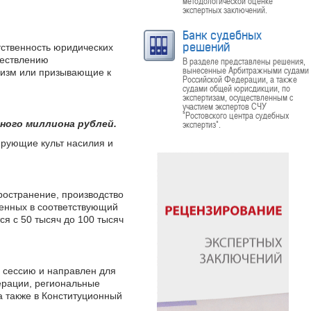
методологической оценке
экспертных заключений.
Банк судебных
решений
ственность юридических
ществлению
В разделе представлены решения,
вынесенные Арбитражными судами
ризм или призывающие к
Российской Федерации, а также
судами общей юрисдикции, по
экспертизам, осуществленным с
участием экспертов СЧУ
"Ростовского центра судебных
ного миллиона рублей.
экспертиз".
рующие культ насилия и
ространение, производство
ченных в соответствующий
я с 50 тысяч до 100 тысяч
 сессию и направлен для
ерации, региональные
а также в Конституционный