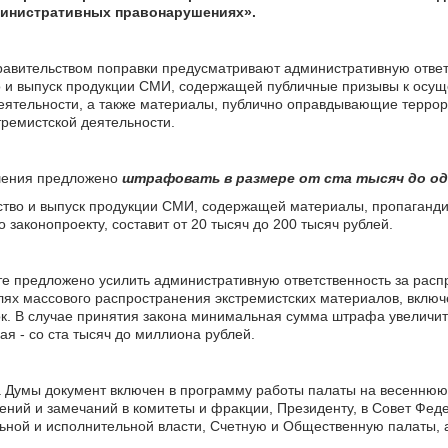
инистративных правонарушениях».
авительством поправки предусматривают административную ответ
о и выпуск продукции СМИ, содержащей публичные призывы к осу
еятельности, а также материалы, публично оправдывающие терро
ремистской деятельности.
шения предложено
штрафовать в размере от ста тысяч до од
ство и выпуск продукции СМИ, содержащей материалы, пропаганди
о законопроекту, составит от 20 тысяч до 200 тысяч рублей.
кте предложено усилить административную ответственность за расп
лях массового распространения экстремистских материалов, вклю
. В случае принятия закона минимальная сумма штрафа увеличитс
ая - со ста тысяч до миллиона рублей.
 Думы документ включен в программу работы палаты на весеннюю
ений и замечаний в комитеты и фракции, Президенту, в Совет Фед
ьной и исполнительной власти, Счетную и Общественную палаты, 