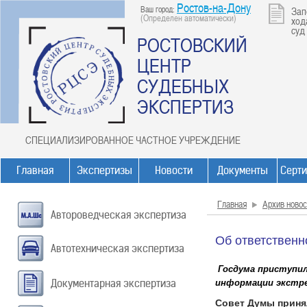
Ростов-на-Дону
Ваш город:
Зап
(Определен автоматически)
ход
суд
РОСТОВСКИЙ
ЦЕНТР
СУДЕБНЫХ
ЭКСПЕРТИЗ
СПЕЦИАЛИЗИРОВАННОЕ ЧАСТНОЕ УЧРЕЖДЕНИЕ
Главная
Экспертизы
Новости
Документы
Серт
Главная
Архив новос
Автороведческая экспертиза
Об ответственн
Автотехническая экспертиза
Госдума приступи
Документарная экспертиза
информации экстре
Совет Думы приня