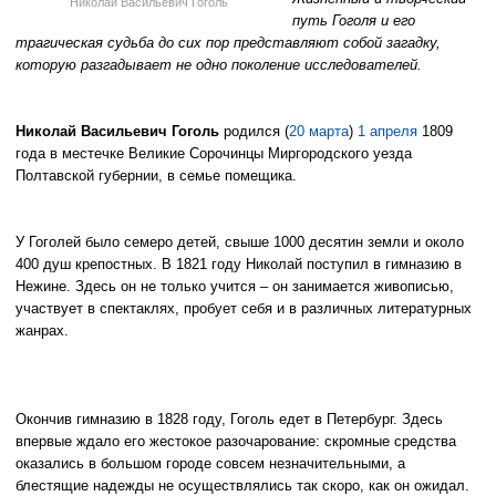
Николай Васильевич Гоголь
путь Гоголя и его
трагическая судьба до сих пор представляют собой загадку,
которую разгадывает не одно поколение исследователей.
Николай Васильевич Гоголь
родился (
20 марта
)
1 апреля
1809
года в местечке Великие Сорочинцы Миргородского уезда
Полтавской губернии, в семье помещика.
У Гоголей было семеро детей, свыше 1000 десятин земли и около
400 душ крепостных. В 1821 году Николай поступил в гимназию в
Нежине. Здесь он не только учится – он занимается живописью,
участвует в спектаклях, пробует себя и в различных литературных
жанрах.
Окончив гимназию в 1828 году, Гоголь едет в Петербург. Здесь
впервые ждало его жестокое разочарование: скромные средства
оказались в большом городе совсем незначительными, а
блестящие надежды не осуществлялись так скоро, как он ожидал.