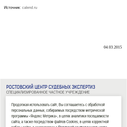
Источник:
calend.ru
04.03.2015
РОСТОВСКИЙ ЦЕНТР СУДЕБНЫХ ЭКСПЕРТИЗ
СПЕЦИАЛИЗИРОВАННОЕ ЧАСТНОЕ УЧРЕЖДЕНИЕ
344029, г. Ростов-на-Дону, ул. Металлургическая, д. 102/2, офис 308
Тел: 8 (863) 209-81-71, 8 (800) 100-34-14
Продолжая использовать сайт, Вы соглашаетесь с обработкой
персональных данных, собираемых посредством метрической
|
|
|
|
|
ГЛАВНАЯ
ЭКСПЕРТИЗЫ
НОВОСТИ
ДОКУМЕНТЫ
О НАС
КОНТАКТЫ
программы «Яндекс Метрика», в целях аналитики посещаемости
сайта, а также посредством файлов Cookies, в целях корректной
2006—2026 СЧУ «Ростовский центр судебных экспертиз»