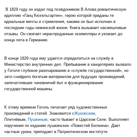
В 1829 году он издал под псевдонимом В.Алова романтическую
идиллию «Ганц Кюхельгартен», герою которой приданы те
идеальные мечты и стремления, какими он был исполнен в
последние годы нежинской жизни. Книга вызывает насмешливые
отзывы. Он сжигает нераспроданные экземпляры и уезжает до
конца лета в Германию.
В конце 1829 года ему удается определиться на службу в
Министерство внутренних дел. Пребывание в канцеляриях вызвало
у Гоголя глубокое разочарование в «службе государственной», но
зато снабдило богатым материалом для будущих произведений,
запечатлевших чиновничий быт и функционирование
государственной машины.
К этому времени Гоголь печатает ряд художественных
произведений и статей. Знакомится с
Жуковским
,
Плетнёвым,
Пушкиным
, часто бывает в Царском Селе. Выполняет
поручения по изданию пушкинских «Повестей Белкина». Дает
частные уроки, преподает в Патриотическом институте.