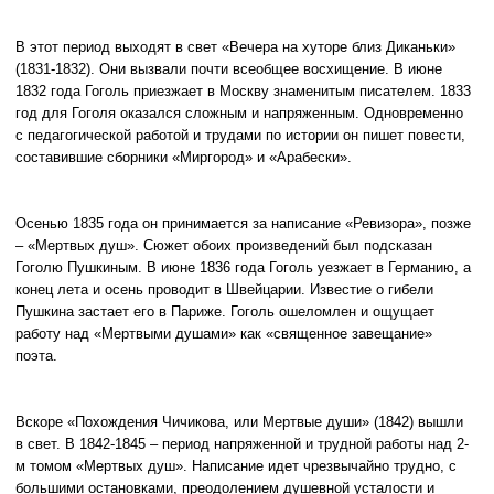
В этот период выходят в свет «Вечера на хуторе близ Диканьки»
(1831-1832). Они вызвали почти всеобщее восхищение. В июне
1832 года Гоголь приезжает в Москву знаменитым писателем. 1833
год для Гоголя оказался сложным и напряженным. Одновременно
с педагогической работой и трудами по истории он пишет повести,
составившие сборники «Миргород» и «Арабески».
Осенью 1835 года он принимается за написание «Ревизора», позже
– «Мертвых душ». Сюжет обоих произведений был подсказан
Гоголю Пушкиным. В июне 1836 года Гоголь уезжает в Германию, а
конец лета и осень проводит в Швейцарии. Известие о гибели
Пушкина застает его в Париже. Гоголь ошеломлен и ощущает
работу над «Мертвыми душами» как «священное завещание»
поэта.
Вскоре «Похождения Чичикова, или Мертвые души» (1842) вышли
в свет. В 1842-1845 – период напряженной и трудной работы над 2-
м томом «Мертвых душ». Написание идет чрезвычайно трудно, с
большими остановками, преодолением душевной усталости и