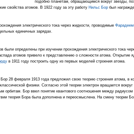
подобно планетам, обращающимся вокруг звезды, по
кие свойства атомов. В 1922 году за эту работу
Нильс Бор
был награжде
рохождения электрического тока через жидкости, проводимые
Фарадеем
тдельных единичных зарядах.
в были определены при изучении прохождения электрического тока чере
аспада атомов привело к представлению о сложности атома. Открытие я
орду
в 1911 году построить одну из первых моделей строения атома.
Бор 28 февраля 1913 года предложил свою теорию строения атома, в ко
классической физики. Согласно этой теории электрон вращается вокруг 
ым орбитам. Бор ввел понятие квантового соотношения между радиусом
твии теория Бора была дополнена и переосмыслена. На смену теории Б