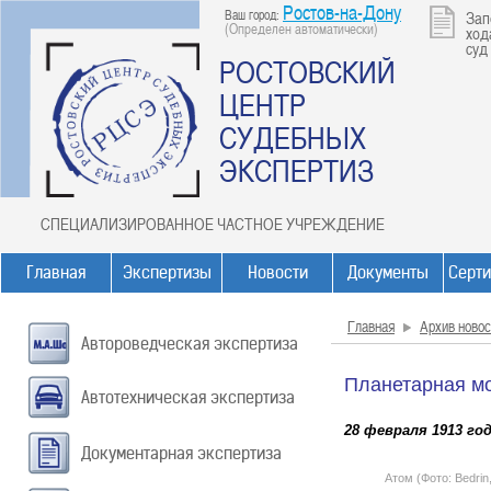
Ростов-на-Дону
Ваш город:
Зап
(Определен автоматически)
ход
суд
РОСТОВСКИЙ
ЦЕНТР
СУДЕБНЫХ
ЭКСПЕРТИЗ
СПЕЦИАЛИЗИРОВАННОЕ ЧАСТНОЕ УЧРЕЖДЕНИЕ
Главная
Экспертизы
Новости
Документы
Серт
Главная
Архив новос
Автороведческая экспертиза
Планетарная мо
Автотехническая экспертиза
28 февраля 1913 г
Документарная экспертиза
Атом (Фото: Bedrin,