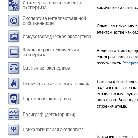
Инженерно-технологическая
экспертиза
химические и оптичес
Экспертиза интеллектуальной
собственности
Опыты по изучению п
электричестве как о
Искусствоведческая экспертиза
Компьютерно-техническая
Величины этих зарядо
экспертиза
самопроизвольного р
возможность
Резерф
Оценочная экспертиза
Датский физик Нильс 
Техническая экспертиза пожара
подчиняется законам 
стационарным кругов
Портретная экспертиза
электрона. Впоследс
строения атома.
Полиграф (детектор лжи)
Психологическая экспертиза
Источник:
calend.ru