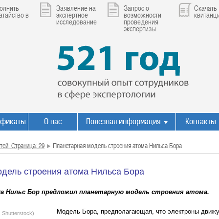
олнить
Заявление на
Запрос о
Скачать
атайство в
экспертное
возможности
квитанц
исследование
проведения
экспертизы
ификаты
О нас
Полезная информация
Контакты
тей. Страница: 29
Планетарная модель строения атома Нильса Бора
дель строения атома Нильса Бора
ода Нильс Бор предложил планетарную модель строения атома.
Модель Бора, предполагающая, что электроны движу
 Shutterstock)