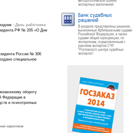
методологической оценке
экспертных заключений.
Банк судебных
решений
аздник -
День работника
В разделе представлены решения,
вынесенные Арбитражными судами
езидента РФ № 205 «О Дне
Российской Федерации, а также
судами общей юрисдикции, по
экспертизам, осуществленным с
участием экспертов СЧУ
"Ростовского центра судебных
экспертиз".
резидента России № 306
оздано специальное
незаконному обороту
й Федерации в
дств и психотропных
ние наркотиков