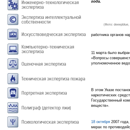
года.
Инженерно-технологическая
экспертиза
Экспертиза интеллектуальной
собственности
(Фото: deeepblue, 
Искусствоведческая экспертиза
работника органов на
Компьютерно-техническая
экспертиза
11 марта было выбран
«Вопросы совершенст
уполномоченное ведо
Оценочная экспертиза
Техническая экспертиза пожара
В этом Указе постан
Портретная экспертиза
наркотических средс
Государственный ком
веществ».
Полиграф (детектор лжи)
Психологическая экспертиза
18 октября
2007 года,
мерах по противодей