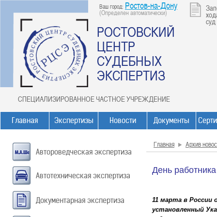
Ростов-на-Дону
Ваш город:
Зап
(Определен автоматически)
ход
суд
РОСТОВСКИЙ
ЦЕНТР
СУДЕБНЫХ
ЭКСПЕРТИЗ
СПЕЦИАЛИЗИРОВАННОЕ ЧАСТНОЕ УЧРЕЖДЕНИЕ
Главная
Экспертизы
Новости
Документы
Серт
Главная
Архив новос
Автороведческая экспертиза
День работника
Автотехническая экспертиза
Документарная экспертиза
11 марта в России
установленный Ука