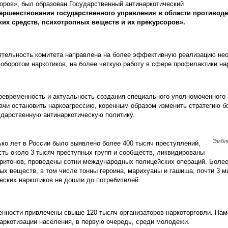
оров», был образован Государственный антинаркотический
вершенствования государственного управления в области противод
ких средств, психотропных веществ и их прекурсоров».
ятельность комитета направлена на более эффективную реализацию не
оборотом наркотиков, на более четкую работу в сфере профилактики на
оевременность и актуальность создания специального уполномоченного
ачи остановить наркоагрессию, коренным образом изменить стратегию б
ударственную антинаркотическую политику.
Эмбл
ко лет в России было выявлено более 400 тысяч преступлений,
ть около 3 тысяч преступных групп и сообществ, ликвидированы
притонов, проведены сотни международных полицейских операций. Более
ых веществ, в том числе тонны героина, марихуаны и гашиша, почти 3 
еских наркотиков не дошли до потребителей.
енности привлечены свыше 120 тысяч организаторов наркоторговли. Нам
аркотизации населения, в первую очередь, среди молодежи.