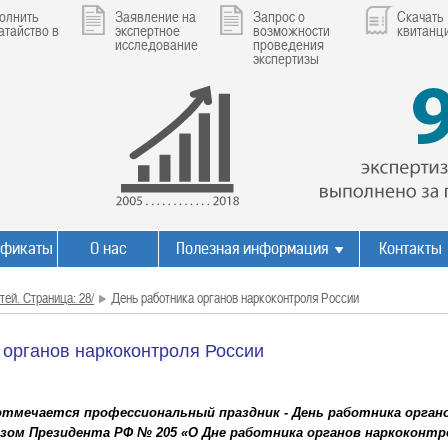
олнить
Заявление на
Запрос о
Скачать
атайство в
экспертное
возможности
квитанц
исследование
проведения
экспертизы
ификаты
О нас
Полезная информация
Контакты
тей. Страница: 28/
День работника органов наркоконтроля России
 органов наркоконтроля России
 отмечается профессиональный праздник - День работника орган
зом Президента РФ № 205 «О Дне работника органов наркоконтро