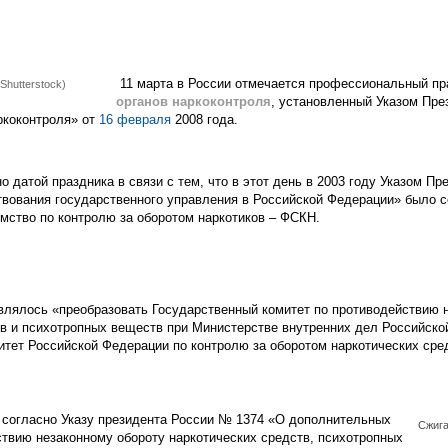
11 марта
в России отмечается профессиональный пр
Shutterstock)
органов наркоконтроля
, установленный Указом Пр
ркоконтроля» от
16 февраля
2008 года.
о датой праздника в связи с тем, что в этот день в 2003 году Указом П
вования государственного управления в Российской Федерации» было с
мство по контролю за оборотом наркотиков – ФСКН.
овлялось «преобразовать Государственный комитет по противодействию 
тв и психотропных веществ при Министерстве внутренних дел Российско
итет Российской Федерации по контролю за оборотом наркотических сре
 согласно Указу президента России № 1374 «О дополнительных
Сжига
ствию незаконному обороту наркотических средств, психотропных