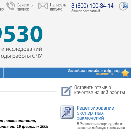
8 (800) 100-34-14
Заказать
Написать
ию
звонок
письмо
Звонок бесплатный
Для добавления сайта в избранное
нажмите Ctrl + D
Оставить отзыв о
качестве нашей работы
Рецензирование
экспертных
заключений
ов наркоконтроля,
В Ростовском центре судебных
ля» от 16 февраля 2008
экспертиз действует комиссия по