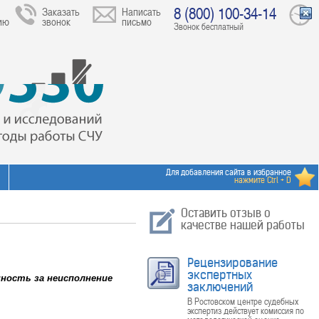
8 (800) 100-34-14
Заказать
Написать
ию
звонок
письмо
Звонок бесплатный
Для добавления сайта в избранное
нажмите Ctrl + D
Оставить отзыв о
качестве нашей работы
Рецензирование
экспертных
ность за неисполнение
заключений
В Ростовском центре судебных
экспертиз действует комиссия по