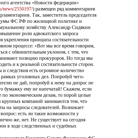
ого агентства «Новости федерации»
.ru/news/2550197/
) размещен ряд комментариев
рламентариев. Так, заместитель председателя
думы ФС РФ по жилищной политике и
унальному хозяйству Александр Сидякин
повышение роли адвокатского запроса
я укрепления принципа состязательности
овном процессе: «Вот мы все время говорим,
ться с обвинительным уклоном, с тем, что
занимают позицию прокуроров. Но тогда мы
дить и к реальной состязательности сторон.
 и следствия есть огромное количество
рамках уголовных дел. Попробуй чего-
ателю не дай, попробуй к нему на допрос не
то бумажку ему не напечатай! Скажем, если
е по экономическим делам, то порой целые
я крупных компаний занимаются тем, что
ты на запросы следователей. Возникает
вопрос: есть ли такие возможности у
нечно же, нет. Не существует на сегодня
рон в ходе следственных и судебных