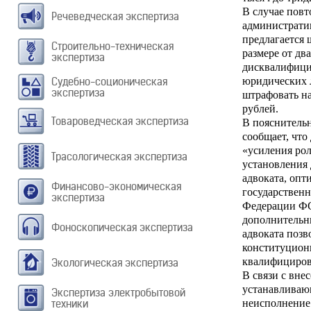
В случае пов
Речеведческая экспертиза
администрати
предлагается
Строительно-техническая
размере от дв
экспертиза
дисквалифицир
Судебно-соционическая
юридических л
экспертиза
штрафовать на
рублей.
Товароведческая экспертиза
В пояснительн
сообщает, что
«усиления рол
Трасологическая экспертиза
установления
адвоката, опт
Финансово-экономическая
государственн
экспертиза
Федерации ФС
дополнительн
Фоноскопическая экспертиза
адвоката поз
конституцион
квалифициров
Экологическая экспертиза
В связи с вне
устанавливаю
Экспертиза электробытовой
техники
неисполнение 