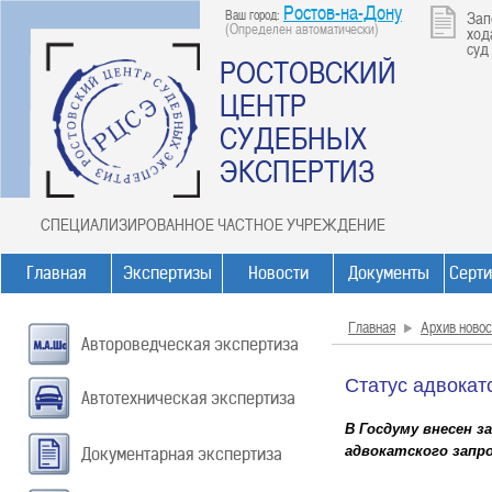
Ростов-на-Дону
Ваш город:
Зап
(Определен автоматически)
ход
суд
РОСТОВСКИЙ
ЦЕНТР
СУДЕБНЫХ
ЭКСПЕРТИЗ
СПЕЦИАЛИЗИРОВАННОЕ ЧАСТНОЕ УЧРЕЖДЕНИЕ
Главная
Экспертизы
Новости
Документы
Серт
Главная
Архив новос
Автороведческая экспертиза
Статус адвокат
Автотехническая экспертиза
В Госдуму внесен 
адвокатского запро
Документарная экспертиза