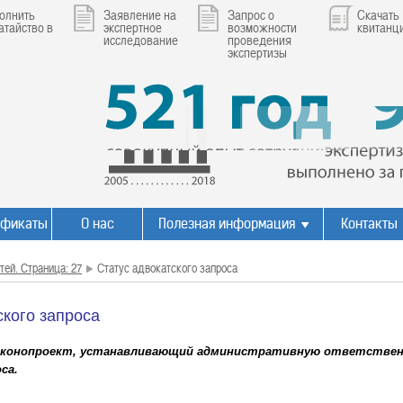
олнить
Заявление на
Запрос о
Скачать
атайство в
экспертное
возможности
квитанц
исследование
проведения
экспертизы
ификаты
О нас
Полезная информация
Контакты
тей. Страница: 27
Статус адвокатского запроса
ского запроса
законопроект, устанавливающий административную ответствен
са.