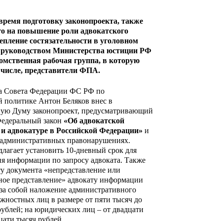
время подготовку законопроекта, также
о на повышение роли адвокатского
репление состязательности в уголовном
д руководством Министерства юстиции РФ
омственная рабочая группа, в которую
м числе, представители ФПА.
а Совета Федерации ФС РФ по
 политике Антон Беляков внес в
ную Думу законопроект, предусматривающий
Федеральный закон
«Об адвокатской
 и адвокатуре в Российской Федерации»
и
 административных правонарушениях.
лагает установить 10-дневный срок для
я информации по запросу адвоката. Также
ту документа «непредставление или
ное представление» адвокату информации
 за собой наложение административного
жностных лиц в размере от пяти тысяч до
рублей; на юридических лиц – от двадцати
цати тысяч рублей.