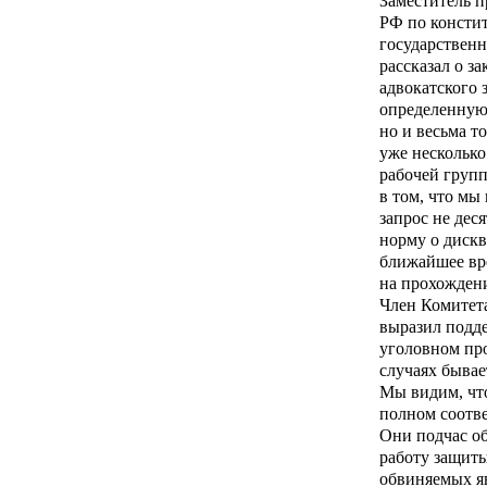
Заместитель 
РФ по консти
государствен
рассказал о з
адвокатского 
определенную
но и весьма т
уже несколько
рабочей груп
в том, что мы
запрос не дес
норму о диск
ближайшее вре
на прохождени
Член Комитет
выразил подде
уголовном пр
случаях бывае
Мы видим, чт
полном соотве
Они подчас о
работу защит
обвиняемых я