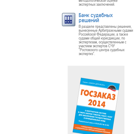
методологической оценке
экспертных заключений.
Банк судебных
решений
В разделе представлены решения,
вынесенные Арбитражными судами
Российской Федерации, а также
судами общей юрисдикции, по
экспертизам, осуществленным с
участием экспертов СЧУ
"Ростовского центра судебных
экспертиз".