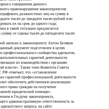
торного совершения данного
вного правонарушения законопроектом
 штрафовать должностных лиц на сумму в
адцати тысяч до тридцати тысяч рублей или
овать их на срок до одного года;
иц в такой ситуации предлагается
 сумму от сорока тысяч до пятидесяти тысяч
ой записке к законопроекту Антон Беляков
 данный документ подготовлен в целях
и профессионального сообщества адвокатов,
 дополнительных гарантий деятельности
имизации их взаимодействия с органами
ой власти». Также член Комитета Совета
 РФ отмечает, что «установление
ых гарантий профессиональной деятельности
волит обеспечить действенную реализацию
ного права граждан на получение
анной юридической помощи».
сением в Госдуму законопроекта,
щего административную ответственность за
адвокатского запроса, на сайте