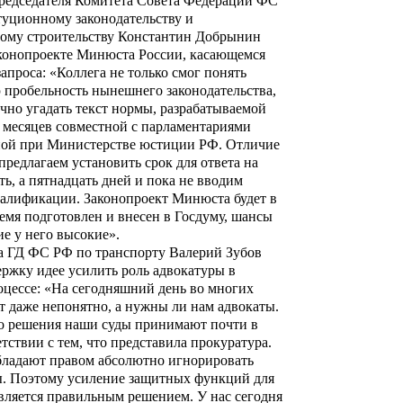
председателя Комитета Совета Федерации ФС
туционному законодательству и
ному строительству Константин Добрынин
аконопроекте Минюста России, касающемся
запроса: «Коллега не только смог понять
 пробельность нынешнего законодательства,
очно угадать текст нормы, разрабатываемой
 месяцев совместной с парламентариями
пой при Министерстве юстиции РФ. Отличие
 предлагаем установить срок для ответа на
ять, а пятнадцать дней и пока не вводим
валификации. Законопроект Минюста будет в
мя подготовлен и внесен в Госдуму, шансы
е у него высокие».
а ГД ФС РФ по транспорту Валерий Зубов
ржку идее усилить роль адвокатуры в
оцессе: «На сегодняшний день во многих
т даже непонятно, а нужны ли нам адвокаты.
о решения наши суды принимают почти в
тствии с тем, что представила прокуратура.
бладают правом абсолютно игнорировать
ы. Поэтому усиление защитных функций для
вляется правильным решением. У нас сегодня