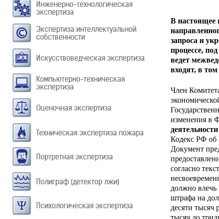
Инженерно-технологическая
экспертиза
В настоящее 
Экспертиза интеллектуальной
направленног
собственности
запроса и ук
процессе, по
Искусствоведческая экспертиза
ведет межвед
входят, в то
Компьютерно-техническая
экспертиза
Член Комитет
экономической
Оценочная экспертиза
Государствен
изменения в 
деятельности
Техническая экспертиза пожара
Кодекс РФ об
Документ пред
Портретная экспертиза
предоставлени
согласно текс
несвоевремен
Полиграф (детектор лжи)
должно влечь
штрафа на дол
Психологическая экспертиза
десяти тысяч 
тысяч до трид