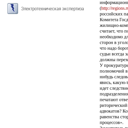
информационн
(
http://regions
Электротехническая экспертиза
российских па
Комитета Гос
жилищно-комм
считает, что 
необходимо дл
сторон в угол
что надо боро
судьи всегда 
должны перехо
У прокуратуры
полномочий в 
нибудь следов
явись, какую-
идет следстви
подразделени
печатают отве
риторический 
адвокатов? Ко
равенства сто
процессов».