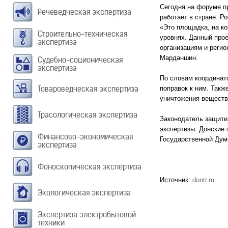
Сегодня на форуме п
Речеведческая экспертиза
работает в стране. Р
«Это площадка, на к
Строительно-техническая
уровнях. Данный про
экспертиза
организациям и реги
Марданшин.
Судебно-соционическая
экспертиза
По словам координат
Товароведческая экспертиза
поправок к ним. Такж
уничтожения веществ
Трасологическая экспертиза
Законодатель защити
экспертизы. Донские 
Финансово-экономическая
Государственной Дум
экспертиза
Фоноскопическая экспертиза
Источник:
dontr.ru
Экологическая экспертиза
Экспертиза электробытовой
техники