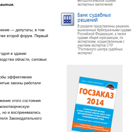
методологической оценке
экспертных заключений.
звития.
Банк судебных
решений
В разделе представлены решения,
вынесенные Арбитражными судами
лнение — депутаты, в том
Российской Федерации, а также
 уже второй форум. Первый
судами общей юрисдикции, по
экспертизам, осуществленным с
участием экспертов СЧУ
"Ростовского центра судебных
экспертиз".
годня в здании
водства области, силовых
тобы эффективнее
инятые законы работали
жения этого состояния
аконотворческую
, но и воспринимались
теля Законодательного