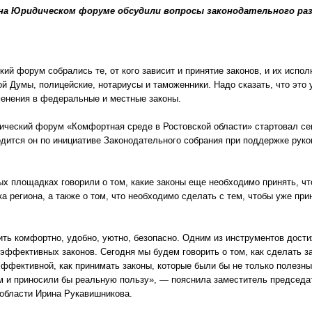
 на Юридическом форуме обсудили вопросы законодательного ра
ий форум собрались те, от кого зависит и принятие законов, и их испо
й Думы, полицейские, нотариусы и таможенники. Надо сказать, что это
енения в федеральные и местные законы.
ический форум «Комфортная среде в Ростовской области» стартовал се
дится он по инициативе Законодательного собрания при поддержке руко
ых площадках говорили о том, какие законы еще необходимо принять, ч
а региона, а также о том, что необходимо сделать с тем, чтобы уже пр
ть комфортно, удобно, уютно, безопасно. Одним из инструментов дости
эффективных законов. Сегодня мы будем говорить о том, как сделать з
ффективной, как принимать законы, которые были бы не только полезны
м и приносили бы реальную пользу», — пояснила заместитель председа
 области Ирина Рукавишникова.