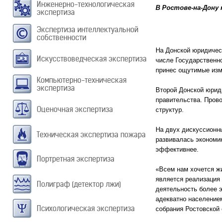
Инженерно-технологическая
В Ростове-на-Дону
экспертиза
Экспертиза интеллектуальной
собственности
На Донской юридическ
Искусствоведческая экспертиза
числе Государственно
принес ощутимые изм
Компьютерно-техническая
экспертиза
Второй Донской юрид
правительства. Прово
Оценочная экспертиза
структур.
На двух дискуссионн
Техническая экспертиза пожара
развивалась экономик
эффективнее.
Портретная экспертиза
«Всем нам хочется жи
является реализация 
Полиграф (детектор лжи)
деятельность более э
адекватно население
Психологическая экспертиза
собрания Ростовской