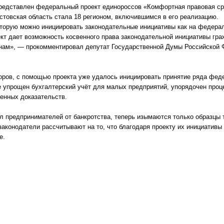
редставлен федеральный проект единороссов «Комфортная правовая сре
остовская область стала 18 регионом, включившимся в его реализацию.
оторую можно инициировать законодательные инициативы как на федерал
ект дает возможность косвенного права законодательной инициативы гр
онам», — прокомментировал депутат Государственной Думы Российской
оров, с помощью проекта уже удалось инициировать принятие ряда фед
е упрощен бухгалтерский учёт для малых предприятий, упорядочен проце
енных доказательств.
л предпринимателей от банкротства, теперь изымаются только образцы 
законодатели рассчитывают на то, что благодаря проекту их инициатив
е.