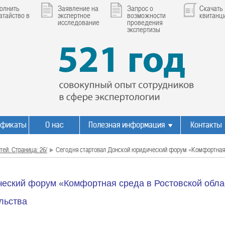
олнить
Заявление на
Запрос о
Скачать
атайство в
экспертное
возможности
квитанц
исследование
проведения
экспертизы
ификаты
О нас
Полезная информация
Контакты
тей. Страница: 26/
Сегодня стартовал Донской юридический форум «Комфортная 
еский форум «Комфортная среда в Ростовской обла
льства