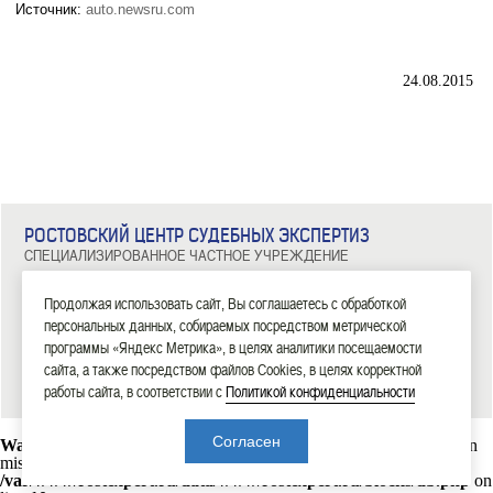
Источник:
auto.newsru.com
24.08.2015
РОСТОВСКИЙ ЦЕНТР СУДЕБНЫХ ЭКСПЕРТИЗ
СПЕЦИАЛИЗИРОВАННОЕ ЧАСТНОЕ УЧРЕЖДЕНИЕ
344029, г. Ростов-на-Дону, ул. Металлургическая, д. 102/2, офис 308
Тел: 8 (863) 209-81-71, 8 (800) 100-34-14
Продолжая использовать сайт, Вы соглашаетесь с обработкой
персональных данных, собираемых посредством метрической
|
|
|
|
|
ГЛАВНАЯ
ЭКСПЕРТИЗЫ
НОВОСТИ
ДОКУМЕНТЫ
О НАС
КОНТАКТЫ
программы «Яндекс Метрика», в целях аналитики посещаемости
сайта, а также посредством файлов Cookies, в целях корректной
2006—2026 СЧУ «Ростовский центр судебных экспертиз»
работы сайта, в соответствии с
Политикой конфиденциальности
Согласен
Warning
: mysql_connect(): Headers and client library minor version
mismatch. Headers:101113 Library:30317 in
/var/www/rostexpert.ru/data/www/rostexpert.ru/blocks/db.php
on