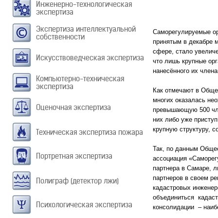
Инженерно-технологическая
экспертиза
Экспертиза интеллектуальной
Саморегулируемые ор
собственности
принятым в декабре 
сфере, стало увелич
Искусствоведческая экспертиза
что лишь крупные ор
нанесённого их член
Компьютерно-техническая
экспертиза
Как отмечают в Обще
многих оказалась не
Оценочная экспертиза
превышающую 500 чле
них либо уже приступ
крупную структуру, 
Техническая экспертиза пожара
Так, по данным Обще
Портретная экспертиза
ассоциация «Саморег
партнера в Самаре, л
партнеров в своем р
Полиграф (детектор лжи)
кадастровых инженер
объединиться кадаст
Психологическая экспертиза
консолидации – наиб