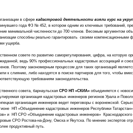
ганизации в сфере
кадастровой деятельности взяли курс на укру
минувшего года ФЗ № 452, в котором одним из ключевых требований, п
ение минимальной численности до 700 членов. Весомым аргументом объ
ганизации способны реально гарантировать своими компенсационными
ами ущерба.
ственном совете по развитию саморегулирования, цифра, на которую ор
ожиданной, ведь 90% профессиональных кадастровых ассоциаций и союз
нов. Поэтому закономерным процессом для таких организаций является
или к слиянию, либо находятся в поиске партнеров для того, чтобы вмес
соответствующую требованиям законодательства.
ственного совета, барнаульская
СРО НП «СКИА»
объединяется с новос
улируемая организация кадастровых инженеров регионов Урала и Повол
ипецкая организация инженеров ведет переговоры с воронежской. Серье
егионе НП «Объединение кадастровых инженеров Республики Татарстан»
ов» и НП СРО «Объединение кадастровых инженеров» Краснодарского к
ровые СРО Ростова-на-Дону, Омска и Якутска. По мнению экспертов отр
олее продуктивный путь.