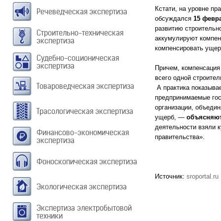
Кстати, на уровне п
Речеведческая экспертиза
обсуждался
15 февр
развитию строительн
Строительно-техническая
аккумулируют компен
экспертиза
компенсировать ущер
Судебно-соционическая
экспертиза
Причем, компенсация
всего одной строител
Товароведческая экспертиза
А практика показыва
предпринимаемые гос
организации, объеди
Трасологическая экспертиза
ущерб, —
объясняют
деятельности взяли 
Финансово-экономическая
правительства».
экспертиза
Фоноскопическая экспертиза
Источник:
sroportal.ru
Экологическая экспертиза
Экспертиза электробытовой
техники