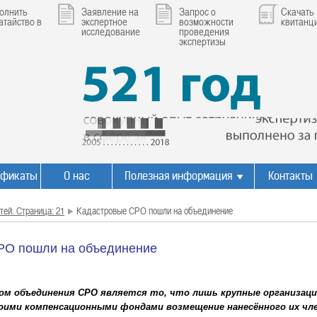
олнить
Заявление на
Запрос о
Скачать
атайство в
экспертное
возможности
квитанц
исследование
проведения
экспертизы
ификаты
О нас
Полезная информация
Контакты
тей. Страница: 21
Кадастровые СРО пошли на объединение
РО пошли на объединение
м объединения СРО является то, что лишь крупные организаци
ими компенсационными фондами возмещение нанесённого их чле