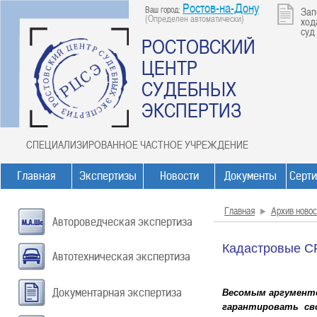
Ростов-на-Дону
Ваш город:
Зап
(Определен автоматически)
ход
суд
РОСТОВСКИЙ
ЦЕНТР
СУДЕБНЫХ
ЭКСПЕРТИЗ
СПЕЦИАЛИЗИРОВАННОЕ ЧАСТНОЕ УЧРЕЖДЕНИЕ
Главная
Экспертизы
Новости
Документы
Серт
Главная
Архив новос
Автороведческая экспертиза
Кадастровые С
Автотехническая экспертиза
Документарная экспертиза
Весомым аргументо
гарантировать сво