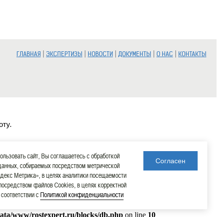
|
|
|
|
|
ГЛАВНАЯ
ЭКСПЕРТИЗЫ
НОВОСТИ
ДОКУМЕНТЫ
О НАС
КОНТАКТЫ
оту.
льзовать сайт, Вы соглашаетесь с обработкой
Согласен
данных, собираемых посредством метрической
декс Метрика», в целях аналитики посещаемости
 посредством файлов Cookies, в целях корректной
в соответствии с
Политикой конфиденциальности
data/www/rostexpert.ru/blocks/db.php
on line
10