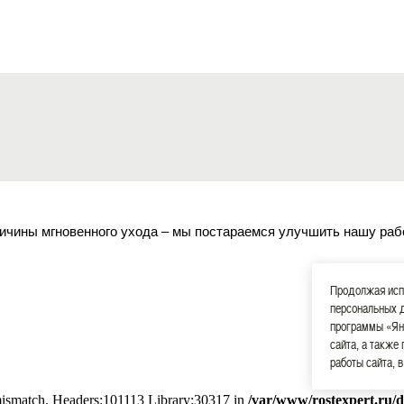
ичины мгновенного ухода – мы постараемся улучшить нашу раб
Продолжая испо
персональных 
программы «Ян
сайта, а также
работы сайта, 
 mismatch. Headers:101113 Library:30317 in
/var/www/rostexpert.ru/