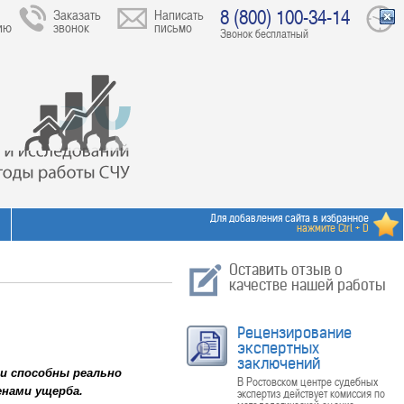
8 (800) 100-34-14
Заказать
Написать
ию
звонок
письмо
Звонок бесплатный
Для добавления сайта в избранное
нажмите Ctrl + D
Оставить отзыв о
качестве нашей работы
Рецензирование
экспертных
заключений
и способны реально
В Ростовском центре судебных
нами ущерба.
экспертиз действует комиссия по