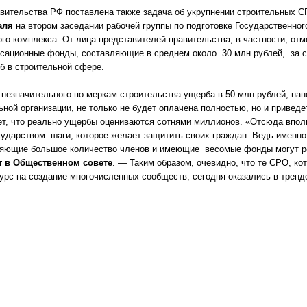
равительства РФ поставлена также задача об укрупнении строительных 
аля
на втором заседании рабочей группы по подготовке Государственног
ого комплекса. От лица представителей правительства, в частности, о
сационные фонды, составляющие в среднем около 30 млн рублей, за с
б в строительной сфере.
 незначительного по меркам строительства ущерба в 50 млн рублей, на
ьной организации, не только не будет оплачена полностью, но и привед
ет, что реально ущербы оцениваются сотнями миллионов. «Отсюда впол
ударством шаги, которое желает защитить своих граждан. Ведь именн
няющие большое количество членов и имеющие весомые фонды могут 
 в Общественном совете
. — Таким образом, очевидно, что те СРО, ко
курс на создание многочисленных сообществ, сегодня оказались в трен