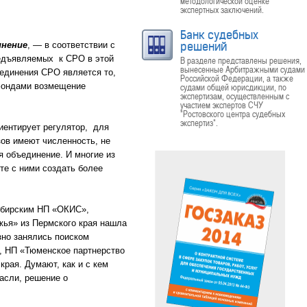
методологической оценке
экспертных заключений.
Банк судебных
решений
пнение
, — в соответствии с
редъявляемых к СРО в этой
В разделе представлены решения,
вынесенные Арбитражными судами
единения СРО является то,
Российской Федерации, а также
 фондами возмещение
судами общей юрисдикции, по
экспертизам, осуществленным с
участием экспертов СЧУ
"Ростовского центра судебных
экспертиз".
иентирует регулятор, для
ов имеют численность, не
 объединение. И многие из
те с ними создать более
ибирским НП «ОКИС»,
жья» из Пермского края нашла
зно занялись поиском
, НП «Тюменское партнерство
рая. Думают, как и с кем
асли, решение о