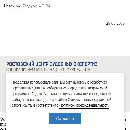
Источник:
Госдума ФС РФ
29.03.2016
РОСТОВСКИЙ ЦЕНТР СУДЕБНЫХ ЭКСПЕРТИЗ
СПЕЦИАЛИЗИРОВАННОЕ ЧАСТНОЕ УЧРЕЖДЕНИЕ
344029, г. Ростов-на-Дону, ул. Металлургическая, д. 102/2, офис 308
Тел: 8 (863) 209-81-71, 8 (800) 100-34-14
Продолжая использовать сайт, Вы соглашаетесь с обработкой
персональных данных, собираемых посредством метрической
|
|
|
|
|
ГЛАВНАЯ
ЭКСПЕРТИЗЫ
НОВОСТИ
ДОКУМЕНТЫ
О НАС
КОНТАКТЫ
программы «Яндекс Метрика», в целях аналитики посещаемости
сайта, а также посредством файлов Cookies, в целях корректной
2006—2026 СЧУ «Ростовский центр судебных экспертиз»
работы сайта, в соответствии с
Политикой конфиденциальности
Согласен
Warning
: mysql_connect(): Headers and client library minor version
mismatch. Headers:101113 Library:30317 in
/var/www/rostexpert.ru/data/www/rostexpert.ru/blocks/db.php
on