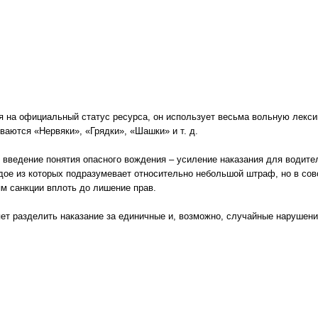
я на официальный статус ресурса, он использует весьма вольную лекси
аются «Нервяки», «Грядки», «Шашки» и т. д.
 введение понятия опасного вождения – усиление наказания для водит
дое из которых подразумевает относительно небольшой штраф, но в сов
м санкции вплоть до лишение прав.
яет разделить наказание за единичные и, возможно, случайные нарушен