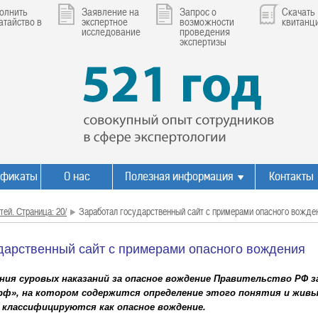
олнить
Заявление на
Запрос о
Скачать
атайство в
экспертное
возможности
квитанц
исследование
проведения
экспертизы
ификаты
О нас
Полезная информация
Контакты
тей. Страница: 20/
Заработал государственный сайт с примерами опасного вожде
дарственный сайт с примерами опасного вождения
ения суровых наказаний за опасное вождение Правительство РФ 
рф», на котором содержится определение этого понятия и жив
 классифицируются как опасное вождение.