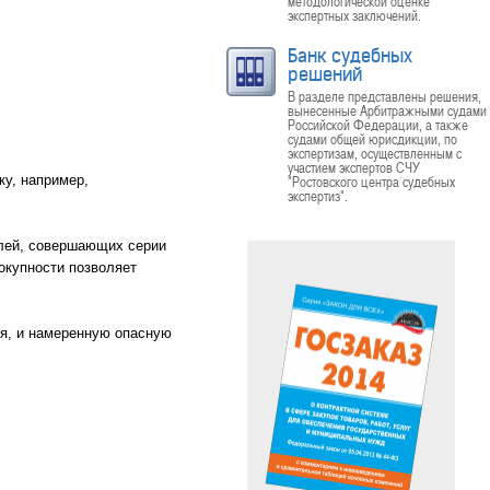
методологической оценке
экспертных заключений.
Банк судебных
решений
В разделе представлены решения,
вынесенные Арбитражными судами
Российской Федерации, а также
судами общей юрисдикции, по
экспертизам, осуществленным с
участием экспертов СЧУ
ку, например,
"Ростовского центра судебных
экспертиз".
елей, совершающих серии
окупности позволяет
ия, и намеренную опасную