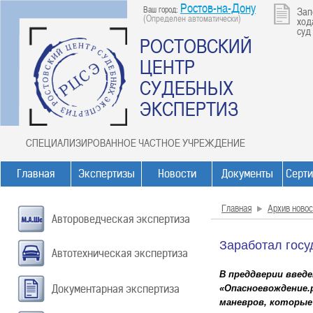
Ростов-на-Дону
Ваш город:
Зап
(Определен автоматически)
ход
суд
РОСТОВСКИЙ
ЦЕНТР
СУДЕБНЫХ
ЭКСПЕРТИЗ
СПЕЦИАЛИЗИРОВАННОЕ ЧАСТНОЕ УЧРЕЖДЕНИЕ
Главная
Экспертизы
Новости
Документы
Серт
Главная
Архив новос
Автороведческая экспертиза
Заработал госу
Автотехническая экспертиза
В преддверии введ
Документарная экспертиза
«Опасноевождение.
маневров, которые