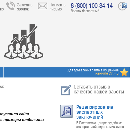
8 (800) 100-34-14
Заказать
Написать
ию
звонок
письмо
Звонок бесплатный
Для добавления сайта в избранное
нажмите Ctrl + D
ния
Оставить отзыв о
качестве нашей работы
Рецензирование
экспертных
запустило сайт
заключений
ые примеры отдельных
В Ростовском центре судебных
экспертиз действует комиссия по