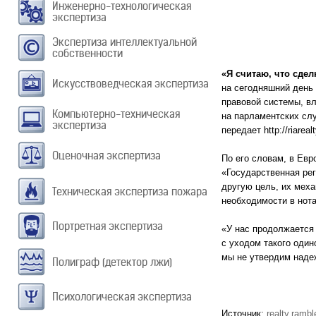
Инженерно-технологическая
экспертиза
Экспертиза интеллектуальной
собственности
«Я считаю, что сде
Искусствоведческая экспертиза
на сегодняшний день
правовой системы, вл
Компьютерно-техническая
на парламентских слу
экспертиза
передает http://riarea
Оценочная экспертиза
По его словам, в Евр
«Государственная рег
другую цель, их меха
Техническая экспертиза пожара
необходимости в нота
Портретная экспертиза
«У нас продолжается 
с уходом такого один
мы не утвердим надеж
Полиграф (детектор лжи)
Психологическая экспертиза
Источник:
realty.rambl