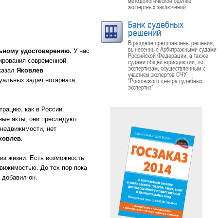
методологической оценке
экспертных заключений.
Банк судебных
решений
В разделе представлены решения,
вынесенные Арбитражными судами
льному удостоверению.
У нас
Российской Федерации, а также
мирования современной
судами общей юрисдикции, по
экспертизам, осуществленным с
сказал
Яковлев
участием экспертов СЧУ
уальных задач нотариата,
"Ростовского центра судебных
экспертиз".
рацию, как в России.
ные акты, они преследуют
 недвижимости, нет
ковлев.
 из жизни. Есть возможность
движимостью. До тех пор пока
 добавил он.