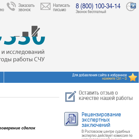
8 (800) 100-34-14
Заказать
Написать
ию
звонок
письмо
Звонок бесплатный
Для добавления сайта в избранное
нажмите Ctrl + D
Оставить отзыв о
качестве нашей работы
Рецензирование
экспертных
заключений
оверение сделок
В Ростовском центре судебных
экспертиз действует комиссия по