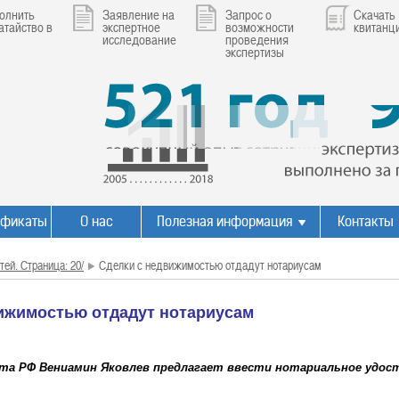
олнить
Заявление на
Запрос о
Скачать
атайство в
экспертное
возможности
квитанц
исследование
проведения
экспертизы
ификаты
О нас
Полезная информация
Контакты
тей. Страница: 20/
Сделки с недвижимостью отдадут нотариусам
ижимостью отдадут нотариусам
та РФ Вениамин Яковлев предлагает ввести нотариальное удост