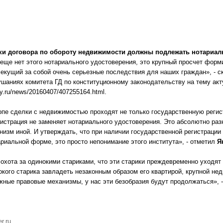
лки договора по обороту недвижимости должны подлежать нотариа
 еще нет этого нотариального удостоверения, это крупный просчет фор
екущий за собой очень серьезные последствия для наших граждан», - 
шаниях комитета ГД по конституционному законодательству на тему акт
lty.ru/news/20160407/407255164.html.
опе сделки с недвижимостью проходят не только государственную регист
истрация не заменяет нотариального удостоверения. Это абсолютно раз
низм иной. И утверждать, что при наличии государственной регистрации
риальной форме, это просто непонимание этого института», - отметил
Я
охота за одинокими стариками, что эти старики преждевременно уходят
окого старика завладеть незаконным образом его квартирой, крупной не
ные правовые механизмы, у нас эти безобразия будут продолжаться», -
er.ru