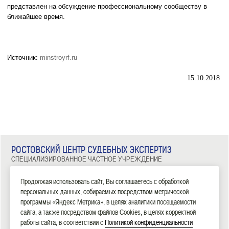
представлен на обсуждение профессиональному сообществу в
ближайшее время.
Источник:
minstroyrf.ru
15.10.2018
РОСТОВСКИЙ ЦЕНТР СУДЕБНЫХ ЭКСПЕРТИЗ
СПЕЦИАЛИЗИРОВАННОЕ ЧАСТНОЕ УЧРЕЖДЕНИЕ
344029, г. Ростов-на-Дону, ул. Металлургическая, д. 102/2, офис 308
Тел: 8 (863) 209-81-71, 8 (800) 100-34-14
Продолжая использовать сайт, Вы соглашаетесь с обработкой
персональных данных, собираемых посредством метрической
|
|
|
|
|
ГЛАВНАЯ
ЭКСПЕРТИЗЫ
НОВОСТИ
ДОКУМЕНТЫ
О НАС
КОНТАКТЫ
программы «Яндекс Метрика», в целях аналитики посещаемости
сайта, а также посредством файлов Cookies, в целях корректной
2006—2026 СЧУ «Ростовский центр судебных экспертиз»
работы сайта, в соответствии с
Политикой конфиденциальности