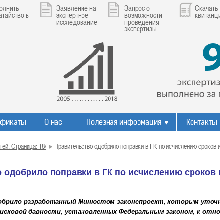
олнить
Заявление на
Запрос о
Скачать
атайство в
экспертное
возможности
квитанц
исследование
проведения
экспертизы
ификаты
О нас
Полезная информация
Контакты
тей. Страница: 18/
Правительство одобрило поправки в ГК по исчислению сроков 
 одобрило поправки в ГК по исчислению сроков 
обрило разработанный Минюстом законопроект, которым уточ
 исковой давности, установленных Федеральным законом, к отн