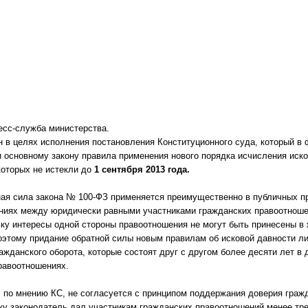
.
есс-служба министерства.
 в целях исполнения постановления Конституционного суда, который в 
 основному закону правила применения нового порядка исчисления иско
которых не истекли до
1 сентября 2013 года.
тная сила закона № 100-ФЗ применяется преимущественно в публичных п
ениях между юридически равными участниками гражданских правоотноше
ку интересы одной стороны правоотношения не могут быть принесены в 
оэтому придание обратной силы новым правилам об исковой давности л
ажданского оборота, которые состоят друг с другом более десяти лет в
равоотношениях.
, по мнению КС, не согласуется с принципом поддержания доверия гражд
ку законодатель дал участникам гражданских правоотношений менее тре