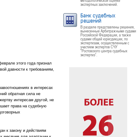
методологической оценке
экспертных заключений.
Банк судебных
решений
В разделе представлены решения,
вынесенные Арбитражными судами
Российской Федерации, а также
судами общей юрисдикции, по
экспертизам, осуществленным с
участием экспертов СЧУ
"Ростовского центра судебных
экспертиз".
феврале этого года признал
вой давности к требованиям,
равоотношениях в интересах
ний обратная сила не
жертву интересам другой, не
ишает права на судебную
 договорных
ан к закону и действиям
х месяцев для адаптации к