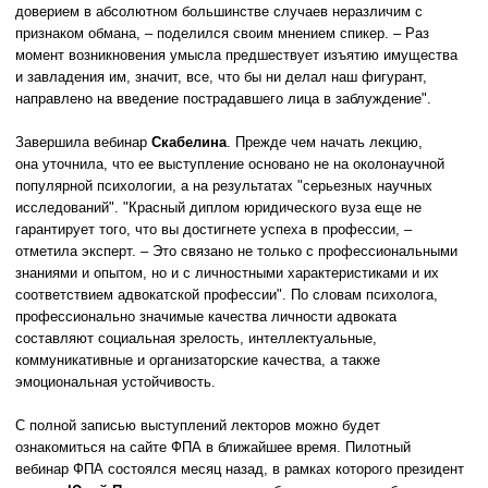
доверием в абсолютном большинстве случаев неразличим с
признаком обмана, – поделился своим мнением спикер. – Раз
момент возникновения умысла предшествует изъятию имущества
и завладения им, значит, все, что бы ни делал наш фигурант,
направлено на введение пострадавшего лица в заблуждение".
Завершила вебинар
Скабелина
. Прежде чем начать лекцию,
она уточнила, что ее выступление основано не на околонаучной
популярной психологии, а на результатах "серьезных научных
исследований". "Красный диплом юридического вуза еще не
гарантирует того, что вы достигнете успеха в профессии, –
отметила эксперт. – Это связано не только с профессиональными
знаниями и опытом, но и с личностными характеристиками и их
соответствием адвокатской профессии". По словам психолога,
профессионально значимые качества личности адвоката
составляют социальная зрелость, интеллектуальные,
коммуникативные и организаторские качества, а также
эмоциональная устойчивость.
С полной записью выступлений лекторов можно будет
ознакомиться на сайте ФПА в ближайшее время. Пилотный
вебинар ФПА состоялся месяц назад, в рамках которого президент