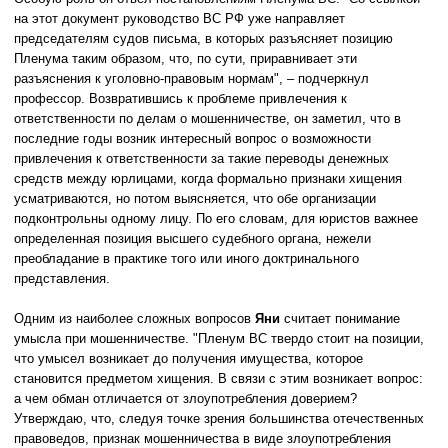
на этот документ руководство ВС РФ уже направляет
председателям судов письма, в которых разъясняет позицию
Пленума таким образом, что, по сути, приравнивает эти
разъяснения к уголовно-правовым нормам", – подчеркнул
профессор. Возвратившись к проблеме привлечения к
ответственности по делам о мошенничестве, он заметил, что в
последние годы возник интересный вопрос о возможности
привлечения к ответственности за такие переводы денежных
средств между юрлицами, когда формально признаки хищения
усматриваются, но потом выясняется, что обе организации
подконтрольны одному лицу. По его словам, для юристов важнее
определенная позиция высшего судебного органа, нежели
преобладание в практике того или иного доктринального
представления.
Одним из наиболее сложных вопросов
Яни
считает понимание
умысла при мошенничестве. "Пленум ВС твердо стоит на позиции,
что умысел возникает до получения имущества, которое
становится предметом хищения. В связи с этим возникает вопрос:
а чем обман отличается от злоупотребления доверием?
Утверждаю, что, следуя точке зрения большинства отечественных
правоведов, признак мошенничества в виде злоупотребления