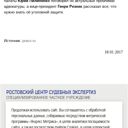
палаты
Юрий Пилипенко
поговорил об актуальных проблемах
адвокатуры, а вице-президент
Генри Резник
рассказал все, что
нужно знать об уголовной защите.
Источник:
pravo.ru
18.01.2017
РОСТОВСКИЙ ЦЕНТР СУДЕБНЫХ ЭКСПЕРТИЗ
СПЕЦИАЛИЗИРОВАННОЕ ЧАСТНОЕ УЧРЕЖДЕНИЕ
344029, г. Ростов-на-Дону, ул. Металлургическая, д. 102/2, офис 308
Тел: 8 (863) 209-81-71, 8 (800) 100-34-14
Продолжая использовать сайт, Вы соглашаетесь с обработкой
персональных данных, собираемых посредством метрической
|
|
|
|
|
ГЛАВНАЯ
ЭКСПЕРТИЗЫ
НОВОСТИ
ДОКУМЕНТЫ
О НАС
КОНТАКТЫ
программы «Яндекс Метрика», в целях аналитики посещаемости
сайта, а также посредством файлов Cookies, в целях корректной