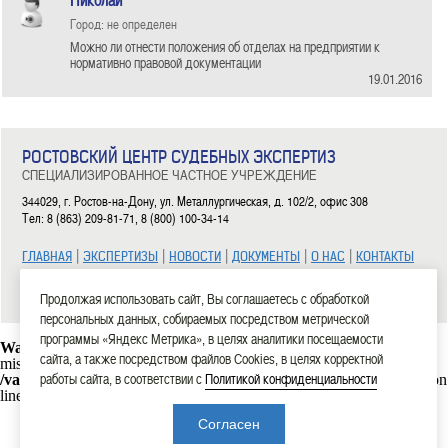
Николай
Город: не определен
Можно ли отнести положения об отделах на предприятии к
нормативно правовой документации
19.01.2016
РОСТОВСКИЙ ЦЕНТР СУДЕБНЫХ ЭКСПЕРТИЗ
СПЕЦИАЛИЗИРОВАННОЕ ЧАСТНОЕ УЧРЕЖДЕНИЕ
344029, г. Ростов-на-Дону, ул. Металлургическая, д. 102/2, офис 308
Тел: 8 (863) 209-81-71, 8 (800) 100-34-14
|
|
|
|
|
ГЛАВНАЯ
ЭКСПЕРТИЗЫ
НОВОСТИ
ДОКУМЕНТЫ
О НАС
КОНТАКТЫ
2006—2026 СЧУ «Ростовский центр судебных экспертиз»
Продолжая использовать сайт, Вы соглашаетесь с обработкой
персональных данных, собираемых посредством метрической
программы «Яндекс Метрика», в целях аналитики посещаемости
Warning
: mysql_connect(): Headers and client library minor version
сайта, а также посредством файлов Cookies, в целях корректной
mismatch. Headers:101113 Library:30317 in
работы сайта, в соответствии с
Политикой конфиденциальности
/var/www/rostexpert.ru/data/www/rostexpert.ru/blocks/db.php
on
line
10
Согласен