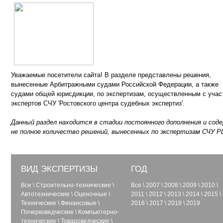
Уважаемые посетители сайта! В разделе представлены решения,
вынесенные Арбитражными судами Российской Федерации, а также
судами общей юрисдикции, по экспертизам, осуществленным с учас
экспертов СЧУ 'Ростовского центра судебных экспертиз'.
Данный раздел находится в стадии постоянного дополнения и сод
не полное количество решений, вынесенных по экспертизам СЧУ Р
ВИД ЭКСПЕРТИЗЫ
ГОД
Все
\
Строительно-технические
\
Все
\
2007
\
2008
\
2009
\
2010
\
Автотехнические
\
Оценочные
\
2011
\
2012
\
2013
\
2014
\
2015
\
Технические
\
Финансовые
\
2016
\
2017
\
2018
\
2019
Почерковедческие
\
Компьютерно-
технические
\
Товароведческие
\