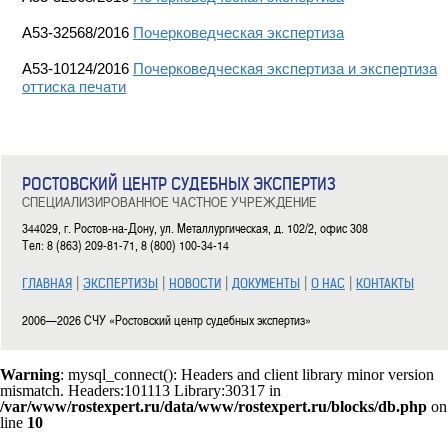
А53-32568/2016
Почерковедческая экспертиза
А53-10124/2016
Почерковедческая экспертиза и экспертиза
оттиска печати
РОСТОВСКИЙ ЦЕНТР СУДЕБНЫХ ЭКСПЕРТИЗ
СПЕЦИАЛИЗИРОВАННОЕ ЧАСТНОЕ УЧРЕЖДЕНИЕ
344029, г. Ростов-на-Дону, ул. Металлургическая, д. 102/2, офис 308
Тел: 8 (863) 209-81-71, 8 (800) 100-34-14
|
|
|
|
|
ГЛАВНАЯ
ЭКСПЕРТИЗЫ
НОВОСТИ
ДОКУМЕНТЫ
О НАС
КОНТАКТЫ
2006—2026 СЧУ «Ростовский центр судебных экспертиз»
Warning
: mysql_connect(): Headers and client library minor version
mismatch. Headers:101113 Library:30317 in
/var/www/rostexpert.ru/data/www/rostexpert.ru/blocks/db.php
on
line
10