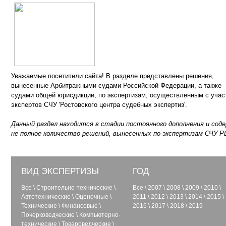
Уважаемые посетители сайта! В разделе представлены решения,
вынесенные Арбитражными судами Российской Федерации, а также
судами общей юрисдикции, по экспертизам, осуществленным с учас
экспертов СЧУ 'Ростовского центра судебных экспертиз'.
Данный раздел находится в стадии постоянного дополнения и сод
не полное количество решений, вынесенных по экспертизам СЧУ Р
ВИД ЭКСПЕРТИЗЫ
ГОД
Все
\
Строительно-технические
\
Все
\
2007
\
2008
\
2009
\
2010
\
Автотехнические
\
Оценочные
\
2011
\
2012
\
2013
\
2014
\
2015
\
Технические
\
Финансовые
\
2016
\
2017
\
2018
\
2019
Почерковедческие
\
Компьютерно-
технические
\
Товароведческие
\