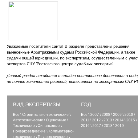
Уважаемые посетители сайта! В разделе представлены решения,
вынесенные Арбитражными судами Российской Федерации, а также
судами общей юрисдикции, по экспертизам, осуществленным с учас
экспертов СЧУ 'Ростовского центра судебных экспертиз'.
Данный раздел находится в стадии постоянного дополнения и сод
не полное количество решений, вынесенных по экспертизам СЧУ Р
ВИД ЭКСПЕРТИЗЫ
ГОД
Все
\
Строительно-технические
\
Все
\
2007
\
2008
\
2009
\
2010
\
Автотехнические
\
Оценочные
\
2011
\
2012
\
2013
\
2014
\
2015
\
Технические
\
Финансовые
\
2016
\
2017
\
2018
\
2019
Почерковедческие
\
Компьютерно-
технические
\
Товароведческие
\