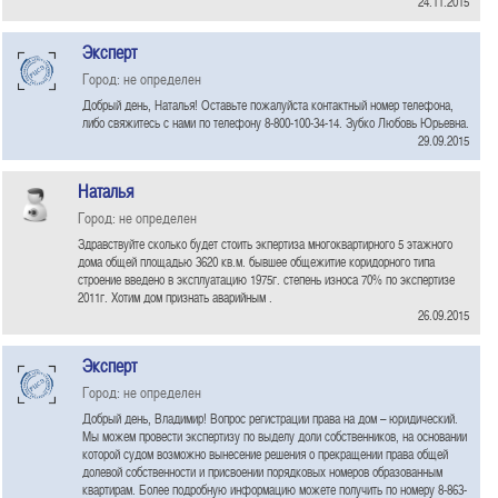
24.11.2015
Эксперт
Город: не определен
Добрый день, Наталья! Оставьте пожалуйста контактный номер телефона,
либо свяжитесь с нами по телефону 8-800-100-34-14. Зубко Любовь Юрьевна.
29.09.2015
Наталья
Город: не определен
Здравствуйте сколько будет стоить экпертиза многоквартирного 5 этажного
дома общей площадью 3620 кв.м. бывшее общежитие коридорного типа
строение введено в эксплуатацию 1975г. степень износа 70% по экспертизе
2011г. Хотим дом признать аварийным .
26.09.2015
Эксперт
Город: не определен
Добрый день, Владимир! Вопрос регистрации права на дом – юридический.
Мы можем провести экспертизу по выделу доли собственников, на основании
которой судом возможно вынесение решения о прекращении права общей
долевой собственности и присвоении порядковых номеров образованным
квартирам. Более подробную информацию можете получить по номеру 8-863-