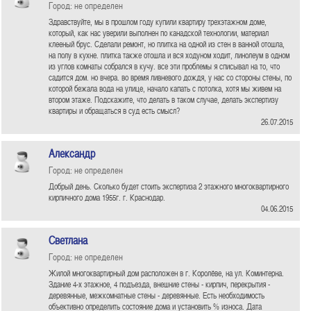
Город: не определен
Здравствуйте, мы в прошлом году купили квартиру трехэтажном доме,
который, как нас уверили выполнен по канадской технологии, материал
клееный брус. Сделали ремонт, но плитка на одной из стен в ванной отошла,
на полу в кухне. плитка также отошла и вся ходуном ходит, линолеум в одном
из углов комнаты собрался в кучу. все эти проблемы я списывал на то, что
садится дом. но вчера. во время ливневого дождя, у нас со стороны стены, по
которой бежала вода на улице, начало капать с потолка, хотя мы живем на
втором этаже. Подскажите, что делать в таком случае, делать экспертизу
квартиры и обращаться в суд есть смысл?
26.07.2015
Александр
Город: не определен
Добрый день. Сколько будет стоить экспертиза 2 этажного многоквартирного
кирпичного дома 1955г. г. Краснодар.
04.06.2015
Светлана
Город: не определен
Жилой многоквартирный дом расположен в г. Королёве, на ул. Коминтерна.
Здание 4-х этажное, 4 подъезда, внешние стены - кирпич, перекрытия -
деревянные, межкомнатные стены - деревянные. Есть необходимость
объективно определить состояние дома и установить % износа. Дата