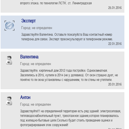
второго этажа. по технологии ЛСТК. ст. Ленинградская
25.01.2016
Эксперт
Город: не определен
Здравствуйте Валентина. Оставьте пожалуйста Ваш контактный номер
телефона для связи. Эксперт проконсультирует в телефонном режиме.
22.01.2016
Валентина
Город: не определен
Здравствуйте. кирпичный дом 2012 года постройки. Однокомнатная.
Заселились в 2015, купили в 2014 (не у долевика). От окон страшно дует, не
понятно то ли окна установлены с нарушением, то ли стены не утеплили.
20.01.2016
Антон
Город: не определен
Здравствуйте!!! на определенной территории есть ряд зданий: электросиловая,
тепловодоснабжительный пункт, трехэтажное здание,которое планировалось
под жилищно-бытовые цели.Сколько будет стоить проведение оценки и
фотографирования этих сооружений!