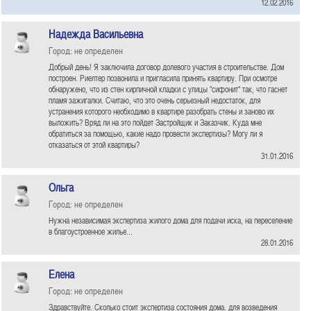
12.02.2016
Надежда Васильевна
Город: не определен
Добрый день! Я заключила договор долевого участия в строительстве. Дом
построен. Риелтер позвонила и пригласила принять квартиру. При осмотре
обнаружено, что из стен кирпичной кладки с улицы "сифонит" так, что гаснет
пламя зажигалки. Считаю, что это очень серьезный недостаток, для
устранения которого необходимо в квартире разобрать стены и заново их
выложить? Вряд ли на это пойдет Застройщик и Заказчик. Куда мне
обратиться за помощью, какие надо провести экспертизы? Могу ли я
отказаться от этой квартиры?
31.01.2016
Ольга
Город: не определен
Нужна независимая экспертиза жилого дома для подачи иска, на переселение
в благоустроенное жилье...
28.01.2016
Елена
Город: не определен
Здравствуйте. Сколько стоит экспертиза состояния дома. для возведения