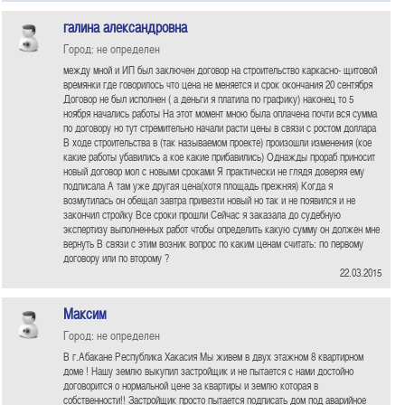
галина александровна
Город: не определен
между мной и ИП был заключен договор на строительство каркасно- щитовой
времянки где говорилось что цена не меняется и срок окончания 20 сентября
Договор не был исполнен ( а деньги я платила по графику) наконец то 5
ноября начались работы На этот момент мною была оплачена почти вся сумма
по договору но тут стремительно начали расти цены в связи с ростом доллара
В ходе строительства в (так называемом проекте) произошли изменения (кое
какие работы убавились а кое какие прибавились) Однажды прораб приносит
новый договор мол с новыми сроками Я практически не глядя доверяя ему
подписала А там уже другая цена(хотя площадь прежняя) Когда я
возмутилась он обещал завтра привезти новый но так и не появился и не
закончил стройку Все сроки прошли Сейчас я заказала до судебную
экспертизу выполненных работ чтобы определить какую сумму он должен мне
вернуть В связи с этим возник вопрос по каким ценам считать: по первому
договору или по второму ?
22.03.2015
Максим
Город: не определен
В г.Абакане Республика Хакасия Мы живем в двух этажном 8 квартирном
доме ! Нашу землю выкупил застройщик и не пытается с нами достойно
договорится о нормальной цене за квартиры и землю которая в
собственности!! Застройщик просто пытается подписать дом под аварийное