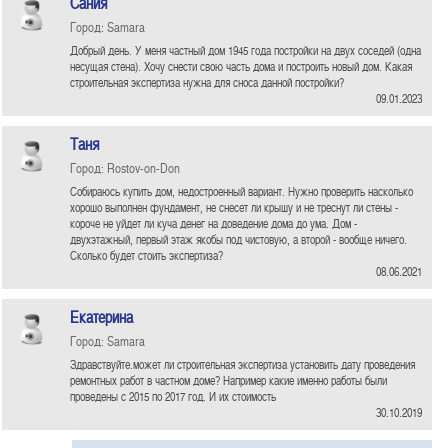
Сания
Город: Samara
Добрый день. У меня частный дом 1945 года постройки на двух соседей (одна
несущая стена). Хочу снести свою часть дома и построить новый дом. Какая
строительная экспертиза нужна для сноса данной постройки?
09.01.2023
Таня
Город: Rostov-on-Don
Собираюсь купить дом, недостроенный вариант. Нужно проверить насколько
хорошо выполнен фундамент, не снесет ли крышу и не треснут ли стены -
короче не уйдет ли куча денег на доведение дома до ума. Дом -
двухэтажный, первый этаж якобы под чистовую, а второй - вообще ничего.
Сколько будет стоить экспертиза?
08.06.2021
Екатерина
Город: Samara
Здравствуйте.может ли строительная экспертиза установить дату проведения
ремонтных работ в частном доме? Например какие именно работы были
проведены с 2015 по 2017 год. И их стоимость
30.10.2019