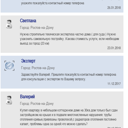
укажите пожалуйста контактный номер телефона
25.01.2018
Светлана
Город: Ростов-на-Дону
Нужна строительно техическая экспертиза частно дома ( для суда ) Нужно
узаконить самовольную постройку .Какова стоимость услуги, если необходим
выезд за город (23 км)
23.01.2018
Эксперт
Город: Ростов-на-Дону
Здравствуйте Валерий. Пришлите пожалуйста контактный номер телефона
для консультации с экспертом по Вашему вопросу.
11.12.2017
Валерий
Город: Ростов-на-Дону
Купил квартиру в небольшом коттеджном доме на 30кв.дом только был сдан
застройщиком.на крыше и в подвале многочисленные нарушения: трубы
отопления кривые,привязаны проволокой,с радиаторов отопления постоянно
капает, проблемы одна за одной.что можно сделать?