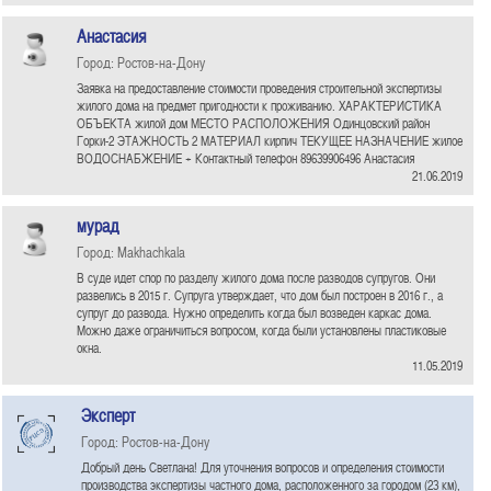
Анастасия
Город: Ростов-на-Дону
Заявка на предоставление стоимости проведения строительной экспертизы
жилого дома на предмет пригодности к проживанию. ХАРАКТЕРИСТИКА
ОБЪЕКТА жилой дом МЕСТО РАСПОЛОЖЕНИЯ Одинцовский район
Горки-2 ЭТАЖНОСТЬ 2 МАТЕРИАЛ кирпич ТЕКУЩЕЕ НАЗНАЧЕНИЕ жилое
ВОДОСНАБЖЕНИЕ + Контактный телефон 89639906496 Анастасия
21.06.2019
мурад
Город: Makhachkala
В суде идет спор по разделу жилого дома после разводов супругов. Они
развелись в 2015 г. Супруга утверждает, что дом был построен в 2016 г., а
супруг до развода. Нужно определить когда был возведен каркас дома.
Можно даже ограничиться вопросом, когда были установлены пластиковые
окна.
11.05.2019
Эксперт
Город: Ростов-на-Дону
Добрый день Светлана! Для уточнения вопросов и определения стоимости
производства экспертизы частного дома, расположенного за городом (23 км),